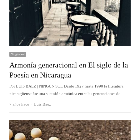
Ningún sol
Armonía generacional en El siglo de la
Poesía en Nicaragua
Por LUIS BÁEZ | NINGÚN SOL Desde 1927 hasta 1990 la literatura
nicaragüense fue una sucesión armónica entre las generaciones de…
Autor
7 años hace
Luis Báez