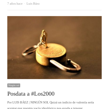
Autor
7 años hace
Luis Báez
Ningún sol
Posdata a #Los2000
Por LUIS BÁEZ | NINGÚN SOL Quizá un indicio de valentía sería
aceptar que nuestro vacío ideológico nos ayuda a ignorar…