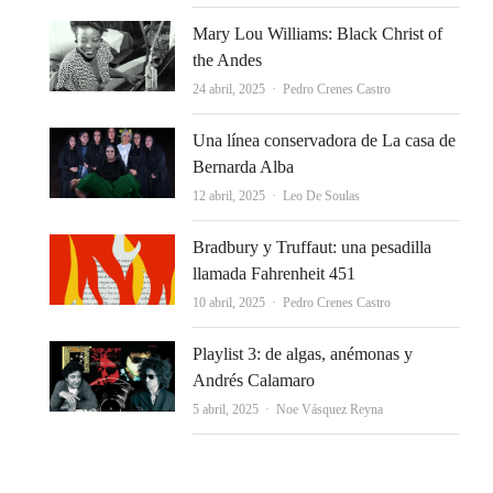
Mary Lou Williams: Black Christ of
the Andes
Autor
24 abril, 2025
Pedro Crenes Castro
Una línea conservadora de La casa de
Bernarda Alba
Autor
12 abril, 2025
Leo De Soulas
Bradbury y Truffaut: una pesadilla
llamada Fahrenheit 451
Autor
10 abril, 2025
Pedro Crenes Castro
Playlist 3: de algas, anémonas y
Andrés Calamaro
Autor
5 abril, 2025
Noe Vásquez Reyna