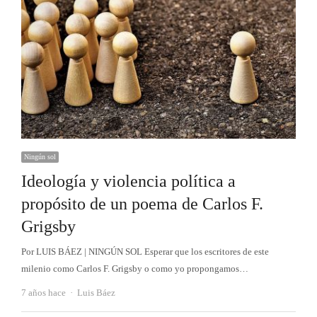
Ningún sol
Ideología y violencia política a
propósito de un poema de Carlos F.
Grigsby
Por LUIS BÁEZ | NINGÚN SOL Esperar que los escritores de este
milenio como Carlos F. Grigsby o como yo propongamos…
Autor
7 años hace
Luis Báez