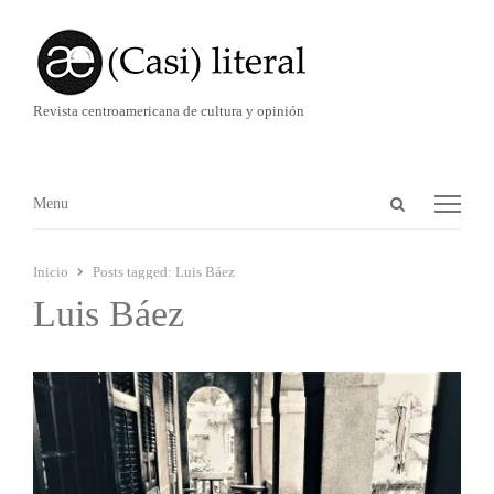
Revista centroamericana de cultura y opinión
Abrir
Menú
Menu
panel
de
Inicio
Posts tagged:
Luis Báez
búsqueda
Luis Báez