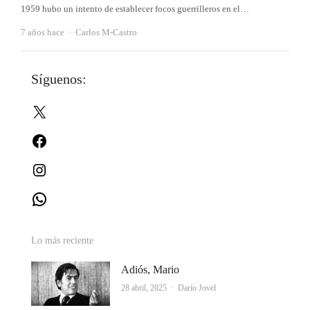
1959 hubo un intento de establecer focos guerrilleros en el…
Autor
7 años hace
Carlos M-Castro
Síguenos:
X
Facebook
Instagram
WhatsApp
Lo más reciente
Adiós, Mario
Autor
28 abril, 2025
Darío Jovel