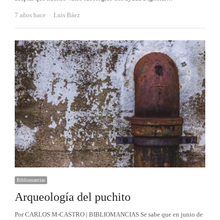
Autor
7 años hace
Luis Báez
Bibliomancias
Arqueología del puchito
Por CARLOS M-CASTRO | BIBLIOMANCIAS Se sabe que en junio de