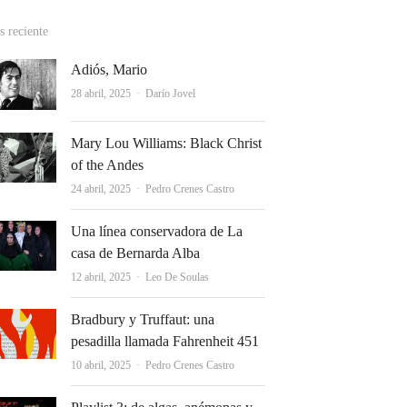
 reciente
Adiós, Mario
Autor
28 abril, 2025
Darío Jovel
Mary Lou Williams: Black Christ
of the Andes
Autor
24 abril, 2025
Pedro Crenes Castro
Una línea conservadora de La
casa de Bernarda Alba
Autor
12 abril, 2025
Leo De Soulas
Bradbury y Truffaut: una
pesadilla llamada Fahrenheit 451
Autor
10 abril, 2025
Pedro Crenes Castro