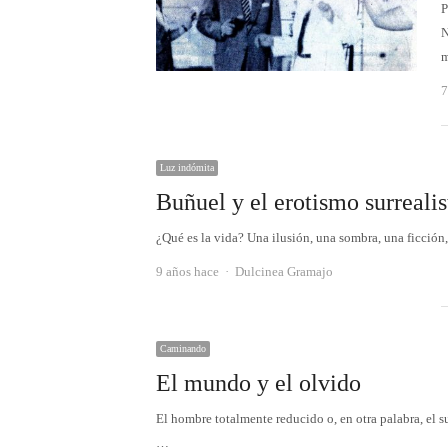
P
N
7
Luz indómita
Buñuel y el erotismo surrealis
¿Qué es la vida? Una ilusión, una sombra, una ficción
Autor
9 años hace
Dulcinea Gramajo
Caminando
El mundo y el olvido
El hombre totalmente reducido o, en otra palabra, el s
…