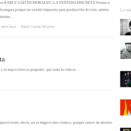
or KARLY GAITÁN MORALES | LA VENTANA DISCRETA Venían a
icaragua porque no existía impuesto para producción de cine, salario
Lo más
mínimo…
Autor
 años hace
Karly Gaitán Morales
ta
, y el mayor bien es pequeño: que toda la vida es…
uperviviente, decía, no es trágico sino cómico, porque carece de destino.