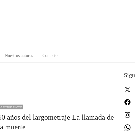
Nuestros autores
Contacto
Sígu
X
Fa
La ventana discreta
In
60 años del largometraje La llamada de
la muerte
W