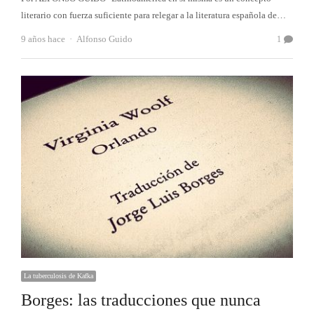
literario con fuerza suficiente para relegar a la literatura española de…
Autor
9 años hace
Alfonso Guido
1
La tuberculosis de Kafka
Borges: las traducciones que nunca