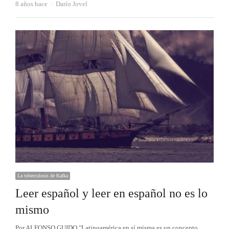
Autor
8 años hace
Darío Jovel
La tuberculosis de Kafka
Leer español y leer en español no es lo
mismo
Por ALFONSO GUIDO "Latinoamérica en sí misma es un concepto