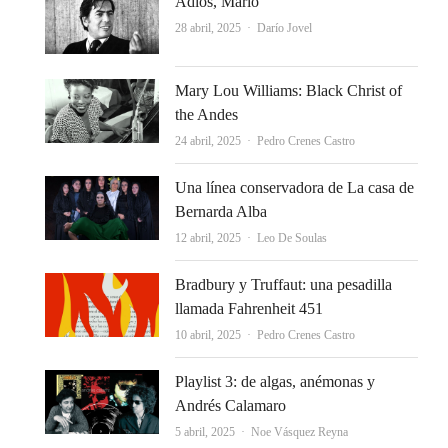
Adiós, Mario
Autor
28 abril, 2025
Darío Jovel
Mary Lou Williams: Black Christ of
the Andes
Autor
24 abril, 2025
Pedro Crenes Castro
Una línea conservadora de La casa de
Bernarda Alba
Autor
12 abril, 2025
Leo De Soulas
Bradbury y Truffaut: una pesadilla
llamada Fahrenheit 451
Autor
10 abril, 2025
Pedro Crenes Castro
Playlist 3: de algas, anémonas y
Andrés Calamaro
Autor
5 abril, 2025
Noe Vásquez Reyna