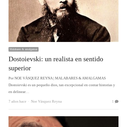
Malabares & amalgamas
Dostoievski: un realista en sentido
superior
Por NOE VÁSQUEZ REYNA | MALABARES & AMALGAMAS
Dostoievski es un pequeño dios, tan excepcional en contar historias y
en delinear…
Autor
7 años hace
Noe Vásquez Reyna
1