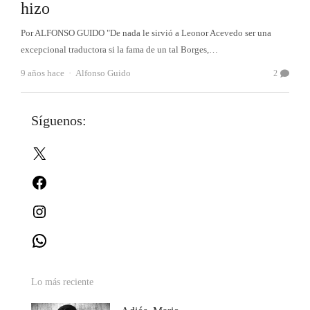
hizo
Por ALFONSO GUIDO "De nada le sirvió a Leonor Acevedo ser una
excepcional traductora si la fama de un tal Borges,…
Autor
9 años hace
Alfonso Guido
2
Síguenos:
X
Facebook
Instagram
WhatsApp
Lo más reciente