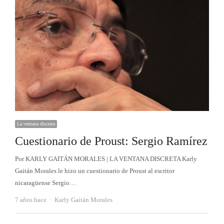
La ventana discreta
Cuestionario de Proust: Sergio Ramírez
Por KARLY GAITÁN MORALES | LA VENTANA DISCRETA Karly
Gaitán Morales le hizo un cuestionario de Proust al escritor
nicaragüense Sergio…
Autor
7 años hace
Karly Gaitán Morales