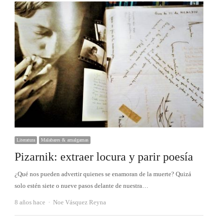
Literatura
Malabares & amalgamas
Pizarnik: extraer locura y parir poesía
¿Qué nos pueden advertir quienes se enamoran de la muerte? Quizá
solo estén siete o nueve pasos delante de nuestra…
Autor
8 años hace
Noe Vásquez Reyna