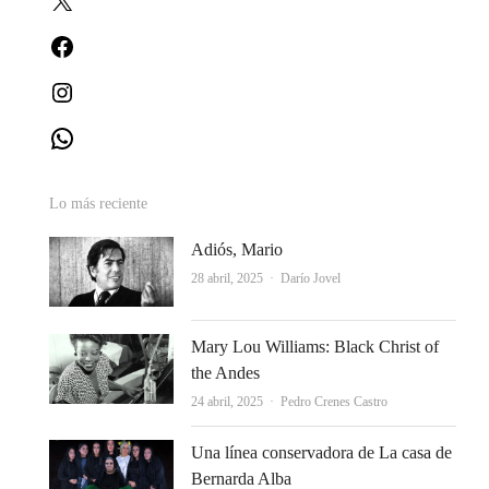
Facebook
Instagram
WhatsApp
Lo más reciente
Adiós, Mario
Autor
28 abril, 2025
Darío Jovel
Mary Lou Williams: Black Christ of
the Andes
Autor
24 abril, 2025
Pedro Crenes Castro
Una línea conservadora de La casa de
Bernarda Alba