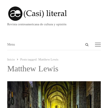
Revista centroamericana de cultura y opinión
Abrir
Menú
Menu
panel
de
Inicio
Posts tagged:
Matthew Lewis
búsqueda
Matthew Lewis