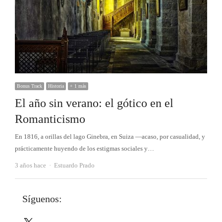
Bonus Track
Historia
+ 1 más
El año sin verano: el gótico en el
Romanticismo
En 1816, a orillas del lago Ginebra, en Suiza —acaso, por casualidad, y
prácticamente huyendo de los estigmas sociales y…
Autor
3 años hace
Estuardo Prado
Síguenos:
X