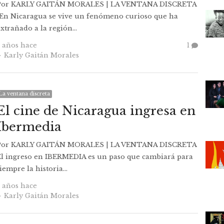
Por KARLY GAITÁN MORALES | LA VENTANA DISCRETA
"En Nicaragua se vive un fenómeno curioso que ha
extrañado a la región…
7 años hace
1
Autor
Karly Gaitán Morales
La ventana discreta
El cine de Nicaragua ingresa en
Ibermedia
Por KARLY GAITÁN MORALES | LA VENTANA DISCRETA
El ingreso en IBERMEDIA es un paso que cambiará para
iempre la historia…
7 años hace
Autor
Karly Gaitán Morales