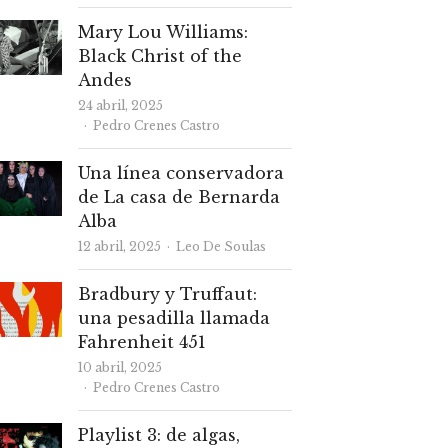
Mary Lou Williams:
Black Christ of the
Andes
24 abril, 2025
Autor
Pedro Crenes Castro
Una línea conservadora
de La casa de Bernarda
Alba
Autor
12 abril, 2025
Leo De Soulas
Bradbury y Truffaut:
una pesadilla llamada
Fahrenheit 451
10 abril, 2025
Autor
Pedro Crenes Castro
Playlist 3: de algas,