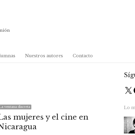
inión
lumnas
Nuestros autores
Contacto
Síg
X
La ventana discreta
Lo m
Las mujeres y el cine en
Nicaragua