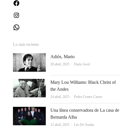
Facebook
Instagram
WhatsApp
Lo más reciente
Adiós, Mario
Autor
28 abril, 2025
Darío Jovel
Mary Lou Williams: Black Christ of
the Andes
Autor
24 abril, 2025
Pedro Crenes Castro
Una línea conservadora de La casa de
Bernarda Alba
Autor
12 abril, 2025
Leo De Soulas