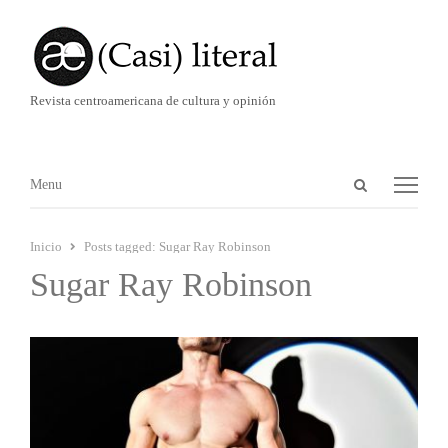
Revista centroamericana de cultura y opinión
Abrir
Menú
Menu
panel
de
Inicio
Posts tagged:
Sugar Ray Robinson
búsqueda
Sugar Ray Robinson