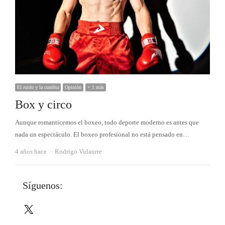
El ruido y la cumbia
Opinión
+ 1 más
Box y circo
Aunque romanticemos el boxeo, todo deporte moderno es antes que
nada un espectáculo. El boxeo profesional no está pensado en…
Autor
4 años hace
Rodrigo Vidaurre
Síguenos:
X