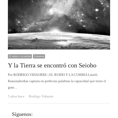
El ruido y la cumbia
Literatura
Y la Tierra se encontró con Seiobo
Por RODRIGO VIDAURRE | EL RUIDO Y LA CUMBIA László
Krasznahorkai captura en perfectas palabras la capacidad que tiene el
gran…
Autor
5 años hace
Rodrigo Vidaurre
Síguenos: