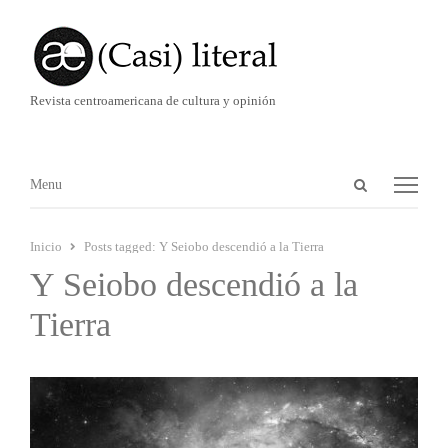
Revista centroamericana de cultura y opinión
Abrir
Menú
Menu
panel
de
Inicio
Posts tagged:
Y Seiobo descendió a la Tierra
búsqueda
Y Seiobo descendió a la
Tierra