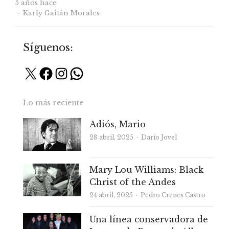
5 años hace
Autor
Karly Gaitán Morales
Síguenos:
X
Facebook
Instagram
WhatsApp
Lo más reciente
Adiós, Mario
Autor
28 abril, 2025
Darío Jovel
Mary Lou Williams: Black
Christ of the Andes
Autor
24 abril, 2025
Pedro Crenes Castro
Una línea conservadora de