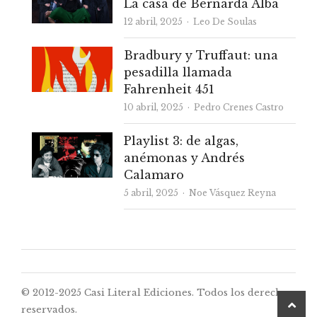
La casa de Bernarda Alba
Autor
12 abril, 2025
Leo De Soulas
Bradbury y Truffaut: una
pesadilla llamada
Fahrenheit 451
Autor
10 abril, 2025
Pedro Crenes Castro
Playlist 3: de algas,
anémonas y Andrés
Calamaro
Autor
5 abril, 2025
Noe Vásquez Reyna
© 2012-2025 Casi Literal Ediciones. Todos los derechos
desp
reservados.
a