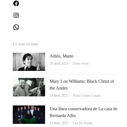
Facebook
Instagram
WhatsApp
Lo más reciente
Adiós, Mario
Autor
28 abril, 2025
Darío Jovel
Mary Lou Williams: Black Christ of
the Andes
Autor
24 abril, 2025
Pedro Crenes Castro
Una línea conservadora de La casa de
Bernarda Alba
Autor
12 abril, 2025
Leo De Soulas