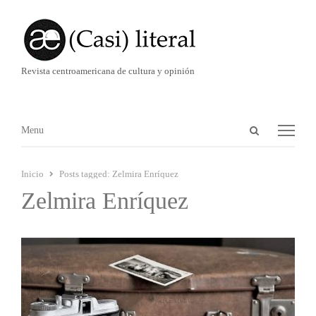
Revista centroamericana de cultura y opinión
Abrir
Menú
Menu
panel
de
Inicio
Posts tagged:
Zelmira Enríquez
búsqueda
Zelmira Enríquez