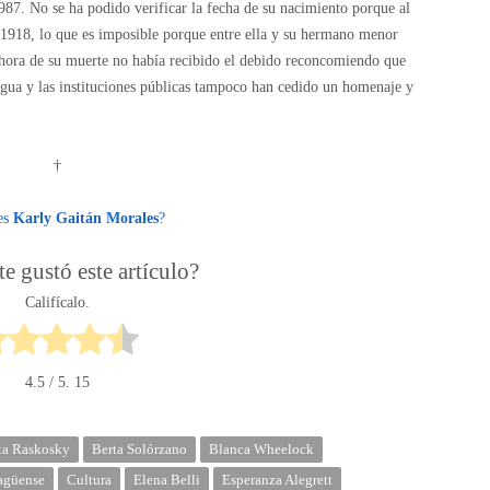
87. No se ha podido verificar la fecha de su nacimiento porque al
 1918, lo que es imposible porque entre ella y su hermano menor
 hora de su muerte no había recibido el debido reconcomiendo que
agua y las instituciones públicas tampoco han cedido un homenaje y
†
es
Karly Gaitán Morales
?
e gustó este artículo?
Califícalo.
4.5
/ 5.
15
ta Raskosky
Berta Solórzano
Blanca Wheelock
agüense
Cultura
Elena Belli
Esperanza Alegrett