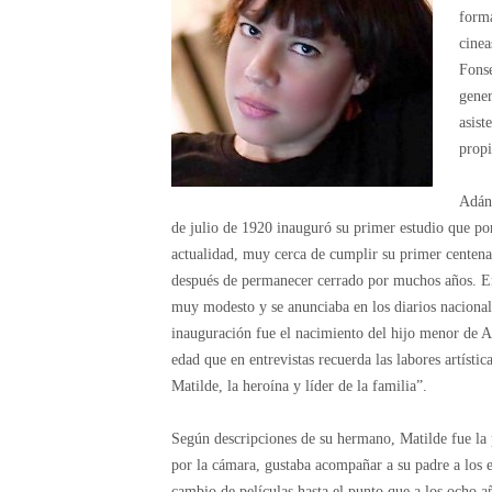
forma
cinea
Fonse
gener
asist
propi
Adán 
de julio de 1920 inauguró su primer estudio que po
actualidad, muy cerca de cumplir su primer centenar
después de permanecer cerrado por muchos años. En
muy modesto y se anunciaba en los diarios nacionale
inauguración fue el nacimiento del hijo menor de 
edad que en entrevistas recuerda las labores artísti
Matilde, la heroína y líder de la familia”.
Según descripciones de su hermano, Matilde fue la
por la cámara, gustaba acompañar a su padre a los es
cambio de películas hasta el punto que a los ocho añ