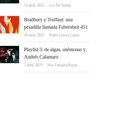
Autor
12 abril, 2025
Leo De Soulas
Bradbury y Truffaut: una
pesadilla llamada Fahrenheit 451
Autor
10 abril, 2025
Pedro Crenes Castro
Playlist 3: de algas, anémonas y
Andrés Calamaro
Autor
5 abril, 2025
Noe Vásquez Reyna