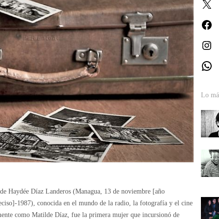
X
Fa
In
W
Lo más
lde Haydée Díaz Landeros (Managua, 13 de noviembre [año
ciso]-1987), conocida en el mundo de la radio, la fotografía y el cine
ente como Matilde Díaz, fue la primera mujer que incursionó de