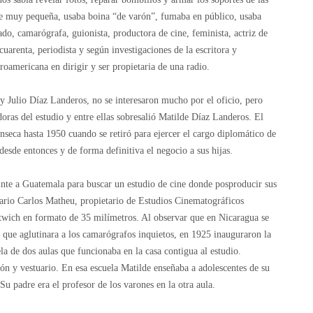
e muy pequeña, usaba boina “de varón”, fumaba en público, usaba
lado, camarógrafa, guionista, productora de cine, feminista, actriz de
uarenta, periodista y según investigaciones de la escritora y
oamericana en dirigir y ser propietaria de una radio.
 Julio Díaz Landeros, no se interesaron mucho por el oficio, pero
adoras del estudio y entre ellas sobresalió Matilde Díaz Landeros. El
seca hasta 1950 cuando se retiró para ejercer el cargo diplomático de
esde entonces y de forma definitiva el negocio a sus hijas.
einte a Guatemala para buscar un estudio de cine donde posproducir sus
ario Carlos Matheu, propietario de Estudios Cinematográficos
wich en formato de 35 milímetros. Al observar que en Nicaragua se
 que aglutinara a los camarógrafos inquietos, en 1925 inauguraron la
 de dos aulas que funcionaba en la casa contigua al estudio.
ón y vestuario. En esa escuela Matilde enseñaba a adolescentes de su
 padre era el profesor de los varones en la otra aula.