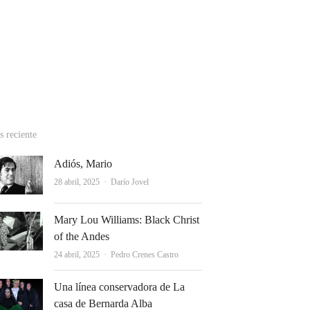
cebook
stagram
hatsApp
 reciente
Adiós, Mario
Autor
28 abril, 2025
Darío Jovel
Mary Lou Williams: Black Christ
of the Andes
Autor
24 abril, 2025
Pedro Crenes Castro
Una línea conservadora de La
casa de Bernarda Alba