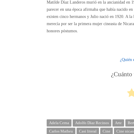
Matilde Díaz Landeros murió en la ancianidad en 19
parecer en una época afirmaba que había nacido en
existen cinco hermanos y Julio nació en 1920. A la
merecía por ser la primera mujer cineasta de Nicar
honores póstumos.
¿Quién 
¿Cuánto t
Adela Cerna
Adolfo Díaz Recinos
Arte
Ber
Carlos Matheu
Casi literal
Cine
Cine nicar