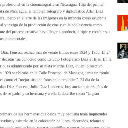
 profesional en la cinematografía en Nicaragua. Hija del primer
sta de Nicaragua, el también fotógrafo y diplomático Adán Díaz
ca, inició en el arte de las imágenes en la infancia como ayudante
al y testigo de la producción de cine y en la adolescencia como
ente del proceso creativo hasta llegar a producir, dirigir y escribir sus
os documentales.
Díaz Fonseca realizó más de veinte filmes entre 1924 y 1935. El 24
r décadas fue conocido como Estudio Fotográfico Díaz e Hijas. En la
io, es administrado por su nieta Martha Díaz, quien lo reactivó
 1920 se ubicaba en la Calle Principal de Managua, tenía un rótulo
s como el “mejor sitio de fotos de la república”. El día de la
Adán Díaz Fonseca, Julio Díaz Landeros, hoy anciano de 98 años de
cas de su padre y su hermana y a ella la describe como “la gran
 primera de sus hermanas que desde muy pequeña tenía inquietudes
tudios y asistirlo en la colocación de luces, decorados, telones y
os sabía revelar fotos, reparar bombillos y armar los soportes de las