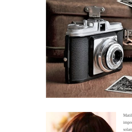
Mati
impre
solam