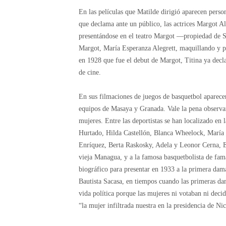
En las películas que Matilde dirigió aparecen perso
que declama ante un público, las actrices Margot Al
presentándose en el teatro Margot —propiedad de 
Margot, María Esperanza Alegrett, maquillando y pe
en 1928 que fue el debut de Margot, Titina ya decl
de cine.
En sus filmaciones de juegos de basquetbol aparece
equipos de Masaya y Granada. Vale la pena observar
mujeres. Entre las deportistas se han localizado e
Hurtado, Hilda Castellón, Blanca Wheelock, María
Enríquez, Berta Raskosky, Adela y Leonor Cerna, El
vieja Managua, y a la famosa basquetbolista de fam
biográfico para presentar en 1933 a la primera dama
Bautista Sacasa, en tiempos cuando las primeras dam
vida política porque las mujeres ni votaban ni decid
“la mujer infiltrada nuestra en la presidencia de N