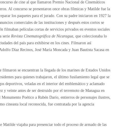
concurso de cine al que llamaron Premio Nacional de Cinemáticos
jeros. Al concurso se presentaron once obras fílmicas y Matilde fue la
preparar los paquetes para el jurado. Con su padre iniciaron en 1927 la
anuncios comerciales de las instituciones y después estos cortos se
n filmaban películas cortas de servicios privados en eventos sociales
a serie
Revista Cinematográfica de Nicaragua
, que coleccionaba lo
ciudades del país para exhibirse en los cines. Filmaron así
 Adolfo Díaz Recinos, José María Moncada y Juan Bautista Sacasa en
e filmaron se encuentran la llegada de los marines de Estados Unidos
sidentes para quienes trabajaron, el último fusilamiento legal que se
os deportivos, veladas en el interior del emblemático y aclamado
ez y veinte antes de ser destruido por el terremoto de Managua en
el Monumento Poético a Rubén Darío, entierros de personajes ilustres,
 cineasta local reconocida, fue contratada por la agencia
 Matilde viajaba para presenciar todo el proceso de armado de las