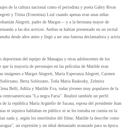
najes de la cultura nacional como el periodista y poeta Gabry Rivas
egrett y Titina (Ernestina) Leal cuando apenas eran unas niñas
Sebastián Alegrett, padre de Margot— y a la hermana mayor de
inando a las dos actrices. Ambas se habían presentado en un recital
amaba desde años antes y llegó a ser una famosa declamadora y actriz
n deportistas del equipo de Managua y otras adolescentes de los
 que la mayoría de personajes en las películas de Matilde eran
n las imágenes a Margot Alegrett, María Esperanza Alegrett, Carmen
 Solórzano, Berta Solórzano, Toña María Raskosky, Zelmira
ena Belli, Adilia y Matilde Eva, todas jóvenes muy populares de la
a centroamericana “La negra Faria”. Realizó también un perfil
 de la república María Argüello de Sacasa, esposa del presidente Juan
as ni siquiera hablaban en público ni se les tomaba en cuenta en la
ían nada y, según los intertítulos del filme, Matilde la describe como
icaragua”, un expresión y un ideal demasiado avanzado para su época.