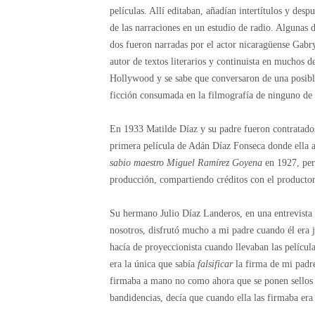
películas. Allí editaban, añadían intertítulos y des
de las narraciones en un estudio de radio. Algunas 
dos fueron narradas por el actor nicaragüense Gabr
autor de textos literarios y continuista en muchos 
Hollywood y se sabe que conversaron de una posible
ficción consumada en la filmografía de ninguno de e
En 1933 Matilde Díaz y su padre fueron contratados
primera película de Adán Díaz Fonseca donde ella a
sabio maestro Miguel Ramírez Goyena
en 1927, pero
producción, compartiendo créditos con el producto
Su hermano Julio Díaz Landeros, en una entrevista 
nosotros, disfrutó mucho a mi padre cuando él era 
hacía de proyeccionista cuando llevaban las película
era la única que sabía
falsificar
la firma de mi padre
firmaba a mano no como ahora que se ponen sellos o
bandidencias, decía que cuando ella las firmaba era 