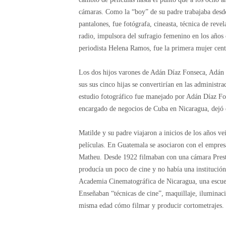
cámaras. Como la “boy” de su padre trabajaba desd
pantalones, fue fotógrafa, cineasta, técnica de reve
radio, impulsora del sufragio femenino en los años c
periodista Helena Ramos, fue la primera mujer centr
Los dos hijos varones de Adán Díaz Fonseca, Adán y
sus sus cinco hijas se convertirían en las administr
estudio fotográfico fue manejado por Adán Díaz Fon
encargado de negocios de Cuba en Nicaragua, dejó d
Matilde y su padre viajaron a inicios de los años v
películas. En Guatemala se asociaron con el empres
Matheu. Desde 1922 filmaban con una cámara Prest
producía un poco de cine y no había una institución
Academia Cinematográfica de Nicaragua, una escuela
Enseñaban “técnicas de cine”, maquillaje, iluminaci
misma edad cómo filmar y producir cortometrajes. Su