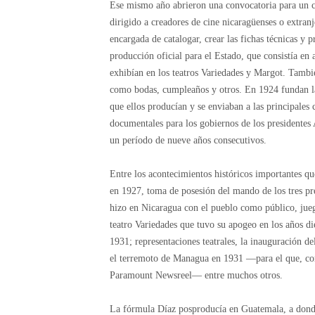
Ese mismo año abrieron una convocatoria para un 
dirigido a creadores de cine nicaragüenses o extran
encargada de catalogar, crear las fichas técnicas y 
producción oficial para el Estado, que consistía en 
exhibían en los teatros Variedades y Margot. Tambié
como bodas, cumpleaños y otros. En 1924 fundan l
que ellos producían y se enviaban a las principales 
documentales para los gobiernos de los presidentes
un período de nueve años consecutivos.
Entre los acontecimientos históricos importantes qu
en 1927, toma de posesión del mando de los tres pre
hizo en Nicaragua con el pueblo como público, jueg
teatro Variedades que tuvo su apogeo en los años di
1931; representaciones teatrales, la inauguración d
el terremoto de Managua en 1931 —para el que, como
Paramount Newsreel— entre muchos otros.
La fórmula Díaz posproducía en Guatemala, a donde