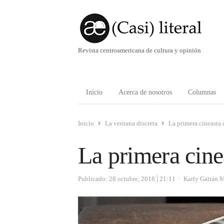
Revista centroamericana de cultura y opinión
Inicio
Acerca de nosotros
Columnas
Inicio
La ventana discreta
La primera cineasta
La primera cine
Autor
Publicado:
28 octubre, 2018
21:11
Karly Gaitán 