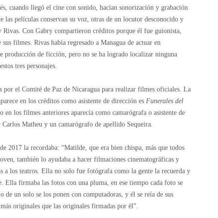
pués, cuando llegó el cine con sonido, hacían sonorización y grabación
de las películas conservan su voz, otras de un locutor desconocido y
y Rivas. Con Gabry compartieron créditos porque él fue guionista,
de sus filmes. Rivas había regresado a Managua de actuar en
 producción de ficción, pero no se ha logrado localizar ninguna
stos tres personajes.
 por el Comité de Paz de Nicaragua para realizar filmes oficiales. La
parece en los créditos como asistente de dirección es
Funerales del
 en los filmes anteriores aparecía como camarógrafa o asistente de
r Carlos Matheu y un camarógrafo de apellido Sequeira.
de 2017 la recordaba: “Matilde, que era bien chispa, más que todos
joven, también lo ayudaba a hacer filmaciones cinematográficas y
s a los teatros. Ella no solo fue fotógrafa como la gente la recuerda y
. Ella firmaba las fotos con una pluma, en ese tiempo cada foto se
 de un solo se los ponen con computadoras, y él se reía de sus
más originales que las originales firmadas por él”.