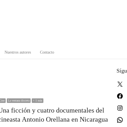
Nuestros autores
Contacto
Sígu
X
Fa
Cine
La ventana discreta
+ 1 más
In
Una ficción y cuatro documentales del
cineasta Antonio Orellana en Nicaragua
W