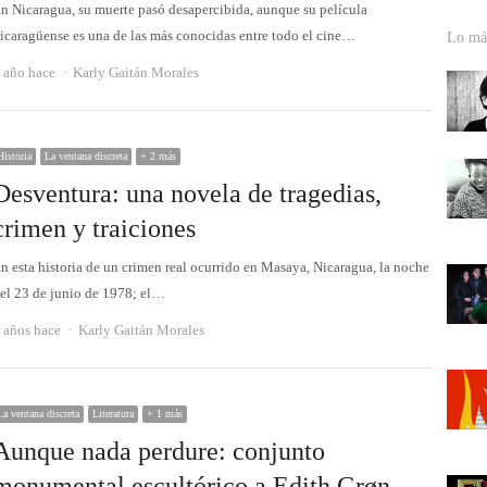
n Nicaragua, su muerte pasó desapercibida, aunque su película
icaragüense es una de las más conocidas entre todo el cine…
Lo más
Autor
 año hace
Karly Gaitán Morales
Historia
La ventana discreta
+ 2 más
Desventura: una novela de tragedias,
crimen y traiciones
n esta historia de un crimen real ocurrido en Masaya, Nicaragua, la noche
el 23 de junio de 1978; el…
Autor
 años hace
Karly Gaitán Morales
La ventana discreta
Literatura
+ 1 más
Aunque nada perdure: conjunto
monumental escultórico a Edith Grøn