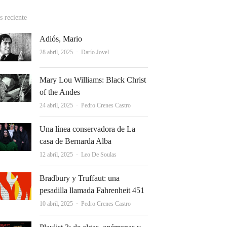
 reciente
Adiós, Mario
Autor
28 abril, 2025
Darío Jovel
Mary Lou Williams: Black Christ
of the Andes
Autor
24 abril, 2025
Pedro Crenes Castro
Una línea conservadora de La
casa de Bernarda Alba
Autor
12 abril, 2025
Leo De Soulas
Bradbury y Truffaut: una
pesadilla llamada Fahrenheit 451
Autor
10 abril, 2025
Pedro Crenes Castro