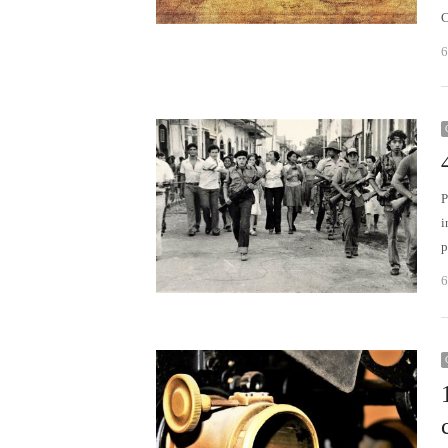
C
6
P
i
p
6