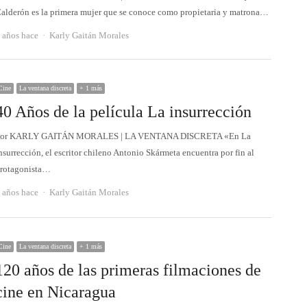
alderón es la primera mujer que se conoce como propietaria y matrona…
Autor
 años hace
Karly Gaitán Morales
Cine
La ventana discreta
+ 1 más
40 Años de la película La insurrección
or KARLY GAITÁN MORALES | LA VENTANA DISCRETA «En La
nsurrección, el escritor chileno Antonio Skármeta encuentra por fin al
rotagonista…
Autor
 años hace
Karly Gaitán Morales
Cine
La ventana discreta
+ 1 más
120 años de las primeras filmaciones de
cine en Nicaragua