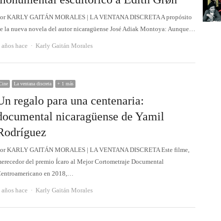
or KARLY GAITÁN MORALES | LA VENTANA DISCRETA A propósito
e la nueva novela del autor nicaragüense José Adiak Montoya: Aunque…
Autor
 años hace
Karly Gaitán Morales
Cine
La ventana discreta
+ 1 más
Un regalo para una centenaria:
documental nicaragüense de Yamil
Rodríguez
or KARLY GAITÁN MORALES | LA VENTANA DISCRETA Este filme,
erecedor del premio Ícaro al Mejor Cortometraje Documental
entroamericano en 2018,…
Autor
 años hace
Karly Gaitán Morales