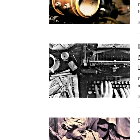
P
H
6
P
i
6