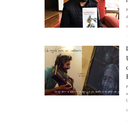
P
d
6
P
m
C
6