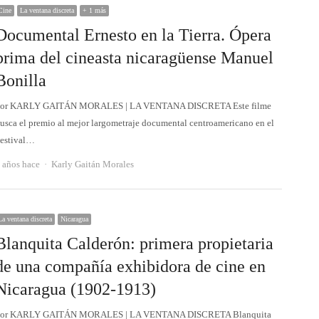
Cine
La ventana discreta
+ 1 más
Documental Ernesto en la Tierra. Ópera
prima del cineasta nicaragüense Manuel
Bonilla
or KARLY GAITÁN MORALES | LA VENTANA DISCRETA Este filme
usca el premio al mejor largometraje documental centroamericano en el
estival…
Autor
 años hace
Karly Gaitán Morales
La ventana discreta
Nicaragua
Blanquita Calderón: primera propietaria
de una compañía exhibidora de cine en
Nicaragua (1902-1913)
or KARLY GAITÁN MORALES | LA VENTANA DISCRETA Blanquita