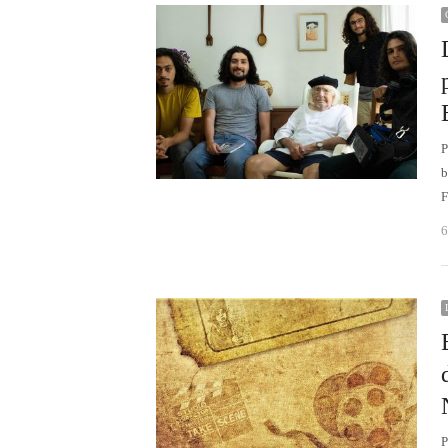
P
b
F
6
P