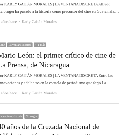
or KARLY GAITÁN MORALES | LA VENTANA DISCRETA Alfredo
erbruger ha pasado a la historia como precursor del cine en Guatemala,…
Autor
 años hace
Karly Gaitán Morales
Cine
La ventana discreta
+ 1 más
Mario León: el primer crítico de cine de
La Prensa, de Nicaragua
or KARLY GAITÁN MORALES | LA VENTANA DISCRETA Entre las
nnovaciones y adelantos en la escuela de periodismo que forjó La…
Autor
 años hace
Karly Gaitán Morales
La ventana discreta
Nicaragua
40 años de la Cruzada Nacional de