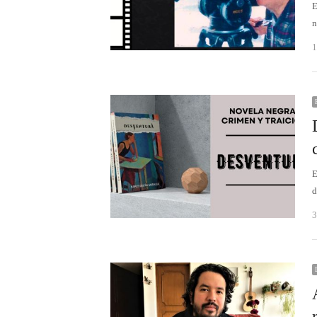
E
n
1
E
d
3