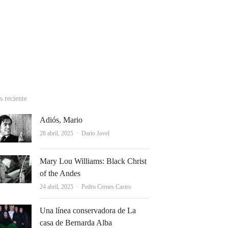
cebook
stagram
hatsApp
 reciente
Adiós, Mario
Autor
28 abril, 2025
Darío Jovel
Mary Lou Williams: Black Christ
of the Andes
Autor
24 abril, 2025
Pedro Crenes Castro
Una línea conservadora de La
casa de Bernarda Alba