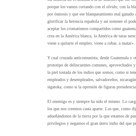
porque los vamos cortando con el olvido; con la b
por ósmosis y que ese blanqueamiento mal ganado a
glorificar la herencia española y así sostener el po
aceptar los cromatismos compartidos como guatemal
crea en la América blanca, la América de taras neo
viene a quitarte el empleo; viene a robar, a matar».
Y cual cruzada anticomunista, desde Guatemala y o
prototipo de delincuentes comunes, aprovechados y 
la piel tostada de los indios que somos; como si te
empleados y desempleados, salvadoreños, nicaragüen
sigatoka; como si la opresión de figuras presidencia
El enemigo es y siempre ha sido el mismo. Lo car
los que nos creemos casta aparte. Los que, como d
adueñándonos de la tierra por la que estamos de pa
privilegios y negamos el gran útero indio del que 