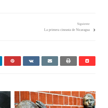
Siguiente
Próximo
La primera cineasta de Nicaragua
post:
nkedin
pinterest
vkontakte
email
print
reddit
reddit