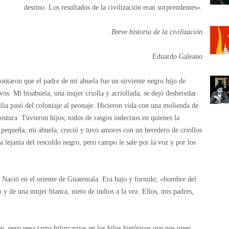
destino. Los resultados de la civilización eran sorprendentes».
Breve historia de la civilización
Eduardo Galeano
ontaron que el padre de mi abuela fue un sirviente negro hijo de
vos. Mi bisabuela, una mujer criolla y acriollada, se dejó desheredar
lia pasó del coloniaje al peonaje. Hicieron vida con una molienda de
stura. Tuvieron hijos; todos de rasgos indecisos en quienes la
s pequeña, mi abuela, creció y tuvo amores con un heredero de criollos
 lejanía del rescoldo negro, pero campo le sale por la voz y por los
. Nació en el oriente de Guatemala. Era bajo y fornido; «hombre del
y de una mujer blanca, nieto de indios a la vez. Ellos, mis padres,
n, pero pesa tanto bifurcarnos en los hilos históricos que nos unen