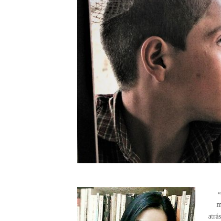
«
m
atrá