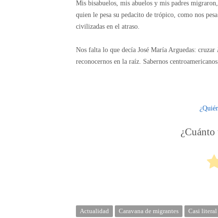
Mis bisabuelos, mis abuelos y mis padres migraro
quien le pesa su pedacito de trópico, como nos pesa
civilizadas en el atraso.
Nos falta lo que decía José María Arguedas: cruzar
reconocernos en la raíz. Sabernos centroamericanos
¿Quié
¿Cuánto t
Actualidad
Caravana de migrantes
Casi literal