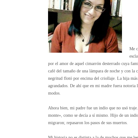
Me c
escla
por el amor de aquel cimarrón desterrado cuya fami
café del tamaño de una lámpara de noche y con la co
negritud flotó por encima del criollaje. La hija má
agrandados. De ahí que en mi madre fuera notoria la
modos.
Ahora bien, mi padre fue un indio que no usó traje
monte», como se decía a sí mismo. Hijo de un indio 
migraron; repasaron los pasos de sus muertos.
Mi historia no es distinta a la de muchos que me lee