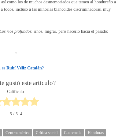
n, así como los de muchos desmemoriados que temen al hondureño a
 a todos, incluso a las minorías blancoides discriminadoras, muy
Los ríos profundos
; irnos, migrar, pero hacerlo hacia el pasado;
.
†
n es
Rubí Véliz Catalán
?
e gustó este artículo?
Califícalo.
5
/ 5.
4
Centroamérica
Crítica social
Guatemala
Honduras