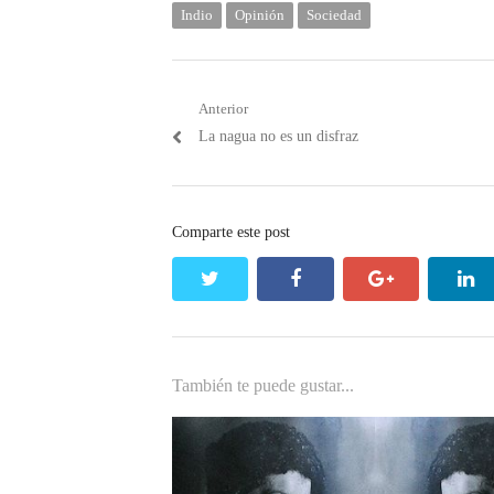
Indio
Opinión
Sociedad
Navegación
Anterior
Post
La nagua no es un disfraz
de
anterior:
entradas
Comparte este post
twitter
facebook
google+
li
También te puede gustar...