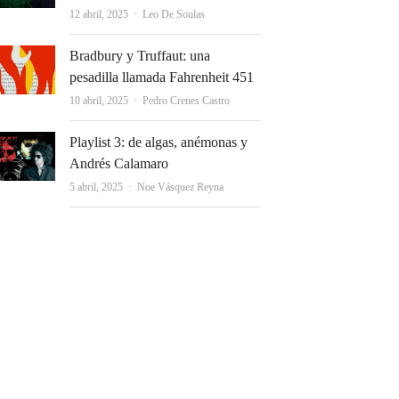
Autor
12 abril, 2025
Leo De Soulas
Bradbury y Truffaut: una
pesadilla llamada Fahrenheit 451
Autor
10 abril, 2025
Pedro Crenes Castro
Playlist 3: de algas, anémonas y
Andrés Calamaro
Autor
5 abril, 2025
Noe Vásquez Reyna