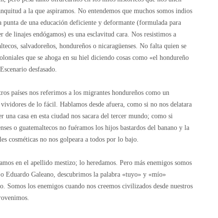
lanquitud a la que aspiramos. No entendemos que muchos somos indios
 punta de una educación deficiente y deformante (formulada para
der de linajes endógamos) es una esclavitud cara. Nos resistimos a
tecos, salvadoreños, hondureños o nicaragüenses. No falta quien se
coloniales que se ahoga en su hiel diciendo cosas como «el hondureño
 Escenario desfasado.
tros países nos referimos a los migrantes hondureños como un
vividores de lo fácil. Hablamos desde afuera, como si no nos delatara
ner una casa en esta ciudad nos sacara del tercer mundo; como si
ses o guatemaltecos no fuéramos los hijos bastardos del banano y la
les cosméticas no nos golpeara a todos por lo bajo.
gamos en el apellido mestizo; lo heredamos. Pero más enemigos somos
ijo Eduardo Galeano, descubrimos la palabra «tuyo» y «mío»
so. Somos los enemigos cuando nos creemos civilizados desde nuestros
provenimos.