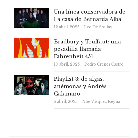
Una línea conservadora de
La casa de Bernarda Alba
Autor
12 abril, 2025
Leo De Soulas
Bradbury y Truffaut: una
pesadilla llamada
Fahrenheit 451
Autor
10 abril, 2025
Pedro Crenes Castro
Playlist 3: de algas,
anémonas y Andrés
Calamaro
Autor
5 abril, 2025
Noe Vásquez Reyna