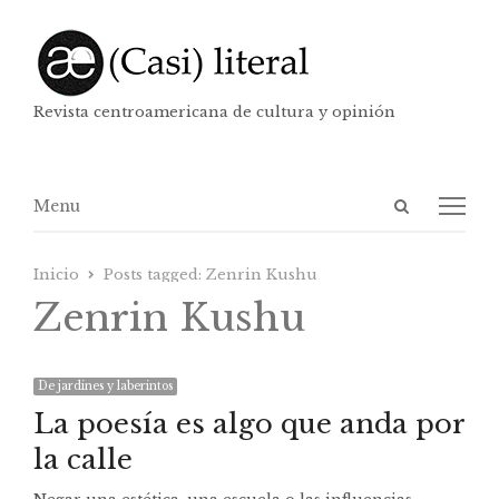
Revista centroamericana de cultura y opinión
Abrir
Menú
Menu
panel
de
Inicio
Posts tagged:
Zenrin Kushu
búsqueda
Zenrin Kushu
De jardines y laberintos
La poesía es algo que anda por
la calle