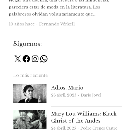
Negar una estética, una escuela o las influencias,
pareciera estar de moda en la literatura. Los
palabreros olvidan voluntariamente que…
Autor
10 años hace
Fernando Vérkell
Síguenos:
X
Facebook
Instagram
WhatsApp
Lo más reciente
Adiós, Mario
Autor
28 abril, 2025
Darío Jovel
Mary Lou Williams: Black
Christ of the Andes
Autor
24 abril, 2025
Pedro Crenes Castro