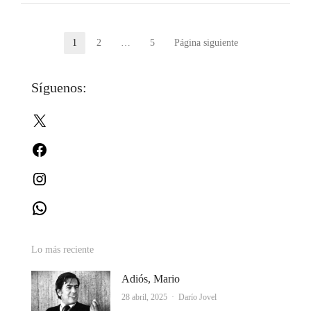
Paginación
1
2
…
5
Página siguiente
Página
Página
Página
de
Síguenos:
entradas
X
Facebook
Instagram
WhatsApp
Lo más reciente
Adiós, Mario
Autor
28 abril, 2025
Darío Jovel