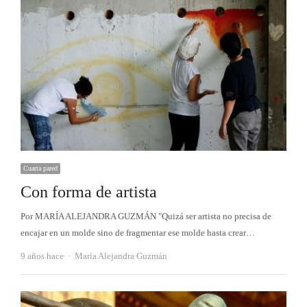
Cuarta pared
Con forma de artista
Por MARÍA ALEJANDRA GUZMÁN "Quizá ser artista no precisa de
encajar en un molde sino de fragmentar ese molde hasta crear…
Autor
9 años hace
María Alejandra Guzmán