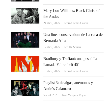
Mary Lou Williams: Black Christ of
the Andes
Autor
24 abril, 2025
Pedro Crenes Castro
Una línea conservadora de La casa de
Bernarda Alba
Autor
12 abril, 2025
Leo De Soulas
Bradbury y Truffaut: una pesadilla
llamada Fahrenheit 451
Autor
10 abril, 2025
Pedro Crenes Castro
Playlist 3: de algas, anémonas y
Andrés Calamaro
Autor
5 abril, 2025
Noe Vásquez Reyna