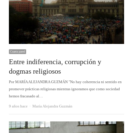
Cuarta pared
Entre indiferencia, corrupción y
dogmas religiosos
Por MARÍA ALEJANDRA GUZMÁN "No hay coherencia ni sentido en
promover prácticas religiosas mientras ignoramos que como sociedad
hemos fracasado al…
Autor
9 años hace
María Alejandra Guzmán