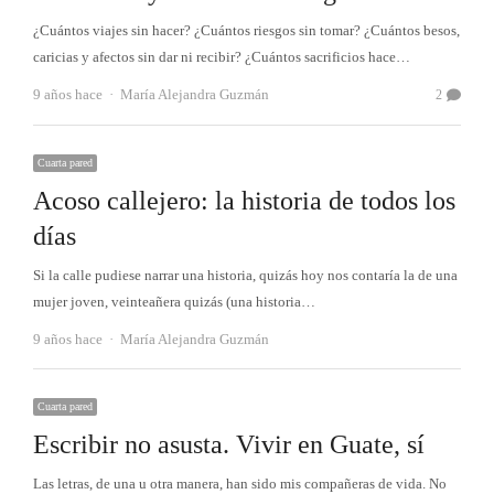
¿Cuántos viajes sin hacer? ¿Cuántos riesgos sin tomar? ¿Cuántos besos,
caricias y afectos sin dar ni recibir? ¿Cuántos sacrificios hace…
Autor
9 años hace
María Alejandra Guzmán
2
Cuarta pared
Acoso callejero: la historia de todos los
días
Si la calle pudiese narrar una historia, quizás hoy nos contaría la de una
mujer joven, veinteañera quizás (una historia…
Autor
9 años hace
María Alejandra Guzmán
Cuarta pared
Escribir no asusta. Vivir en Guate, sí
Las letras, de una u otra manera, han sido mis compañeras de vida. No