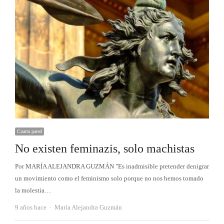
Cuarta pared
No existen feminazis, solo machistas
Por MARÍA ALEJANDRA GUZMÁN "Es inadmisible pretender denigrar
un movimiento como el feminismo solo porque no nos hemos tomado
la molestia…
Autor
9 años hace
María Alejandra Guzmán