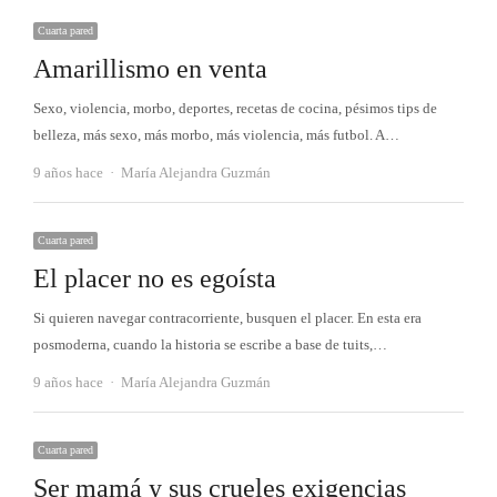
Cuarta pared
Amarillismo en venta
Sexo, violencia, morbo, deportes, recetas de cocina, pésimos tips de
belleza, más sexo, más morbo, más violencia, más futbol. A…
Autor
9 años hace
María Alejandra Guzmán
Cuarta pared
El placer no es egoísta
Si quieren navegar contracorriente, busquen el placer. En esta era
posmoderna, cuando la historia se escribe a base de tuits,…
Autor
9 años hace
María Alejandra Guzmán
Cuarta pared
Ser mamá y sus crueles exigencias