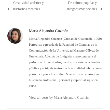
Post
Próximo
Creatividad artística y
De cultura popular y
de
anterior:
post:
trastornos mentales
antagonismos sociales
entradas
María Alejandra Guzmán
María Alejandra Guzmán (Ciudad de Guatemala, 1990)
Periodista egresada de la Facultad de Ciencias de la
Comunicación de la Universidad Mariano Gálvez de
Guatemala. Además de fotógrafa y reportera para el
periódico Universitarios, ha sido docente, relacionista
pública y actriz de teatro. En la actualidad labora como
periodista para el periódico Spacio universitario y su
búsqueda profesional, personal y espiritual sigue en
curso.
View all posts by María Alejandra Guzmán
→