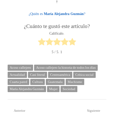
†
¿Quién es
María Alejandra Guzmán
?
¿Cuánto te gustó este artículo?
Califícalo.
5
/ 5.
1
Acoso callejero
Acoso callejero la historia de todos los días
Actualidad
Casi literal
Centroamérica
Crítica social
Cuarta pared
Cultura
Guatemala
Machismo
María Alejandra Guzmán
Mujer
Sociedad
Navegación
Anterior
Siguiente