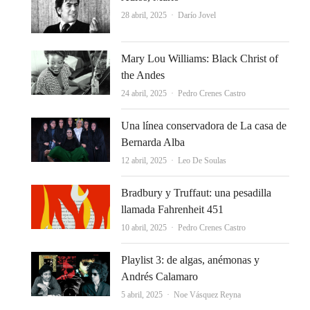
Autor
28 abril, 2025
Darío Jovel
Mary Lou Williams: Black Christ of
the Andes
Autor
24 abril, 2025
Pedro Crenes Castro
Una línea conservadora de La casa de
Bernarda Alba
Autor
12 abril, 2025
Leo De Soulas
Bradbury y Truffaut: una pesadilla
llamada Fahrenheit 451
Autor
10 abril, 2025
Pedro Crenes Castro
Playlist 3: de algas, anémonas y
Andrés Calamaro
Autor
5 abril, 2025
Noe Vásquez Reyna