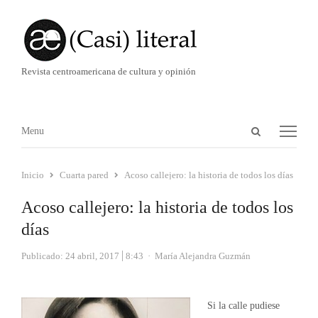
Revista centroamericana de cultura y opinión
Abrir
Menú
Menu
panel
de
Inicio
Cuarta pared
Acoso callejero: la historia de todos los días
búsqueda
Acoso callejero: la historia de todos los
días
Autor
Publicado:
24 abril, 2017
8:43
María Alejandra Guzmán
Si la calle pudiese