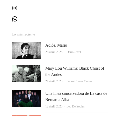
Instagram
WhatsApp
Lo más reciente
Adiós, Mario
Autor
28 abril, 2025
Darío Jovel
Mary Lou Williams: Black Christ of
the Andes
Autor
24 abril, 2025
Pedro Crenes Castro
Una línea conservadora de La casa de
Bernarda Alba
Autor
12 abril, 2025
Leo De Soulas