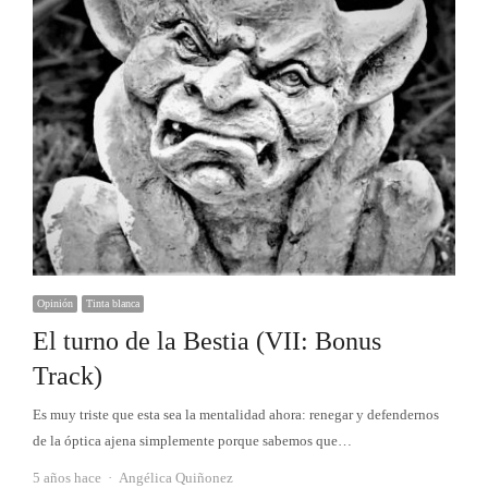
Opinión
Tinta blanca
El turno de la Bestia (VII: Bonus
Track)
Es muy triste que esta sea la mentalidad ahora: renegar y defendernos
de la óptica ajena simplemente porque sabemos que…
Autor
5 años hace
Angélica Quiñonez