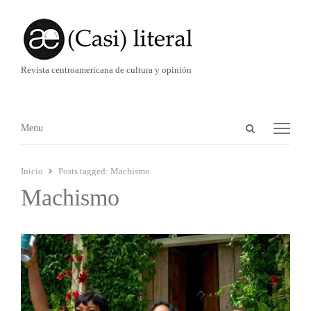
Revista centroamericana de cultura y opinión
Abrir
Menú
Menu
panel
de
Inicio
Posts tagged:
Machismo
búsqueda
Machismo