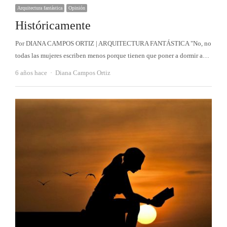
Arquitectura fantástica
Opinión
Históricamente
Por DIANA CAMPOS ORTIZ | ARQUITECTURA FANTÁSTICA "No, no
todas las mujeres escriben menos porque tienen que poner a dormir a…
Autor
6 años hace
Diana Campos Ortiz