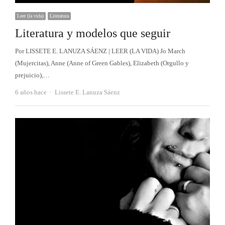
Leer (la vida)
Literatura
Literatura y modelos que seguir
Por LISSETE E. LANUZA SÁENZ | LEER (LA VIDA) Jo March
(Mujercitas), Anne (Anne of Green Gables), Elizabeth (Orgullo y
prejuicio),…
Autor
6 años hace
Lissete E. Lanuza Sáenz