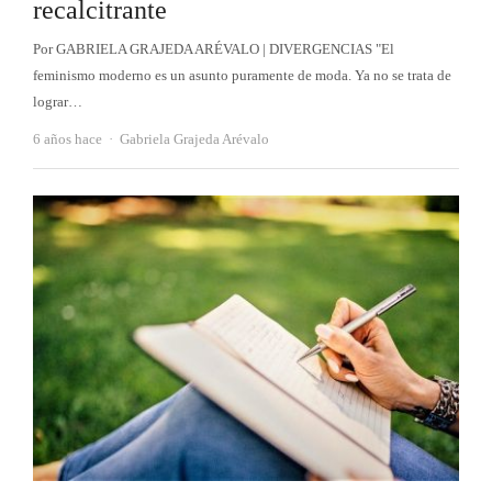
recalcitrante
Por GABRIELA GRAJEDA ARÉVALO | DIVERGENCIAS "El
feminismo moderno es un asunto puramente de moda. Ya no se trata de
lograr…
Autor
6 años hace
Gabriela Grajeda Arévalo