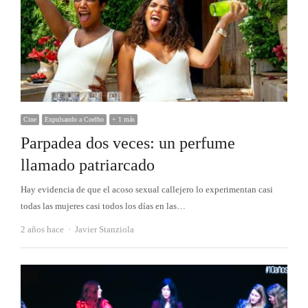
Cine
Expulsando a Coelho
+ 1 más
Parpadea dos veces: un perfume
llamado patriarcado
Hay evidencia de que el acoso sexual callejero lo experimentan casi
todas las mujeres casi todos los días en las…
Autor
2 años hace
Javier Stanziola