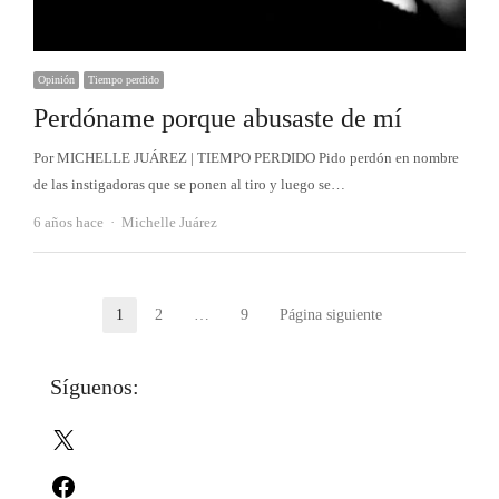
Opinión
Tiempo perdido
Perdóname porque abusaste de mí
Por MICHELLE JUÁREZ | TIEMPO PERDIDO Pido perdón en nombre
de las instigadoras que se ponen al tiro y luego se…
Autor
6 años hace
Michelle Juárez
Paginación
1
2
…
9
Página siguiente
Página
Página
Página
de
Síguenos:
entradas
X
Facebook