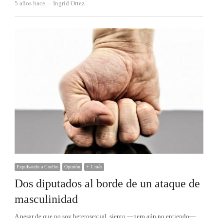
Autor
5 años hace
Ingrid Ortez
Expulsando a Coelho
Opinión
+ 1 más
Dos diputados al borde de un ataque de
masculinidad
A pesar de que no soy heterosexual, siento —pero aún no entiendo—