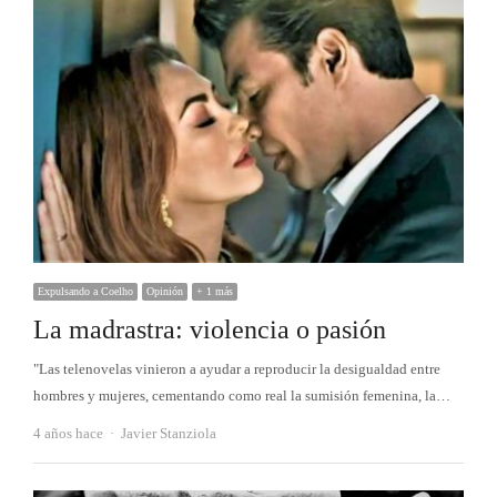
Expulsando a Coelho
Opinión
+ 1 más
La madrastra: violencia o pasión
"Las telenovelas vinieron a ayudar a reproducir la desigualdad entre
hombres y mujeres, cementando como real la sumisión femenina, la…
Autor
4 años hace
Javier Stanziola