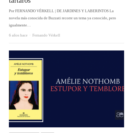
tártaros
Por FERNANDO VÉRKELL | DE JARDINES Y LABERINTOS La
novela más conocida de Buzzati recorre un tema ya conocido, pero
igualmente…
Autor
6 años hace
Fernando Vérkell