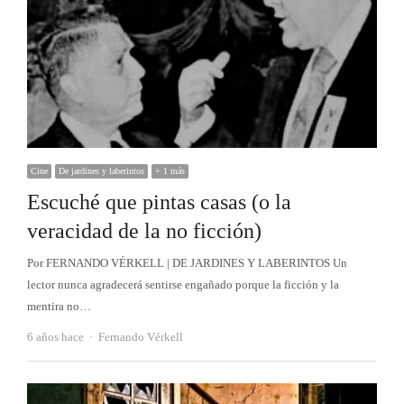
Cine
De jardines y laberintos
+ 1 más
Escuché que pintas casas (o la
veracidad de la no ficción)
Por FERNANDO VÉRKELL | DE JARDINES Y LABERINTOS Un
lector nunca agradecerá sentirse engañado porque la ficción y la
mentira no…
Autor
6 años hace
Fernando Vérkell