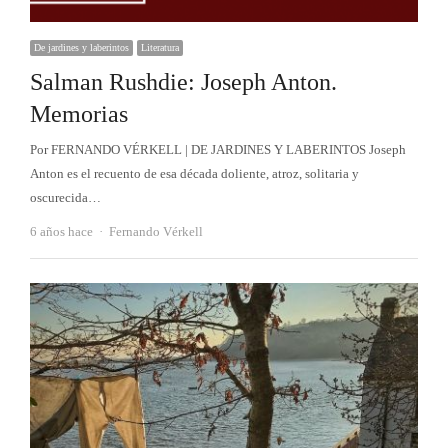
De jardines y laberintos
Literatura
Salman Rushdie: Joseph Anton.
Memorias
Por FERNANDO VÉRKELL | DE JARDINES Y LABERINTOS Joseph
Anton es el recuento de esa década doliente, atroz, solitaria y
oscurecida…
Autor
6 años hace
Fernando Vérkell