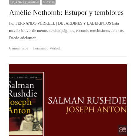
De jardines y laberintos
Literatura
Amélie Nothomb: Estupor y temblores
Por FERNANDO VÉRKELL | DE JARDINES Y LABERINTOS Esta
novela breve, de menos de cien páginas, esconde muchísimos aciertos.
Puedo adelantar…
Autor
6 años hace
Fernando Vérkell