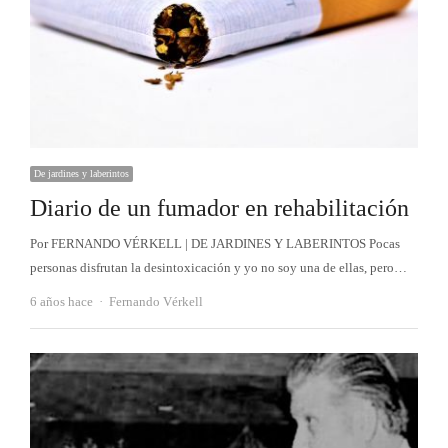
De jardines y laberintos
Diario de un fumador en rehabilitación
Por FERNANDO VÉRKELL | DE JARDINES Y LABERINTOS Pocas
personas disfrutan la desintoxicación y yo no soy una de ellas, pero…
Autor
6 años hace
Fernando Vérkell