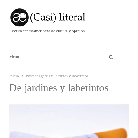
Revista centroamericana de cultura y opinión
Abrir
Menú
Menu
panel
de
Inicio
Posts tagged:
De jardines y laberintos
búsqueda
De jardines y laberintos