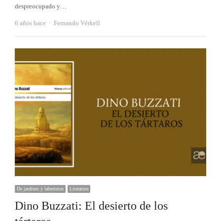
despreocupado y…
Autor
6 años hace
Fernando Vérkell
De jardines y laberintos
Literatura
Dino Buzzati: El desierto de los