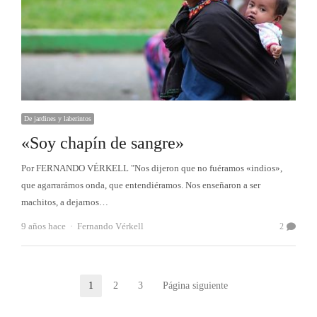
De jardines y laberintos
«Soy chapín de sangre»
Por FERNANDO VÉRKELL "Nos dijeron que no fuéramos «indios»,
que agarrarámos onda, que entendiéramos. Nos enseñaron a ser
machitos, a dejarnos…
Autor
9 años hace
Fernando Vérkell
2
Paginación
1
2
3
Página siguiente
Página
Página
Página
de