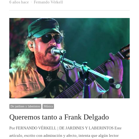
Autor
6 años hace
Fernando Vérkell
De jardines y laberintos
Música
Queremos tanto a Frank Delgado
Por FERNANDO VÉRKELL | DE JARDINES Y LABERINTOS Este
artículo, escrito con admiración y afecto, intenta que algún lector