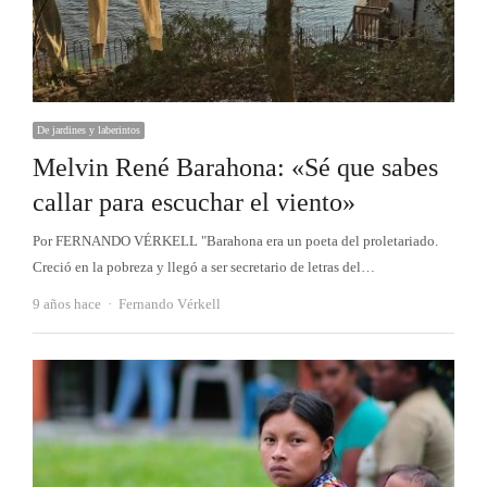
De jardines y laberintos
Melvin René Barahona: «Sé que sabes
callar para escuchar el viento»
Por FERNANDO VÉRKELL "Barahona era un poeta del proletariado.
Creció en la pobreza y llegó a ser secretario de letras del…
Autor
9 años hace
Fernando Vérkell