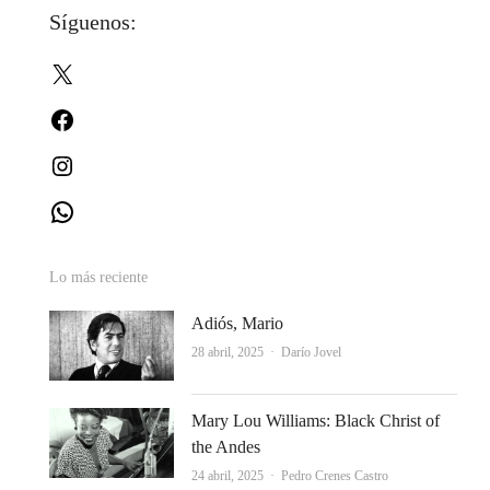
Síguenos:
entradas
X
Facebook
Instagram
WhatsApp
Lo más reciente
Adiós, Mario
Autor
28 abril, 2025
Darío Jovel
Mary Lou Williams: Black Christ of
the Andes
Autor
24 abril, 2025
Pedro Crenes Castro