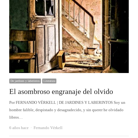
De jardines y laberintos
Literatura
El asombroso engranaje del olvido
Por FERNANDO VÉRKELL | DE JARDINES Y LABERINTOS Soy un
hombre falible, despistado y desagradecido, y sin querer he olvidado
libros…
Autor
6 años hace
Fernando Vérkell