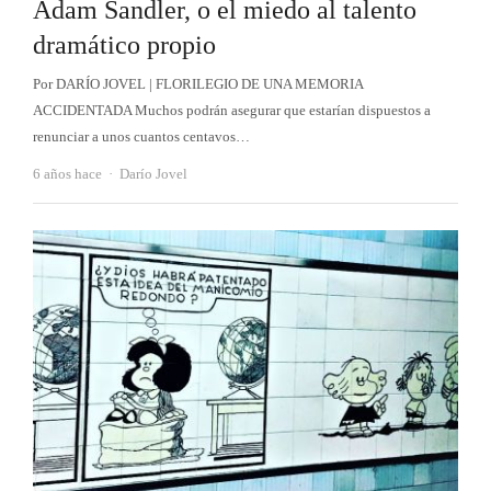
Adam Sandler, o el miedo al talento
dramático propio
Por DARÍO JOVEL | FLORILEGIO DE UNA MEMORIA
ACCIDENTADA Muchos podrán asegurar que estarían dispuestos a
renunciar a unos cuantos centavos…
Autor
6 años hace
Darío Jovel