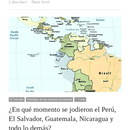
Autor
2 años hace
Darío Jovel
El Salvador
Florilegio de una memoria accidentada
+ 2 más
¿En qué momento se jodieron el Perú,
El Salvador, Guatemala, Nicaragua y
todo lo demás?