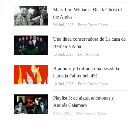
Mary Lou Williams: Black Christ of
the Andes
Autor
24 abril, 2025
Pedro Crenes Castro
Una línea conservadora de La casa de
Bernarda Alba
Autor
12 abril, 2025
Leo De Soulas
Bradbury y Truffaut: una pesadilla
llamada Fahrenheit 451
Autor
10 abril, 2025
Pedro Crenes Castro
Playlist 3: de algas, anémonas y
Andrés Calamaro
Autor
5 abril, 2025
Noe Vásquez Reyna