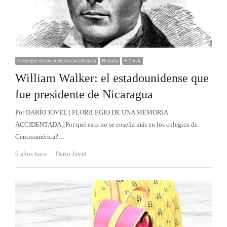
Florilegio de una memoria accidentada
Historia
+ 1 más
William Walker: el estadounidense que
fue presidente de Nicaragua
Por DARÍO JOVEL | FLORILEGIO DE UNA MEMORIA
ACCIDENTADA ¿Por qué esto no se enseña más en los colegios de
Centroamérica?…
Autor
6 años hace
Darío Jovel