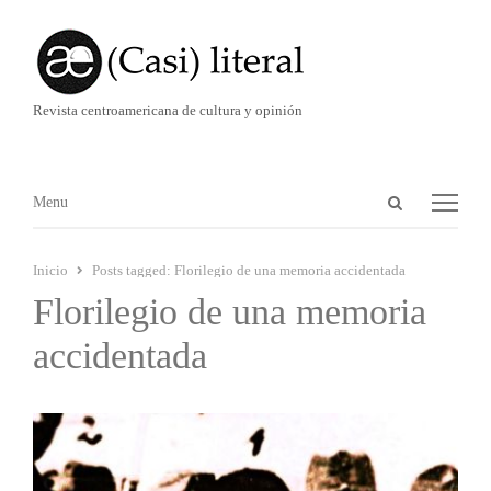
Revista centroamericana de cultura y opinión
Abrir
Menú
Menu
panel
de
Inicio
Posts tagged:
Florilegio de una memoria accidentada
búsqueda
Florilegio de una memoria
accidentada