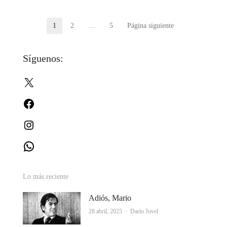
Paginación
1
2
…
5
Página siguiente
Página
Página
Página
de
Síguenos:
entradas
X
Facebook
Instagram
WhatsApp
Lo más reciente
Adiós, Mario
Autor
28 abril, 2025
Darío Jovel