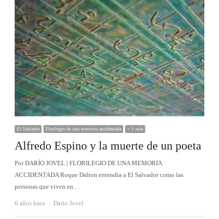
El Salvador
Florilegio de una memoria accidentada
+ 1 más
Alfredo Espino y la muerte de un poeta
Por DARÍO JOVEL | FLORILEGIO DE UNA MEMORIA
ACCIDENTADA Roque Dalton entendía a El Salvador como las
personas que viven en…
Autor
6 años hace
Darío Jovel