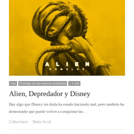
Cine
Florilegio de una memoria accidentada
+ 1 más
Alien, Depredador y Disney
Hay algo que Disney sin duda ha estado haciendo mal, pero también ha
demostrado que puede volver a conquistar las…
Autor
2 años hace
Darío Jovel