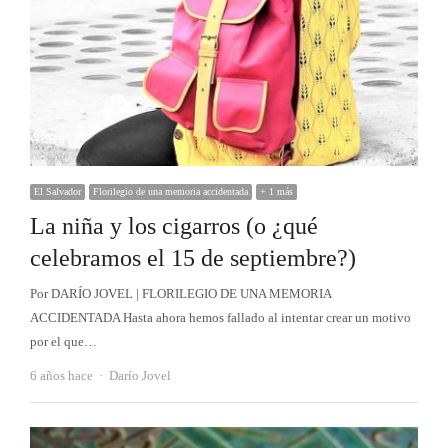
El Salvador
Florilegio de una memoria accidentada
+ 1 más
La niña y los cigarros (o ¿qué
celebramos el 15 de septiembre?)
Por DARÍO JOVEL | FLORILEGIO DE UNA MEMORIA
ACCIDENTADA Hasta ahora hemos fallado al intentar crear un motivo
por el que…
Autor
6 años hace
Darío Jovel