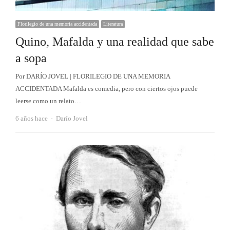
Florilegio de una memoria accidentada
Literatura
Quino, Mafalda y una realidad que sabe
a sopa
Por DARÍO JOVEL | FLORILEGIO DE UNA MEMORIA
ACCIDENTADA Mafalda es comedia, pero con ciertos ojos puede
leerse como un relato…
Autor
6 años hace
Darío Jovel