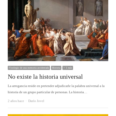
Florilegio de una memoria accidentada
Historia
+ 1 más
No existe la historia universal
La arrogancia reside en pretender adjudicarle la palabra universal a la
historia de un grupo particular de personas. La historia…
Autor
2 años hace
Darío Jovel