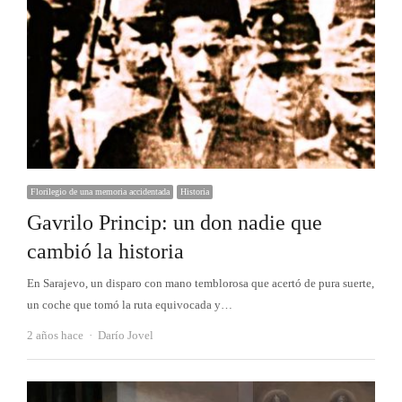
Florilegio de una memoria accidentada
Historia
Gavrilo Princip: un don nadie que
cambió la historia
En Sarajevo, un disparo con mano temblorosa que acertó de pura suerte,
un coche que tomó la ruta equivocada y…
Autor
2 años hace
Darío Jovel