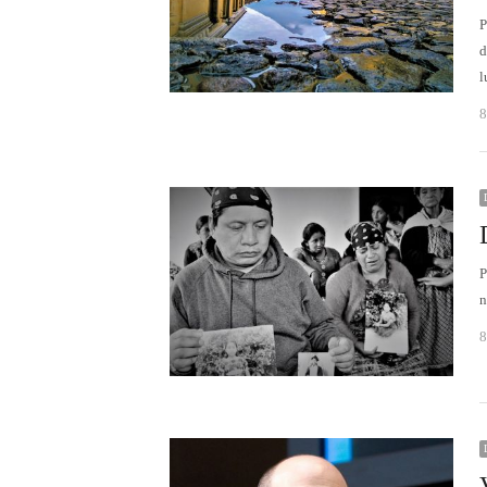
P
d
l
8
P
n
8