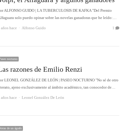
or ALFONSO GUIDO | LA TUBERCULOSIS DE KAFKA "Del Premio
lfaguara solo puedo opinar sobre las novelas ganadoras que he leído:…
Autor
 años hace
Alfonso Guido
1
Paseo nocturno
Las razones de Emilio Renzi
or LEONEL GONZÁLEZ DE LEÓN | PASEO NOCTURNO "No sé de otro
iterato, ajeno exclusivamente al ámbito académico, tan conocedor de…
Autor
 años hace
Leonel González De León
Notas de un ágrafo