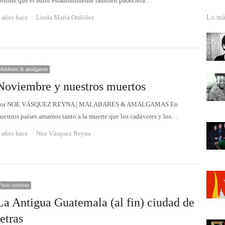
osible que el autor estadounidense también padeciera…
Autor
 años hace
Linda María Ordóñez
Lo más
Malabares & amalgamas
Noviembre y nuestros muertos
Por NOE VÁSQUEZ REYNA | MALABARES & AMALGAMAS En
uestros países amamos tanto a la muerte que los cadáveres y los…
Autor
 años hace
Noe Vásquez Reyna
Paseo nocturno
La Antigua Guatemala (al fin) ciudad de
letras