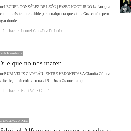
or LEONEL GONZÁLEZ DE LEÓN | PASEO NOCTURNO La Antigua:
estino turístico ineludible para cualquiera que visite Guatemala, pero
ugar donde…
Autor
 años hace
Leonel González De León
Desde la resistencia
Dile que no nos maten
or RUBÍ VÉLIZ CATALÁN | ENTRE HEDONISTAS A Claudia Gómez
adie llegó a decirle a su natal San Juan Ostuncalco que…
Autor
 años hace
Rubí Véliz Catalán
La tuberculosis de Kafka
Volpi, el Alfaguara y algunos ganadores