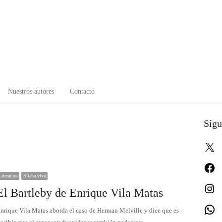
Nuestros autores
Contacto
Sígu
X
Fa
Literatura
Sílaba viva
In
El Bartleby de Enrique Vila Matas
W
nrique Vila Matas aborda el caso de Herman Melville y dice que es