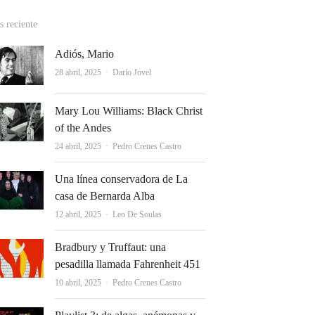
 reciente
Adiós, Mario
Autor
28 abril, 2025
Darío Jovel
Mary Lou Williams: Black Christ
of the Andes
Autor
24 abril, 2025
Pedro Crenes Castro
Una línea conservadora de La
casa de Bernarda Alba
Autor
12 abril, 2025
Leo De Soulas
Bradbury y Truffaut: una
pesadilla llamada Fahrenheit 451
Autor
10 abril, 2025
Pedro Crenes Castro