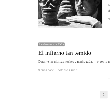
S
d
9
La tuberculosis de Kafka
El infierno tan temido
Durante las últimas noches y madrugadas —o por lo 
Autor
9 años hace
Alfonso Guido
Paginación
1
Pá
de