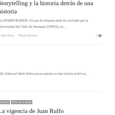
Storytelling y la historia detrás de una
historia
or MARIO RAMOS | Un par de semanas atrás fui invitado por la
niversidad del Valle de Atemajac (UNIVA), en…
Autor
 años hace
Mario Ramos
2
llé. Edmond Jabés Sobre pocos autores se han escrito archivos…
Literatura
Notas de un ágrafo
La vigencia de Juan Rulfo