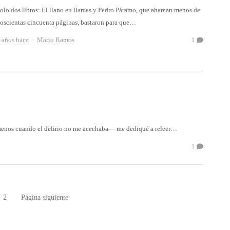
olo dos libros: El llano en llamas y Pedro Páramo, que abarcan menos de
oscientas cincuenta páginas, bastaron para que…
Autor
 años hace
Mario Ramos
1
menos cuando el delirio no me acechaba— me dediqué a releer…
1
2
Página siguiente
gina
Página