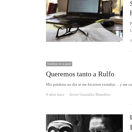
P
U
9
Sombras en la pared
Queremos tanto a Rulfo
Mis palabras un día se me hicieron extrañas… y me ca
Autor
9 años hace
Javier González Blandino