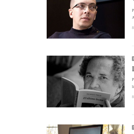
P
A
8
P
l
8