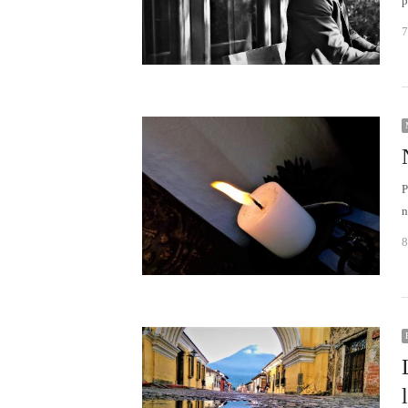
p
7
n
8