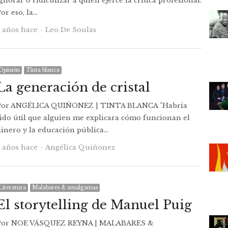
gnorar o ridiculizar a quien ejerce la crítica profesional.
or eso, la…
Autor
4 años hace
Leo De Soulas
Opinión
Tinta blanca
La generación de cristal
Por ANGÉLICA QUIÑONEZ | TINTA BLANCA "Habría
sido útil que alguien me explicara cómo funcionan el
dinero y la educación pública…
Autor
5 años hace
Angélica Quiñonez
Literatura
Malabares & amalgamas
El storytelling de Manuel Puig
Por NOE VÁSQUEZ REYNA | MALABARES &