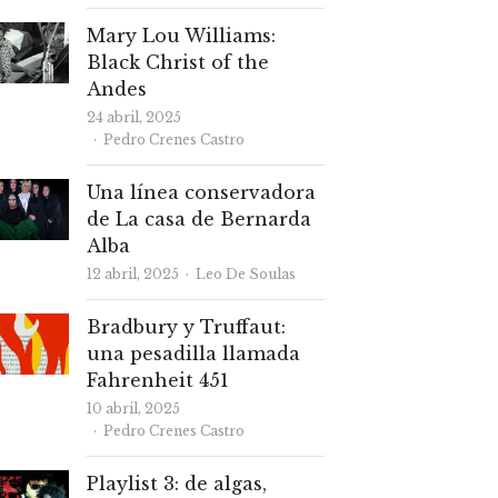
Mary Lou Williams:
Black Christ of the
Andes
24 abril, 2025
Autor
Pedro Crenes Castro
Una línea conservadora
de La casa de Bernarda
Alba
Autor
12 abril, 2025
Leo De Soulas
Bradbury y Truffaut:
una pesadilla llamada
Fahrenheit 451
10 abril, 2025
Autor
Pedro Crenes Castro
Playlist 3: de algas,