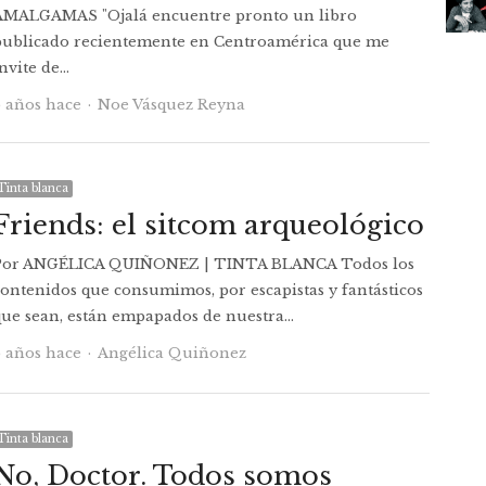
AMALGAMAS "Ojalá encuentre pronto un libro
publicado recientemente en Centroamérica que me
nvite de…
Autor
6 años hace
Noe Vásquez Reyna
Tinta blanca
Friends: el sitcom arqueológico
Por ANGÉLICA QUIÑONEZ | TINTA BLANCA Todos los
contenidos que consumimos, por escapistas y fantásticos
que sean, están empapados de nuestra…
Autor
6 años hace
Angélica Quiñonez
Tinta blanca
No, Doctor. Todos somos