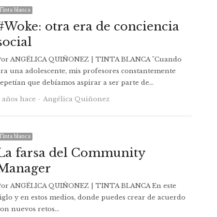
Tinta blanca
#Woke: otra era de conciencia
social
Por ANGÉLICA QUIÑONEZ | TINTA BLANCA "Cuando
era una adolescente, mis profesores constantemente
repetían que debíamos aspirar a ser parte de…
Autor
7 años hace
Angélica Quiñonez
Tinta blanca
La farsa del Community
Manager
Por ANGÉLICA QUIÑONEZ | TINTA BLANCA En este
siglo y en estos medios, donde puedes crear de acuerdo
con nuevos retos…