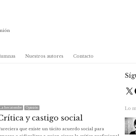
inión
lumnas
Nuestros autores
Contacto
Síg
X
La hecatombe
Opinión
Lo m
Crítica y castigo social
areciera que existe un tácito acuerdo social para