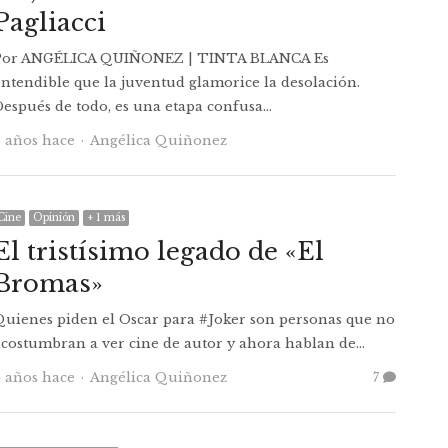
Pagliacci
Por ANGÉLICA QUIÑONEZ | TINTA BLANCA Es
entendible que la juventud glamorice la desolación.
Después de todo, es una etapa confusa…
Autor
6 años hace
Angélica Quiñonez
Cine
Opinión
+ 1 más
El tristísimo legado de «El
Bromas»
Quienes piden el Oscar para #Joker son personas que no
acostumbran a ver cine de autor y ahora hablan de…
Autor
6 años hace
Angélica Quiñonez
7