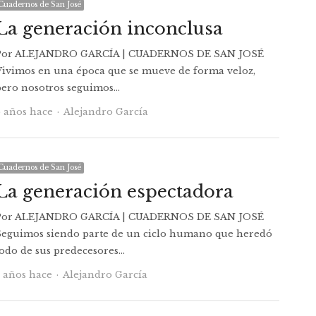
Cuadernos de San José
La generación inconclusa
Por ALEJANDRO GARCÍA | CUADERNOS DE SAN JOSÉ
Vivimos en una época que se mueve de forma veloz,
pero nosotros seguimos…
Autor
6 años hace
Alejandro García
Cuadernos de San José
La generación espectadora
Por ALEJANDRO GARCÍA | CUADERNOS DE SAN JOSÉ
Seguimos siendo parte de un ciclo humano que heredó
todo de sus predecesores…
Autor
7 años hace
Alejandro García