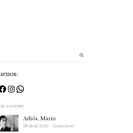
Abrir
panel
de
uenos:
búsqueda
Facebook
Instagram
WhatsApp
ás reciente
Adiós, Mario
Autor
28 abril, 2025
Darío Jovel