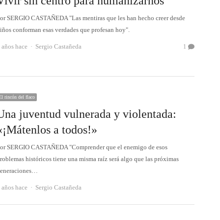
Vivir sin centro para humanizarnos
or SERGIO CASTAÑEDA "Las mentiras que les han hecho creer desde
iños conforman esas verdades que profesan hoy".
Autor
 años hace
Sergio Castañeda
1
El rincón del flaco
Una juventud vulnerada y violentada:
«¡Mátenlos a todos!»
or SERGIO CASTAÑEDA "Comprender que el enemigo de esos
roblemas históricos tiene una misma raíz será algo que las próximas
eneraciones…
Autor
 años hace
Sergio Castañeda