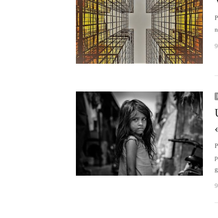
P
n
9
P
p
g
9