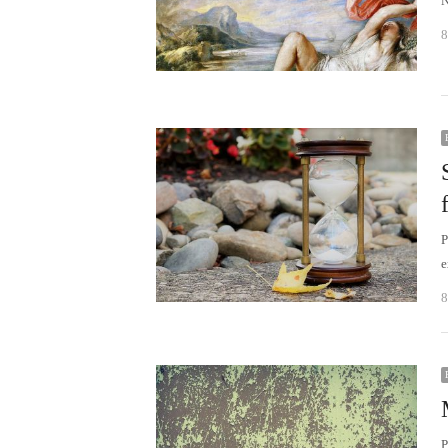
N
8
P
e
8
P