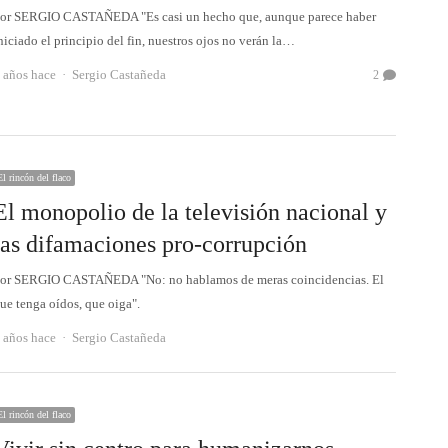
or SERGIO CASTAÑEDA "Es casi un hecho que, aunque parece haber
niciado el principio del fin, nuestros ojos no verán la…
Autor
 años hace
Sergio Castañeda
2
El rincón del flaco
El monopolio de la televisión nacional y
las difamaciones pro-corrupción
or SERGIO CASTAÑEDA "No: no hablamos de meras coincidencias. El
ue tenga oídos, que oiga".
Autor
 años hace
Sergio Castañeda
El rincón del flaco