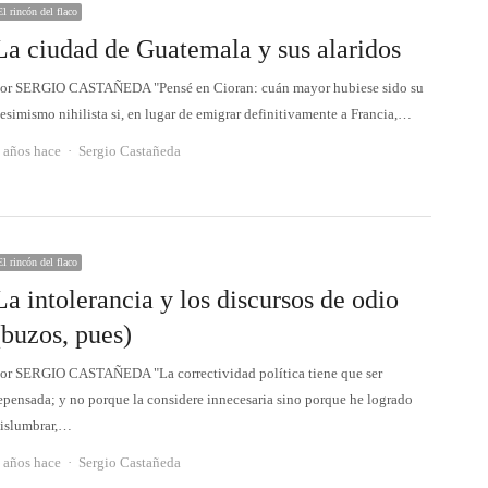
El rincón del flaco
La ciudad de Guatemala y sus alaridos
or SERGIO CASTAÑEDA "Pensé en Cioran: cuán mayor hubiese sido su
esimismo nihilista si, en lugar de emigrar definitivamente a Francia,…
Autor
 años hace
Sergio Castañeda
El rincón del flaco
La intolerancia y los discursos de odio
(buzos, pues)
or SERGIO CASTAÑEDA "La correctividad política tiene que ser
epensada; y no porque la considere innecesaria sino porque he logrado
islumbrar,…
Autor
 años hace
Sergio Castañeda