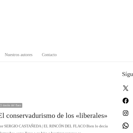
Nuestros autores
Contacto
Sígu
X
Fa
El rincón del flaco
In
El conservadurismo de los «liberales»
W
or SERGIO CASTAÑEDA | EL RINCÓN DEL FLACO Bien lo decía