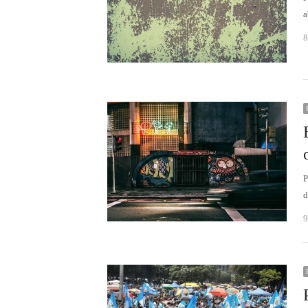
a
8
P
d
9