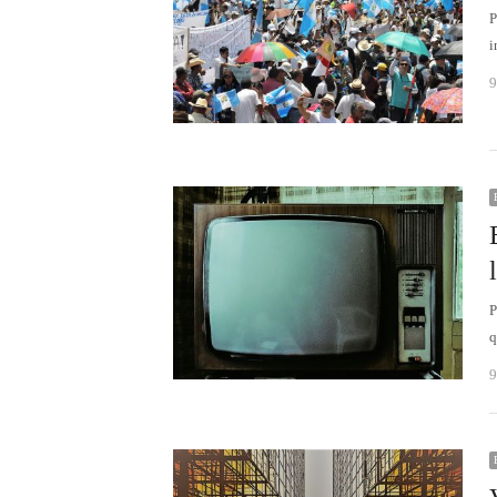
P
i
9
P
q
9