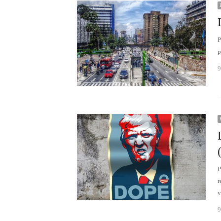
P
p
9
P
r
v
9