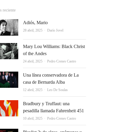
 reciente
Adiós, Mario
Autor
28 abril, 2025
Darío Jovel
Mary Lou Williams: Black Christ
of the Andes
Autor
24 abril, 2025
Pedro Crenes Castro
Una línea conservadora de La
casa de Bernarda Alba
Autor
12 abril, 2025
Leo De Soulas
Bradbury y Truffaut: una
pesadilla llamada Fahrenheit 451
Autor
10 abril, 2025
Pedro Crenes Castro