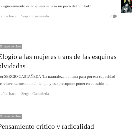
burguesamiento es no querer salir ni un poco del confort".
Autor
 años hace
Sergio Castañeda
2
El rincón del flaco
Elogio a las mujeres trans de las esquinas
olvidadas
or SERGIO CASTAÑEDA "La naturaleza humana pasa por esa capacidad
e reinventarnos todo el tiempo y eso presupone poner en cuestión…
Autor
 años hace
Sergio Castañeda
El rincón del flaco
Pensamiento crítico y radicalidad