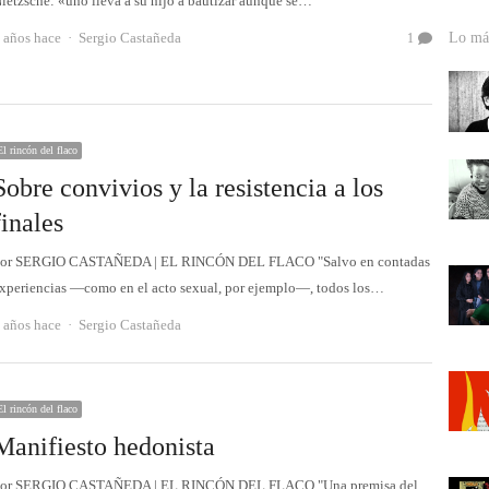
ietzsche: «uno lleva a su hijo a bautizar aunque se…
Autor
 años hace
Sergio Castañeda
Lo más
1
El rincón del flaco
Sobre convivios y la resistencia a los
finales
or SERGIO CASTAÑEDA | EL RINCÓN DEL FLACO "Salvo en contadas
xperiencias ―como en el acto sexual, por ejemplo―, todos los…
Autor
 años hace
Sergio Castañeda
El rincón del flaco
Manifiesto hedonista
or SERGIO CASTAÑEDA | EL RINCÓN DEL FLACO "Una premisa del