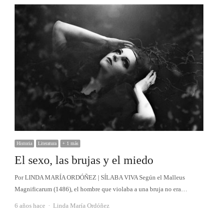
Historia
Literatura
+ 1 más
El sexo, las brujas y el miedo
Por LINDA MARÍA ORDÓÑEZ | SÍLABA VIVA Según el Malleus
Magnificarum (1486), el hombre que violaba a una bruja no era…
Autor
6 años hace
Linda María Ordóñez