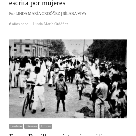
escrita por mujeres
Por LINDA MARÍA ORDÓÑEZ | SÍLABA VIVA
Autor
6 años hace
Linda María Ordóñez
Honduras
Literatura
+ 1 más