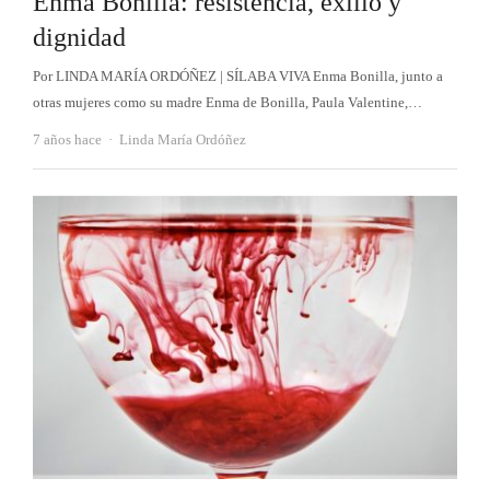
Enma Bonilla: resistencia, exilio y
dignidad
Por LINDA MARÍA ORDÓÑEZ | SÍLABA VIVA Enma Bonilla, junto a
otras mujeres como su madre Enma de Bonilla, Paula Valentine,…
Autor
7 años hace
Linda María Ordóñez