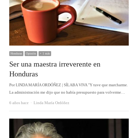
Honduras
Opinión
+ 1 más
Ser una maestra irreverente en
Honduras
Por LINDA MARÍA ORDÓÑEZ | SÍLABA VIVA "Y tuve que marcharme.
La administración me dijo que no había presupuesto para volverme…
Autor
6 años hace
Linda María Ordóñez