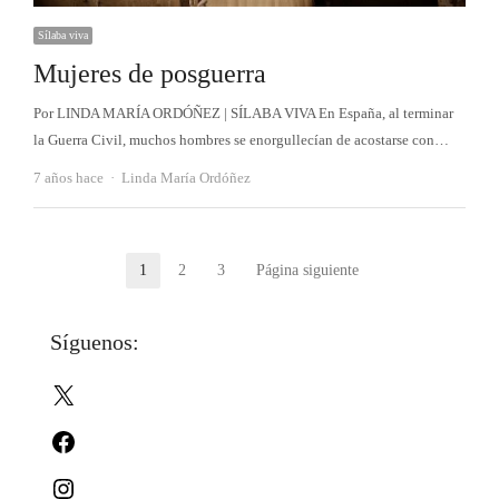
Sílaba viva
Mujeres de posguerra
Por LINDA MARÍA ORDÓÑEZ | SÍLABA VIVA En España, al terminar
la Guerra Civil, muchos hombres se enorgullecían de acostarse con…
Autor
7 años hace
Linda María Ordóñez
Paginación
1
2
3
Página siguiente
Página
Página
Página
de
Síguenos:
entradas
X
Facebook
Instagram