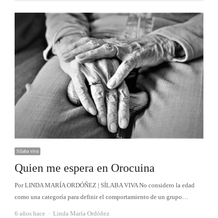
Sílaba viva
Quien me espera en Orocuina
Por LINDA MARÍA ORDÓÑEZ | SÍLABA VIVA No considero la edad
como una categoría para definir el comportamiento de un grupo…
Autor
6 años hace
Linda María Ordóñez