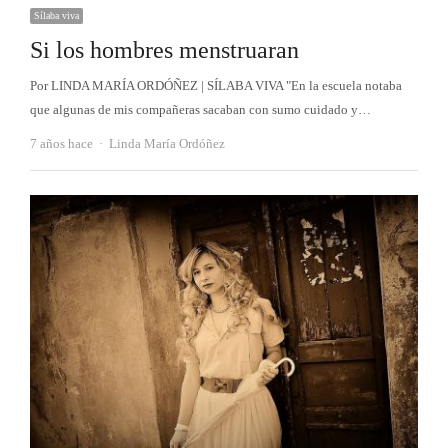
Sílaba viva
Si los hombres menstruaran
Por LINDA MARÍA ORDÓÑEZ | SÍLABA VIVA "En la escuela notaba
que algunas de mis compañeras sacaban con sumo cuidado y…
Autor
7 años hace
Linda María Ordóñez