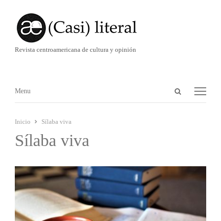
Revista centroamericana de cultura y opinión
Abrir
Menú
Menu
panel
de
Inicio
Sílaba viva
búsqueda
Sílaba viva