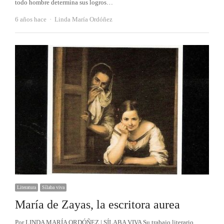
todo hombre determina sus logros…
Autor
6 años hace
Linda María Ordóñez
Literatura
Sílaba viva
María de Zayas, la escritora aurea
Por LINDA MARÍA ORDÓÑEZ | SÍLABA VIVA Su trabajo literario