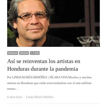
Honduras
Opinión
+ 1 más
Así se reinventan los artistas en
Honduras durante la pandemia
Por LINDA MARÍA ORDÓÑEZ | SÍLABA VIVA Muchos y muchas
artistas en Honduras que están reinventándose son el más sublime
retrato…
Autor
6 años hace
Linda María Ordóñez