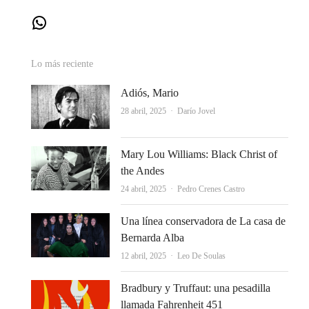
WhatsApp
Lo más reciente
Adiós, Mario
Autor
28 abril, 2025
Darío Jovel
Mary Lou Williams: Black Christ of
the Andes
Autor
24 abril, 2025
Pedro Crenes Castro
Una línea conservadora de La casa de
Bernarda Alba
Autor
12 abril, 2025
Leo De Soulas
Bradbury y Truffaut: una pesadilla
llamada Fahrenheit 451