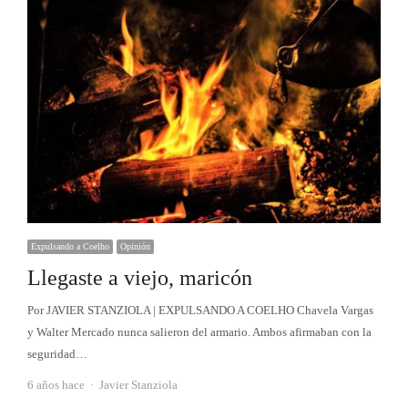
Expulsando a Coelho
Opinión
Llegaste a viejo, maricón
Por JAVIER STANZIOLA | EXPULSANDO A COELHO Chavela Vargas
y Walter Mercado nunca salieron del armario. Ambos afirmaban con la
seguridad…
Autor
6 años hace
Javier Stanziola