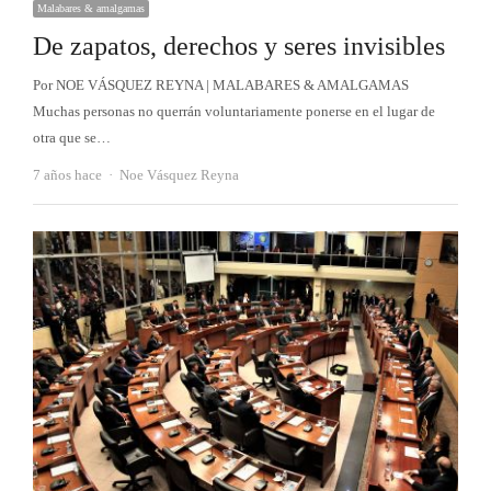
Malabares & amalgamas
De zapatos, derechos y seres invisibles
Por NOE VÁSQUEZ REYNA | MALABARES & AMALGAMAS
Muchas personas no querrán voluntariamente ponerse en el lugar de
otra que se…
Autor
7 años hace
Noe Vásquez Reyna