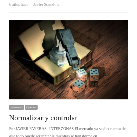
Autor
6 años hace
Javier Stanziola
Interzonas
Opinión
Normalizar y controlar
Por JAVIER PAYERAS | INTERZONAS El mercado ya se dio cuenta de
que todo puede ser rentable mientras se transforme en…