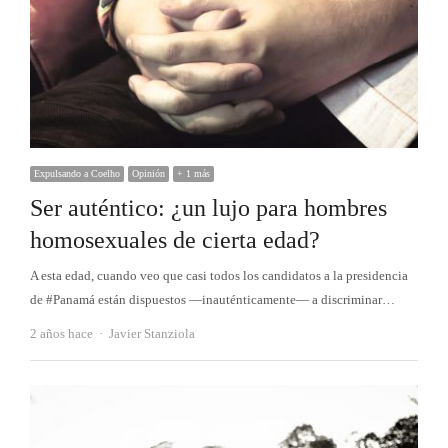
Expulsando a Coelho
Opinión
+ 1 más
Ser auténtico: ¿un lujo para hombres
homosexuales de cierta edad?
A esta edad, cuando veo que casi todos los candidatos a la presidencia
de #Panamá están dispuestos —inauténticamente— a discriminar…
Autor
2 años hace
Javier Stanziola