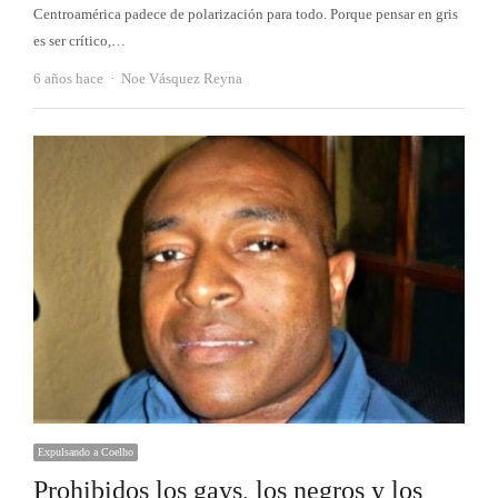
Centroamérica padece de polarización para todo. Porque pensar en gris
es ser crítico,…
Autor
6 años hace
Noe Vásquez Reyna
Expulsando a Coelho
Prohibidos los gays, los negros y los