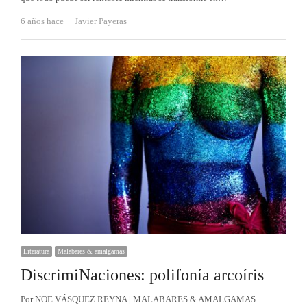
Autor
6 años hace
Javier Payeras
Literatura
Malabares & amalgamas
DiscrimiNaciones: polifonía arcoíris
Por NOE VÁSQUEZ REYNA | MALABARES & AMALGAMAS