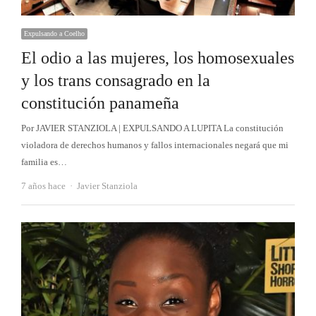
Expulsando a Coelho
El odio a las mujeres, los homosexuales
y los trans consagrado en la
constitución panameña
Por JAVIER STANZIOLA | EXPULSANDO A LUPITA La constitución
violadora de derechos humanos y fallos internacionales negará que mi
familia es…
Autor
7 años hace
Javier Stanziola