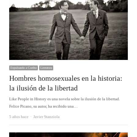
Expulsando a Coelho
Literatura
Hombres homosexuales en la historia:
la ilusión de la libertad
Like People in History es una novela sobre la ilusión de la libertad.
Felice Picano, su autor, ha recibido una…
Autor
5 años hace
Javier Stanziola