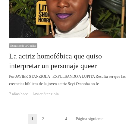
Expulsando a Coelho
La actriz homofóbica que quiso
interpretar un personaje queer
Por JAVIER STANZIOLA | EXPULSANDO A LUPITA Resulta ser que las
creencias bíblicas de la joven actriz Seyi Omooba no le…
Autor
7 años hace
Javier Stanziola
Paginación
1
2
…
4
Página siguiente
Página
Página
Página
de