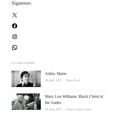
Síguenos:
entradas
X
Facebook
Instagram
WhatsApp
Lo más reciente
Adiós, Mario
Autor
28 abril, 2025
Darío Jovel
Mary Lou Williams: Black Christ of
the Andes
Autor
24 abril, 2025
Pedro Crenes Castro