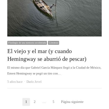
Florilegio de una memoria accidentada
Literatura
El viejo y el mar (y cuando
Hemingway se aburrió de pescar)
El mismo día que Gabriel García Márquez llegó a la Ciudad de México,
Ernest Hemingway se pegó un tiro con…
Autor
5 años hace
Darío Jovel
Paginación
1
2
…
5
Página siguiente
Página
Página
Página