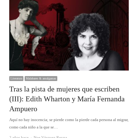
Literatura
Malabares & amalgamas
Tras la pista de mujeres que escriben
(III): Edith Wharton y María Fernanda
Ampuero
Aquí no hay inocencia; se pierde como la pierde cada persona al migrar,
como cada niño a la que se…
Autor
2 años hace
Noe Vásquez Reyna