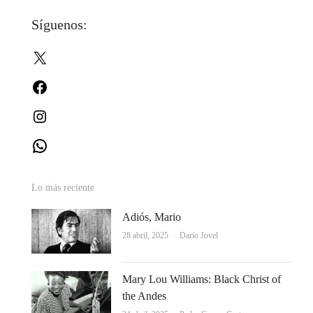
de
Síguenos:
entradas
X
Facebook
Instagram
WhatsApp
Lo más reciente
Adiós, Mario
Autor
28 abril, 2025
Darío Jovel
Mary Lou Williams: Black Christ of
the Andes