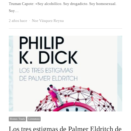
Truman Capote: «Soy alcohólico. Soy drogadicto. Soy homosexual.
Soy…
Autor
2 años hace
Noe Vásquez Reyna
Bonus Track
Literatura
Los tres estigmas de Palmer Eldritch de