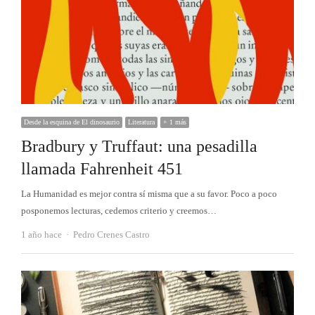
Desde la esquina de El dinosaurio
Literatura
+ 1 más
Bradbury y Truffaut: una pesadilla
llamada Fahrenheit 451
La Humanidad es mejor contra sí misma que a su favor. Poco a poco
posponemos lecturas, cedemos criterio y creemos…
Autor
1 año hace
Pedro Crenes Castro