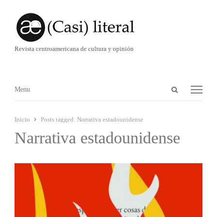
Revista centroamericana de cultura y opinión
Abrir
Menú
Menu
panel
de
Inicio
Posts tagged:
Narrativa estadounidense
búsqueda
Narrativa estadounidense