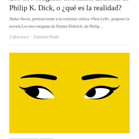
Philip K. Dick, o ¿qué es la realidad?
Darko Suvin, perteneciente a la corriente crítica «New Left», propone la
novela Los tres estigmas de Palmer Eldritch; de Philip…
Autor
2 años hace
Estuardo Prado