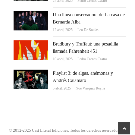
Autor
24 abril, 2025
Pedro Crenes Castro
Una línea conservadora de La casa de
Bernarda Alba
Autor
12 abril, 2025
Leo De Soulas
Bradbury y Truffaut: una pesadilla
llamada Fahrenheit 451
Autor
10 abril, 2025
Pedro Crenes Castro
Playlist 3: de algas, anémonas y
Andrés Calamaro
Autor
5 abril, 2025
Noe Vásquez Reyna
despl
© 2012-2025 Casi Literal Ediciones. Todos los derechos reservados.
a