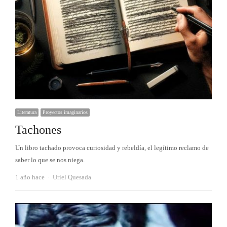
Literatura
Proyectos imaginarios
Tachones
Un libro tachado provoca curiosidad y rebeldía, el legítimo reclamo de
saber lo que se nos niega.
Autor
1 año hace
Uriel Quesada