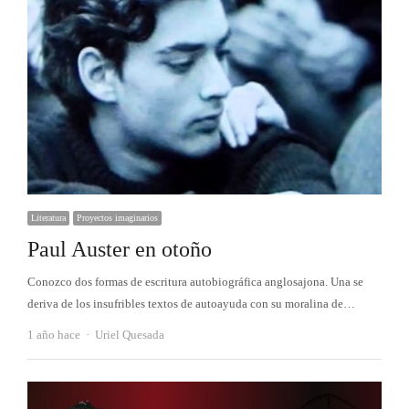
Literatura
Proyectos imaginarios
Paul Auster en otoño
Conozco dos formas de escritura autobiográfica anglosajona. Una se
deriva de los insufribles textos de autoayuda con su moralina de…
Autor
1 año hace
Uriel Quesada