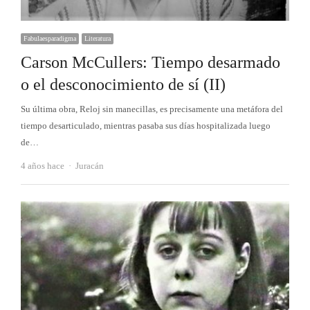
Fabulaesparadigma
Literatura
Carson McCullers: Tiempo desarmado
o el desconocimiento de sí (II)
Su última obra, Reloj sin manecillas, es precisamente una metáfora del
tiempo desarticulado, mientras pasaba sus días hospitalizada luego
de…
Autor
4 años hace
Juracán