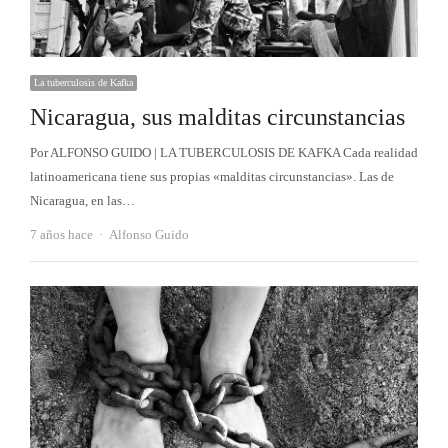
La tuberculosis de Kafka
Nicaragua, sus malditas circunstancias
Por ALFONSO GUIDO | LA TUBERCULOSIS DE KAFKA Cada realidad
latinoamericana tiene sus propias «malditas circunstancias». Las de
Nicaragua, en las…
Autor
7 años hace
Alfonso Guido