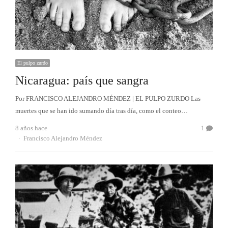
El pulpo zurdo
Nicaragua: país que sangra
Por FRANCISCO ALEJANDRO MÉNDEZ | EL PULPO ZURDO Las
muertes que se han ido sumando día tras día, como el conteo…
8 años hace
1
Autor
Francisco Alejandro Méndez