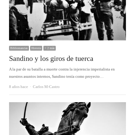
Bibliomancias
Historia
+ 2 más
Sandino y los giros de tuerca
A la par de su batalla a muerte contra la injerencia imperialista en
nuestros asuntos internos, Sandino tenía como proyecto…
Autor
8 años hace
Carlos M-Castro