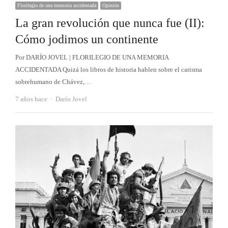
Florilegio de una memoria accidentada
Opinión
La gran revolución que nunca fue (II):
Cómo jodimos un continente
Por DARÍO JOVEL | FLORILEGIO DE UNA MEMORIA
ACCIDENTADA Quizá los libros de historia hablen sobre el carisma
sobrehumano de Chávez,…
Autor
7 años hace
Darío Jovel