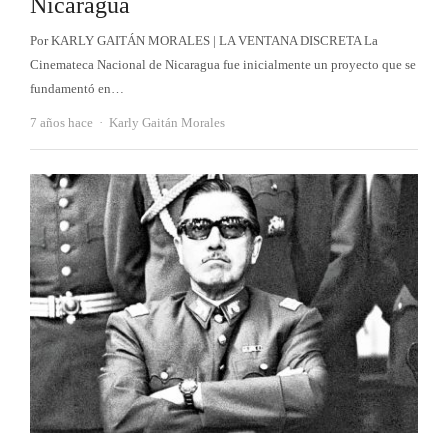
Nicaragua
Por KARLY GAITÁN MORALES | LA VENTANA DISCRETA La
Cinemateca Nacional de Nicaragua fue inicialmente un proyecto que se
fundamentó en…
Autor
7 años hace
Karly Gaitán Morales