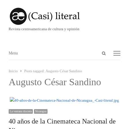
Revista centroamericana de cultura y opinión
Abrir
Menú
Menu
panel
de
Inicio
Posts tagged:
Augusto César Sandino
búsqueda
Augusto César Sandino
La ventana discreta
Nicaragua
40 años de la Cinemateca Nacional de