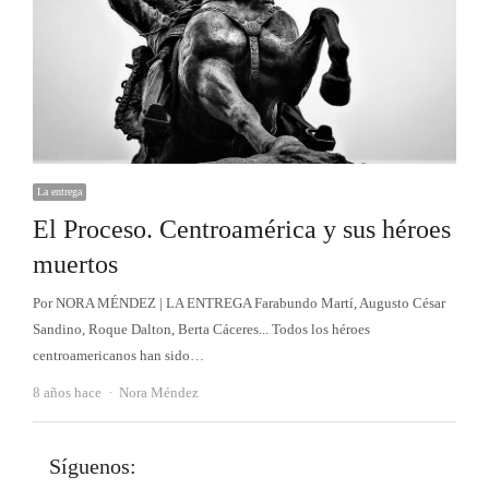
La entrega
El Proceso. Centroamérica y sus héroes
muertos
Por NORA MÉNDEZ | LA ENTREGA Farabundo Martí, Augusto César
Sandino, Roque Dalton, Berta Cáceres... Todos los héroes
centroamericanos han sido…
Autor
8 años hace
Nora Méndez
Síguenos: