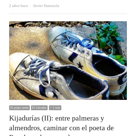
Autor
2 años hace
Javier Stanziola
El pulpo zurdo
El Salvador
+ 1 más
Kijadurías (II): entre palmeras y
almendros, caminar con el poeta de