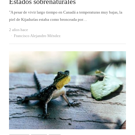
Estados sobrenaturales
"A pesar de vivir largo tiempo en Canadá a temperaturas muy bajas, la
piel de Kijadurías estaba como bronceada por…
2 años hace
Autor
Francisco Alejandro Méndez