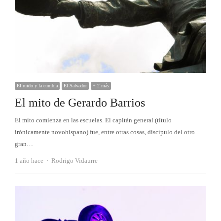
El ruido y la cumbia
El Salvador
+ 2 más
El mito de Gerardo Barrios
El mito comienza en las escuelas. El capitán general (título
irónicamente novohispano) fue, entre otras cosas, discípulo del otro
gran…
Autor
1 año hace
Rodrigo Vidaurre