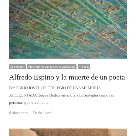
El Salvador
Florilegio de una memoria accidentada
+ 1 más
Alfredo Espino y la muerte de un poeta
Por DARÍO JOVEL | FLORILEGIO DE UNA MEMORIA
ACCIDENTADA Roque Dalton entendía a El Salvador como las
personas que viven en…
Autor
6 años hace
Darío Jovel