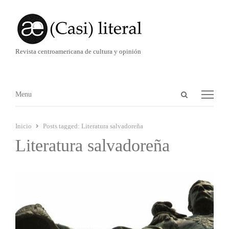
Revista centroamericana de cultura y opinión
Abrir
Menú
Menu
panel
de
Inicio
Posts tagged:
Literatura salvadoreña
búsqueda
Literatura salvadoreña