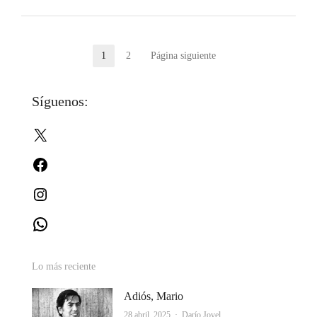
Paginación
1
2
Página siguiente
Página
Página
de
Síguenos:
entradas
X
Facebook
Instagram
WhatsApp
Lo más reciente
Adiós, Mario
Autor
28 abril, 2025
Darío Jovel