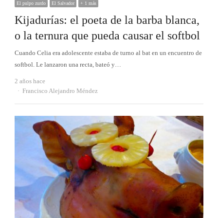
El pulpo zurdo
El Salvador
+ 1 más
Kijadurías: el poeta de la barba blanca,
o la ternura que pueda causar el softbol
Cuando Celia era adolescente estaba de turno al bat en un encuentro de
softbol. Le lanzaron una recta, bateó y…
2 años hace
Autor
Francisco Alejandro Méndez