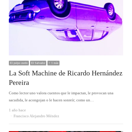
El pulpo zurdo
El Salvador
+ 1 más
La Soft Machine de Ricardo Hernández
Pereira
Como lector uno valora cuentos que le impactan, le provocan una
sacudida, le acongojan o le hacen sonreír; como un…
1 año hace
Autor
Francisco Alejandro Méndez