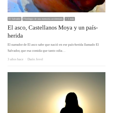
El Salvador
Florilegio de una memoria accidentada
+ 1 más
El asco, Castellanos Moya y un país-
herida
El narrador de El asco sabe que nació en ese país-herida llamado El
Salvador, que esa comida que tanto odia…
Autor
3 años hace
Darío Jovel