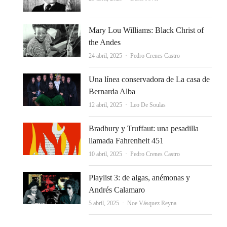
Mary Lou Williams: Black Christ of
the Andes
Autor
24 abril, 2025
Pedro Crenes Castro
Una línea conservadora de La casa de
Bernarda Alba
Autor
12 abril, 2025
Leo De Soulas
Bradbury y Truffaut: una pesadilla
llamada Fahrenheit 451
Autor
10 abril, 2025
Pedro Crenes Castro
Playlist 3: de algas, anémonas y
Andrés Calamaro
Autor
5 abril, 2025
Noe Vásquez Reyna