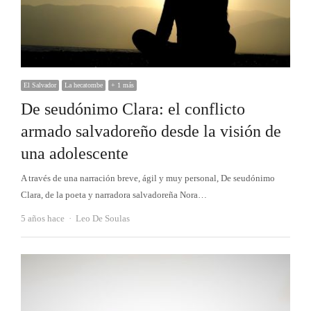
El Salvador
La hecatombe
+ 1 más
De seudónimo Clara: el conflicto
armado salvadoreño desde la visión de
una adolescente
A través de una narración breve, ágil y muy personal, De seudónimo
Clara, de la poeta y narradora salvadoreña Nora…
Autor
5 años hace
Leo De Soulas