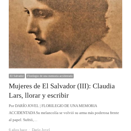
El Salvador
Florilegio de una memoria accidentada
Mujeres de El Salvador (III): Claudia
Lars, llorar y escribir
Por DARÍO JOVEL | FLORILEGIO DE UNA MEMORIA
ACCIDENTADA Su melancolía se volvió su arma más poderosa frente
al papel. Sufrió,…
Autor
6 años hace
Darío Jovel