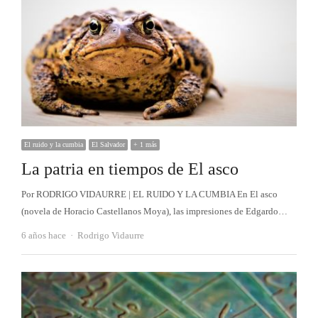
El ruido y la cumbia
El Salvador
+ 1 más
La patria en tiempos de El asco
Por RODRIGO VIDAURRE | EL RUIDO Y LA CUMBIA En El asco
(novela de Horacio Castellanos Moya), las impresiones de Edgardo…
Autor
6 años hace
Rodrigo Vidaurre