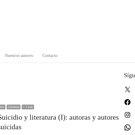
Nuestros autores
Contacto
Sígu
X
Fa
Arte
Literatura
+ 1 más
In
Suicidio y literatura (I): autoras y autores
suicidas
W