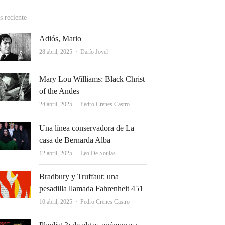
 reciente
Adiós, Mario
Autor
28 abril, 2025
Darío Jovel
Mary Lou Williams: Black Christ
of the Andes
Autor
24 abril, 2025
Pedro Crenes Castro
Una línea conservadora de La
casa de Bernarda Alba
Autor
12 abril, 2025
Leo De Soulas
Bradbury y Truffaut: una
pesadilla llamada Fahrenheit 451
Autor
10 abril, 2025
Pedro Crenes Castro