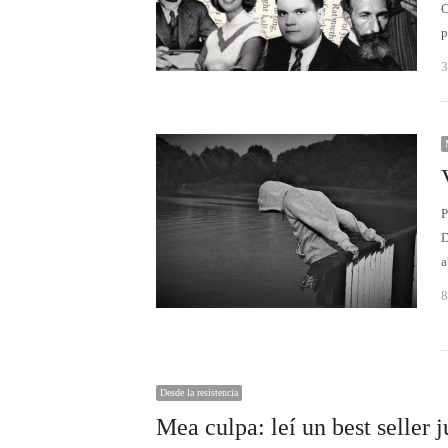
C
p
3
D
a
8
Desde la resistencia
Mea culpa: leí un best seller j