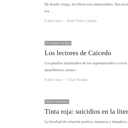
De donde vengo, los libros son inmaculados. Sus escri
los…
Autor
9 años hace
Rubí Véliz Catalán
Ni un gramo de épica
Los lectores de Caicedo
Los pasillos iluminados de los supermercados a veces
amarillentos, tenues…
Autor
9 años hace
César Yumán
Desde la resistencia
Tinta roja: suicidios en la lite
La facultad de creación poética, narrativa y dramáti