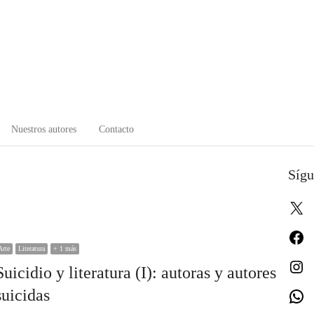
Nuestros autores
Contacto
Sígu
X
Fa
Arte
Literatura
+ 1 más
In
Suicidio y literatura (I): autoras y autores
suicidas
W