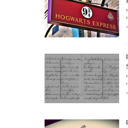
P
p
8
P
e
8