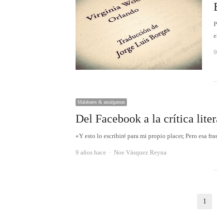
P
e
9
Malabares & amalgamas
Del Facebook a la crítica liter
«Y esto lo escribiré para mi propio placer, Pero esa f
Autor
9 años hace
Noe Vásquez Reyna
Paginación
1
Pá