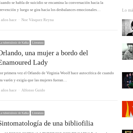
uando se habla de suicidio se encamina la conversación hacia la
revención y luego se gira hacia los desbalances emocionales…
Lo más
Autor
 años hace
Noe Vásquez Reyna
La tuberculosis de Kafka
Literatura
Orlando, una mujer a bordo del
Enamoured Lady
or primera vez el Orlando de Virginia Woolf hace autocrítica de cuando
ra varón y exigía que las mujeres fueran…
Autor
 años hace
Alfonso Guido
La tuberculosis de Kafka
Literatura
Sintomatología de una bibliofilia