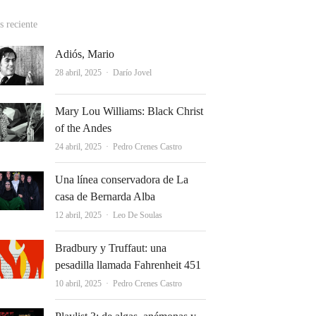
 reciente
Adiós, Mario
Autor
28 abril, 2025
Darío Jovel
Mary Lou Williams: Black Christ
of the Andes
Autor
24 abril, 2025
Pedro Crenes Castro
Una línea conservadora de La
casa de Bernarda Alba
Autor
12 abril, 2025
Leo De Soulas
Bradbury y Truffaut: una
pesadilla llamada Fahrenheit 451
Autor
10 abril, 2025
Pedro Crenes Castro