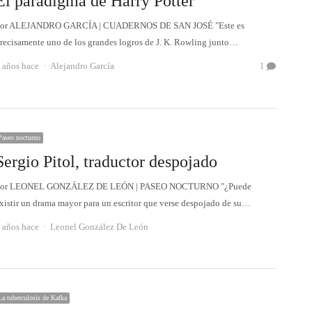
El paradigma de Harry Potter
or ALEJANDRO GARCÍA | CUADERNOS DE SAN JOSÉ "Este es
recisamente uno de los grandes logros de J. K. Rowling junto…
Autor
 años hace
Alejandro García
1
Paseo nocturno
Sergio Pitol, traductor despojado
or LEONEL GONZÁLEZ DE LEÓN | PASEO NOCTURNO "¿Puede
xistir un drama mayor para un escritor que verse despojado de su…
Autor
 años hace
Leonel González De León
La tuberculosis de Kafka