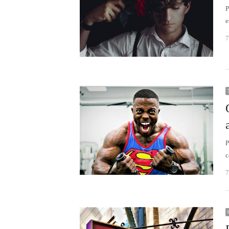
e
7
P
c
7