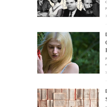
C
p
3
P
e
5