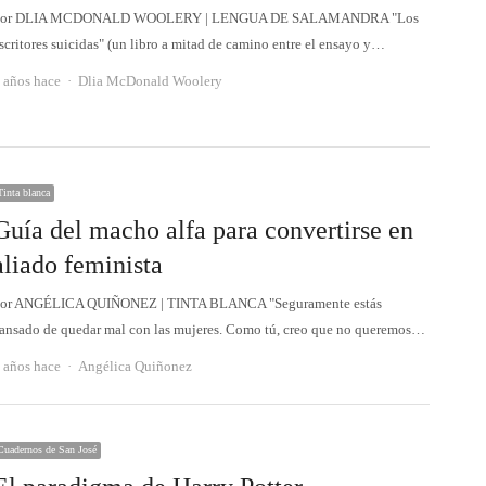
Por DLIA MCDONALD WOOLERY | LENGUA DE SALAMANDRA "Los
scritores suicidas" (un libro a mitad de camino entre el ensayo y…
Autor
 años hace
Dlia McDonald Woolery
Tinta blanca
Guía del macho alfa para convertirse en
aliado feminista
or ANGÉLICA QUIÑONEZ | TINTA BLANCA "Seguramente estás
ansado de quedar mal con las mujeres. Como tú, creo que no queremos…
Autor
 años hace
Angélica Quiñonez
Cuadernos de San José