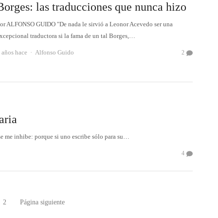
Borges: las traducciones que nunca hizo
or ALFONSO GUIDO "De nada le sirvió a Leonor Acevedo ser una
xcepcional traductora si la fama de un tal Borges,…
Autor
 años hace
Alfonso Guido
2
aria
rase me inhibe: porque si uno escribe sólo para su…
4
2
Página siguiente
gina
Página