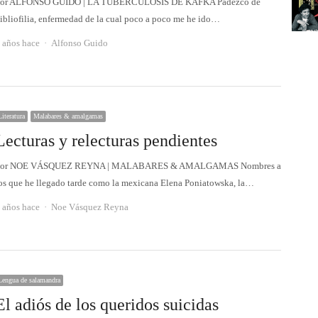
or ALFONSO GUIDO | LA TUBERCULOSIS DE KAFKA Padezco de
ibliofilia, enfermedad de la cual poco a poco me he ido…
Autor
 años hace
Alfonso Guido
Literatura
Malabares & amalgamas
Lecturas y relecturas pendientes
Por NOE VÁSQUEZ REYNA | MALABARES & AMALGAMAS Nombres a
os que he llegado tarde como la mexicana Elena Poniatowska, la…
Autor
 años hace
Noe Vásquez Reyna
Lengua de salamandra
El adiós de los queridos suicidas