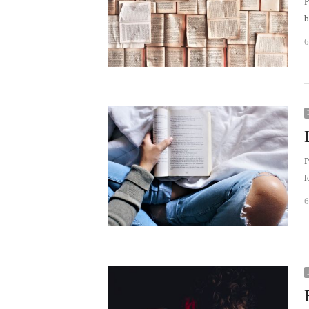
P
b
6
l
6