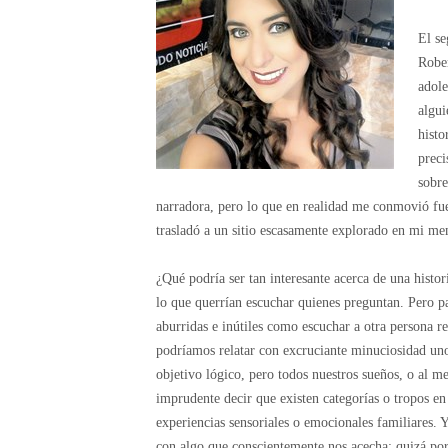
El se
Rober
adole
algui
histo
preci
sobre
narradora, pero lo que en realidad me conmovió fue 
trasladó a un sitio escasamente explorado en mi me
¿Qué podría ser tan interesante acerca de una histo
lo que querrían escuchar quienes preguntan. Pero 
aburridas e inútiles como escuchar a otra persona r
podríamos relatar con excruciante minuciosidad un
objetivo lógico, pero todos nuestros sueños, o al m
imprudente decir que existen categorías o tropos en 
experiencias sensoriales o emocionales familiares.
con algo que conscientemente nos acecha; quizá por