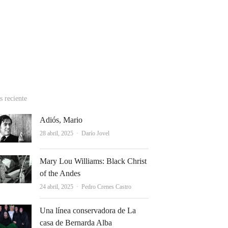
cebook
stagram
hatsApp
 reciente
Adiós, Mario
Autor
28 abril, 2025
Darío Jovel
Mary Lou Williams: Black Christ
of the Andes
Autor
24 abril, 2025
Pedro Crenes Castro
Una línea conservadora de La
casa de Bernarda Alba