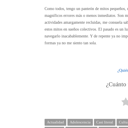
Como todos, tengo un panteón de mitos pequeños, no
magníficos errores más o menos inmediatos. Son mis
actividades amargamente recluidas, me consuela sab
estos mitos en sueños colectivos. El pasado es un l
navegarlo inacabablemente. Y de repente ya no impo
formas ya no me siento tan sola.
¿Quié
¿Cuánto t
Actualidad
Adolescencia
Casi literal
Cultu