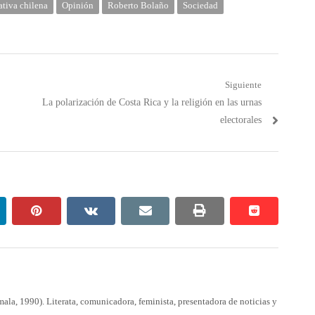
ativa chilena
Opinión
Roberto Bolaño
Sociedad
Siguiente
Próximo
La polarización de Costa Rica y la religión en las urnas
post:
electorales
nkedin
pinterest
vkontakte
email
print
reddit
reddit
la, 1990). Literata, comunicadora, feminista, presentadora de noticias y