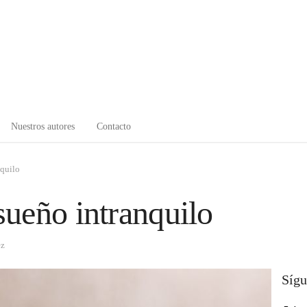
Nuestros autores
Contacto
nquilo
ueño intranquilo
ez
Sígu