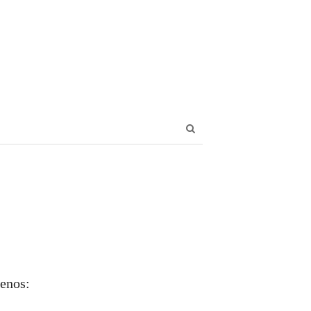
Abrir
panel
de
búsqueda
enos: