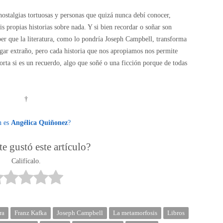
stalgias tortuosas y personas que quizá nunca debí conocer,
 propias historias sobre nada. Y si bien recordar o soñar son
er que la literatura, como lo pondría Joseph Campbell, transforma
ugar extraño, pero cada historia que nos apropiamos nos permite
rta si es un recuerdo, algo que soñé o una ficción porque de todas
†
n es
Angélica Quiñonez
?
e gustó este artículo?
Califícalo.
ra
Franz Kafka
Joseph Campbell
La metamorfosis
Libros