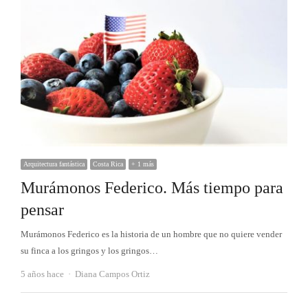
Arquitectura fantástica
Costa Rica
+ 1 más
Murámonos Federico. Más tiempo para
pensar
Murámonos Federico es la historia de un hombre que no quiere vender
su finca a los gringos y los gringos…
Autor
5 años hace
Diana Campos Ortiz