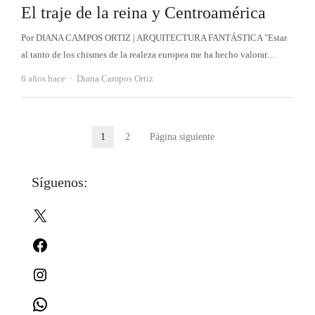
El traje de la reina y Centroamérica
Por DIANA CAMPOS ORTIZ | ARQUITECTURA FANTÁSTICA "Estar
al tanto de los chismes de la realeza europea me ha hecho valorar…
Autor
6 años hace
Diana Campos Ortiz
Paginación
1
2
Página siguiente
Página
Página
de
Síguenos:
entradas
X
Facebook
Instagram
WhatsApp