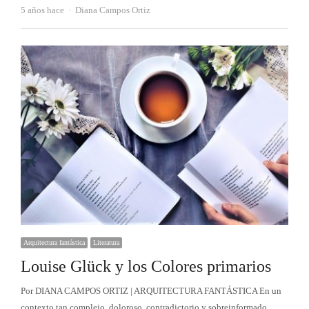
Autor
5 años hace
Diana Campos Ortiz
Arquitectura fantástica
Literatura
Louise Glück y los Colores primarios
Por DIANA CAMPOS ORTIZ | ARQUITECTURA FANTÁSTICA En un
contexto tan complejo, doloroso, contradictorio y sobreinformado