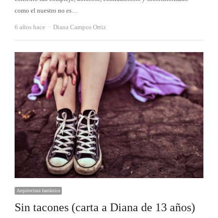
como el nuestro no es…
Autor
6 años hace
Diana Campos Ortiz
Arquitectura fantástica
Sin tacones (carta a Diana de 13 años)