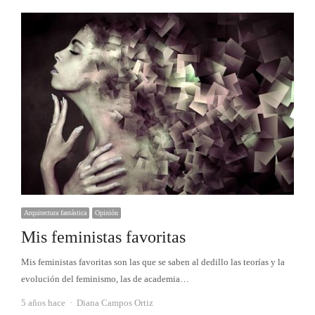
Arquitectura fantástica
Opinión
Mis feministas favoritas
Mis feministas favoritas son las que se saben al dedillo las teorías y la
evolución del feminismo, las de academia…
Autor
5 años hace
Diana Campos Ortiz