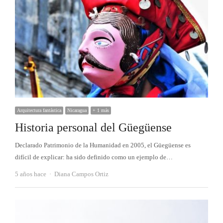
Arquitectura fantástica
Nicaragua
+ 1 más
Historia personal del Güegüense
Declarado Patrimonio de la Humanidad en 2005, el Güegüense es
difícil de explicar: ha sido definido como un ejemplo de…
Autor
5 años hace
Diana Campos Ortiz