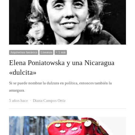
Arquitectura fantástica
Literatura
+ 1 más
Elena Poniatowska y una Nicaragua
«dulcita»
Si se puede nombrar la dulzura en política, entonces también la
amargura.
Autor
5 años hace
Diana Campos Ortiz