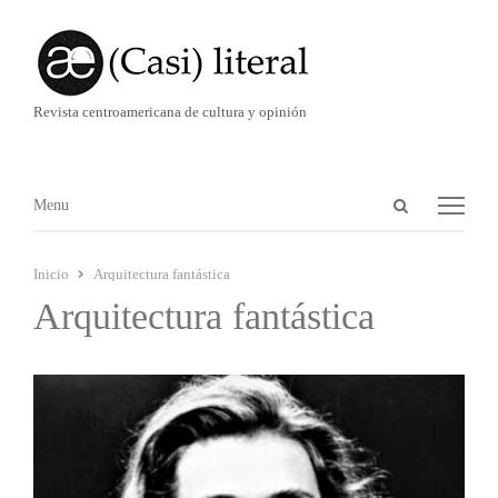
Revista centroamericana de cultura y opinión
Abrir
Menú
Menu
panel
de
Inicio
Arquitectura fantástica
búsqueda
Arquitectura fantástica