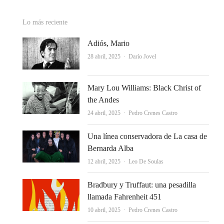
Lo más reciente
Adiós, Mario
Autor
28 abril, 2025
Darío Jovel
Mary Lou Williams: Black Christ of
the Andes
Autor
24 abril, 2025
Pedro Crenes Castro
Una línea conservadora de La casa de
Bernarda Alba
Autor
12 abril, 2025
Leo De Soulas
Bradbury y Truffaut: una pesadilla
llamada Fahrenheit 451
Autor
10 abril, 2025
Pedro Crenes Castro