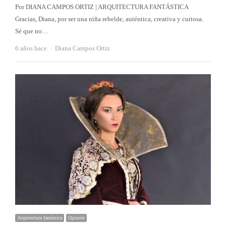
Por DIANA CAMPOS ORTIZ | ARQUITECTURA FANTÁSTICA
Gracias, Diana, por ser una niña rebelde, auténtica, creativa y curiosa.
Sé que no…
Autor
6 años hace
Diana Campos Ortiz
Arquitectura fantástica
Opinión