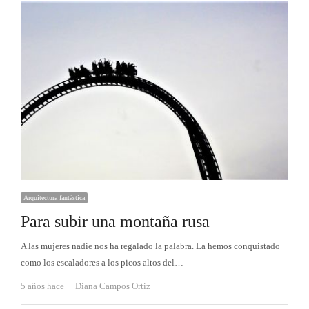
Arquitectura fantástica
Para subir una montaña rusa
A las mujeres nadie nos ha regalado la palabra. La hemos conquistado
como los escaladores a los picos altos del…
Autor
5 años hace
Diana Campos Ortiz