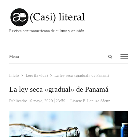
Revista centroamericana de cultura y opinión
Abrir
Menú
Menu
panel
de
Inicio
Leer (la vida)
La ley seca «gradual» de Panamá
búsqueda
La ley seca «gradual» de Panamá
Autor
Publicado:
10 mayo, 2020
23:59
Lissete E. Lanuza Sáenz