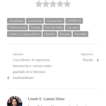
Actualidad
Casi literal
Coronavirus
COVID-19
Crítica social
Cultura
Leer (la vida)
Ley seca
Lissete E. Lanuza Sáenz
Opinión
Panamá
Sociedad
Navegación
Anterior
Siguiente
Post
Próximo
Lucia Berlin: de imperfecta
Placebo
de
anterior:
post:
desconocida a «secreto mejor
entradas
guardado de la literatura
estadounidense»
Lissete E. Lanuza Sáenz