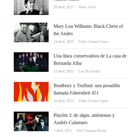
Autor
28 abril, 2025
Darío Jovel
Mary Lou Williams: Black Christ of
the Andes
Autor
24 abril, 2025
Pedro Crenes Castro
Una línea conservadora de La casa de
Bernarda Alba
Autor
12 abril, 2025
Leo De Soulas
Bradbury y Truffaut: una pesadilla
llamada Fahrenheit 451
Autor
10 abril, 2025
Pedro Crenes Castro
Playlist 3: de algas, anémonas y
Andrés Calamaro
Autor
5 abril, 2025
Noe Vásquez Reyna