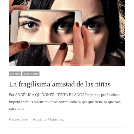
Opinión
Tinta blanca
La fragilísima amistad de las niñas
Por ANGÉLICA QUIÑONEZ | TINTA BLANCA Forjamos profundos e
imperdonables resentimientos contra cada mujer que tiene lo que nos
falta: una…
Autor
6 años hace
Angélica Quiñonez