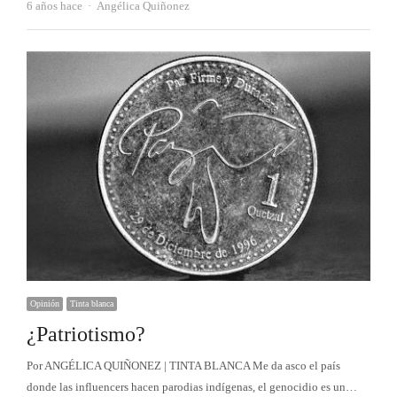
Autor
6 años hace
Angélica Quiñonez
Opinión
Tinta blanca
¿Patriotismo?
Por ANGÉLICA QUIÑONEZ | TINTA BLANCA Me da asco el país
donde las influencers hacen parodias indígenas, el genocidio es un…