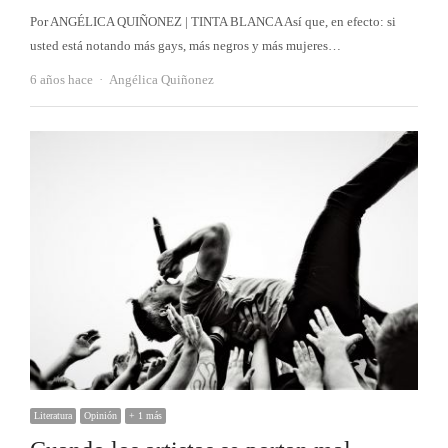
Por ANGÉLICA QUIÑONEZ | TINTA BLANCA Así que, en efecto: si
usted está notando más gays, más negros y más mujeres…
Autor
6 años hace
Angélica Quiñonez
Literatura
Opinión
+ 1 más