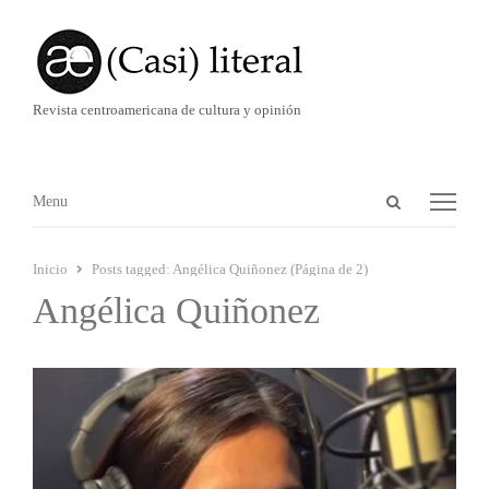
Revista centroamericana de cultura y opinión
Abrir
Menú
Menu
panel
de
Inicio
Posts tagged:
Angélica Quiñonez (Página de 2)
búsqueda
Angélica Quiñonez