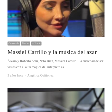
Guatemala
Música
+ 2 más
Massiel Carrillo y la música del azar
Álvaro y Roberto Arzú, Neto Bran, Massiel Carrillo... la ansiedad de ser
vistos con el aura mágica del intérprete es…
Autor
3 años hace
Angélica Quiñonez