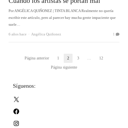
Cuando los artistas se portan mal
Por ANGÉLICA QUIÑONEZ | TINTA BLANCA Realmente no quería
escribir este artículo, pero al parecer hay mucha gente impaciente que
suele…
Autor
6 años hace
Angélica Quiñonez
1
Paginación
Página anterior
1
2
3
…
12
Página
Página
Página
Página
de
Página siguiente
entradas
Síguenos:
X
Facebook
Instagram