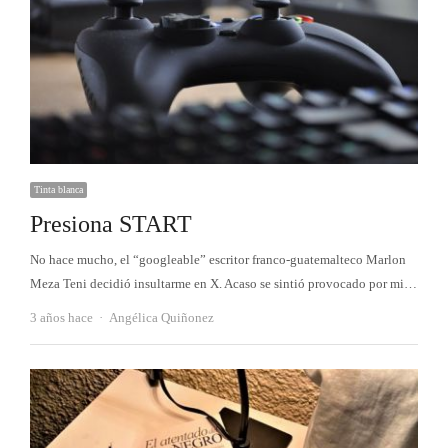
Tinta blanca
Presiona START
No hace mucho, el “googleable” escritor franco-guatemalteco Marlon
Meza Teni decidió insultarme en X. Acaso se sintió provocado por mi…
Autor
3 años hace
Angélica Quiñonez