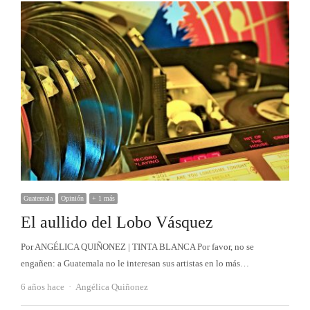
Guatemala
Opinión
+ 1 más
El aullido del Lobo Vásquez
Por ANGÉLICA QUIÑONEZ | TINTA BLANCA Por favor, no se
engañen: a Guatemala no le interesan sus artistas en lo más…
Autor
6 años hace
Angélica Quiñonez