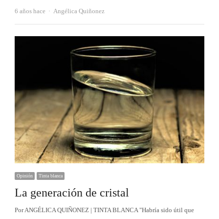
Autor
6 años hace
Angélica Quiñonez
Opinión
Tinta blanca
La generación de cristal
Por ANGÉLICA QUIÑONEZ | TINTA BLANCA "Habría sido útil que