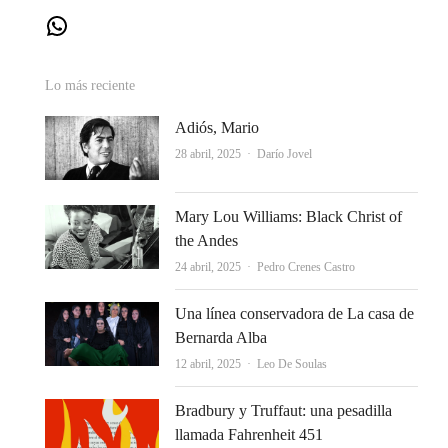
WhatsApp
Lo más reciente
Adiós, Mario
Autor
28 abril, 2025
Darío Jovel
Mary Lou Williams: Black Christ of
the Andes
Autor
24 abril, 2025
Pedro Crenes Castro
Una línea conservadora de La casa de
Bernarda Alba
Autor
12 abril, 2025
Leo De Soulas
Bradbury y Truffaut: una pesadilla
llamada Fahrenheit 451