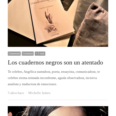
Guatemala
Literatura
+ 1 más
Los cuadernos negros son un atentado
Te celebro, Angélica narradora, poeta, ensayista, comunicadora; te
celebro eterna nómada inconforme, aguda observadora, incisiva
analista y traductora de emociones.
Autor
5 años hace
Michelle Juárez