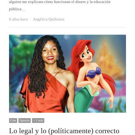
alguien me explicara cómo funcionan el dinero y la educación
pública…
Autor
6 años hace
Angélica Quiñonez
Cine
Opinión
+ 1 más
Lo legal y lo (políticamente) correcto