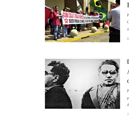
P
C
s
6
P
p
d
7