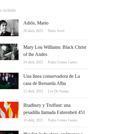
 reciente
Adiós, Mario
Autor
28 abril, 2025
Darío Jovel
Mary Lou Williams: Black Christ
of the Andes
Autor
24 abril, 2025
Pedro Crenes Castro
Una línea conservadora de La
casa de Bernarda Alba
Autor
12 abril, 2025
Leo De Soulas
Bradbury y Truffaut: una
pesadilla llamada Fahrenheit 451
Autor
10 abril, 2025
Pedro Crenes Castro