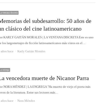
La ventana discreta
Memorias del subdesarrollo: 50 años de
un clásico del cine latinoamericano
or KARLY GAITÁN MORALES | LA VENTANA DISCRETA Este es uno
e los largometrajes de ficción latinoamericanos más vistos en el…
Autor
 años hace
Karly Gaitán Morales
La entrega
La vencedora muerte de Nicanor Parra
or NORA MÉNDEZ | LA ENGREGA "Ha muerto de viejo el poeta más
oven de la literatura. Entre sus lectores más…
Autor
 años hace
Nora Méndez