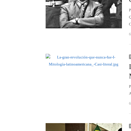
P
Q
C
6
P
A
6