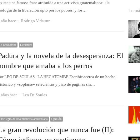
xiste una famosa frase atribuida a una activista guatemalteca: «la
eología de la liberación optó por los pobres, y los…
Lo más
Autor
 año hace
Rodrigo Vidaurre
La hecatombe
Literatura
Padura y la novela de la desesperanza: El
hombre que amaba a los perros
or LEO DE SOULAS | LA HECATOMBE Escribir acerca de un hecho
istórico y «soplarse» setecientas y pico de páginas sin…
Autor
 años hace
Leo De Soulas
Florilegio de una memoria accidentada
Opinión
La gran revolución que nunca fue (II):
Cómo jodimos un continente