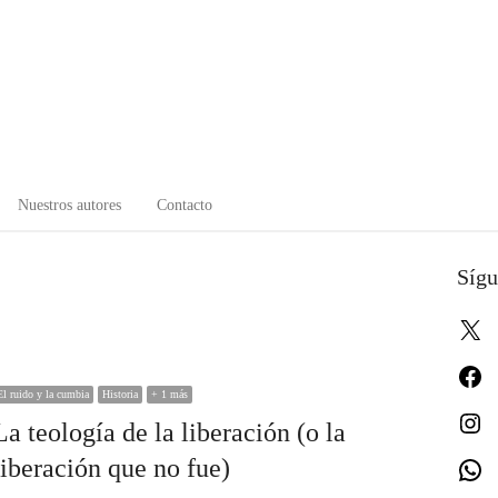
Nuestros autores
Contacto
Sígu
X
Fa
El ruido y la cumbia
Historia
+ 1 más
In
La teología de la liberación (o la
liberación que no fue)
W