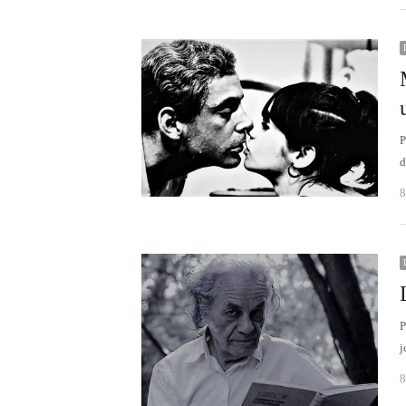
P
d
8
P
j
8