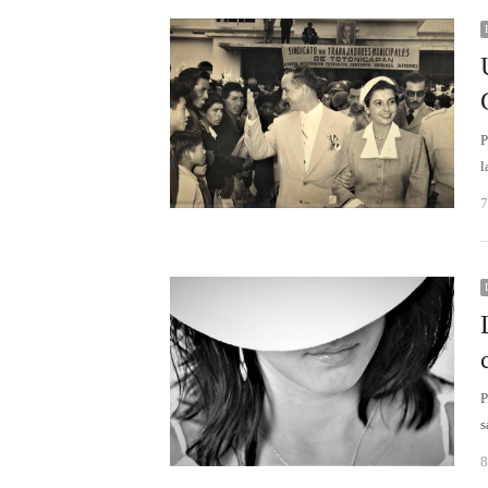
P
l
7
s
8