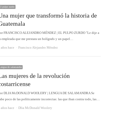
El pulpo zurdo
Una mujer que transformó la historia de
Guatemala
or FRANCISCO ALEJANDRO MÉNDEZ | EL PULPO ZURDO "Le dije a
a empleada que me prestara un bolígrafo y un papel…
Autor
 años hace
Francisco Alejandro Méndez
Lengua de salamandra
Las mujeres de la revolución
costarricense
Por DLIA McDONALD WOOLERY | LENGUA DE SALAMANDRA Se
abe poco de las políticamente incorrectas: las que iban contra todo, las…
Autor
 años hace
Dlia McDonald Woolery