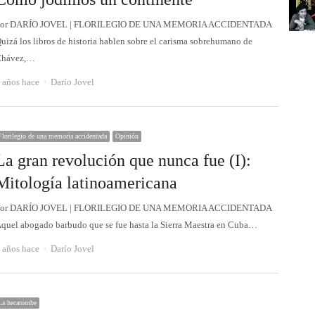
or DARÍO JOVEL | FLORILEGIO DE UNA MEMORIA ACCIDENTADA
uizá los libros de historia hablen sobre el carisma sobrehumano de
hávez,…
Autor
 años hace
Darío Jovel
Florilegio de una memoria accidentada
Opinión
La gran revolución que nunca fue (I):
Mitología latinoamericana
or DARÍO JOVEL | FLORILEGIO DE UNA MEMORIA ACCIDENTADA
quel abogado barbudo que se fue hasta la Sierra Maestra en Cuba…
Autor
 años hace
Darío Jovel
La hecatombe