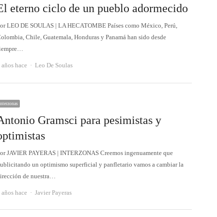
El eterno ciclo de un pueblo adormecido
or LEO DE SOULAS | LA HECATOMBE Países como México, Perú,
olombia, Chile, Guatemala, Honduras y Panamá han sido desde
iempre…
Autor
 años hace
Leo De Soulas
Interzonas
Antonio Gramsci para pesimistas y
optimistas
or JAVIER PAYERAS | INTERZONAS Creemos ingenuamente que
ublicitando un optimismo superficial y panfletario vamos a cambiar la
irección de nuestra…
Autor
 años hace
Javier Payeras