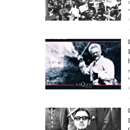
E
t
1
P
h
6