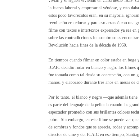
vivían y se siguen viviendo en Cuba desde 1959. Cu
la fuerza laboral y empresarial yéndose, y esto dab
estos poco favorecidos eran, en su mayoría, ignoran
revolución era educar y para eso arrancó con una g
filme con textos e intertextos expresados ya sea en 
sobre las contradicciones lo asombroso es encontrar
Revolución hacia fines de la década de 1960.
En tiempos cuando filmar en color estaba en boga y
ICAIC decidió rodar en blanco y negro los filmes q
fue tomada como tal desde su concepción, con un gu
manos, y elaborado durante tres años en mesas de d
Por lo tanto, el blanco y negro —que además tiene 
es parte del lenguaje de la película cuando las gran
espectador promedio con sus brillantes colores tech
pobre. Sin embargo, en este filme se puede ver que p
de sombras y fondos que se aprecia, rodea y acompa
director de cine y del ICAIC en ese tiempo, Santia