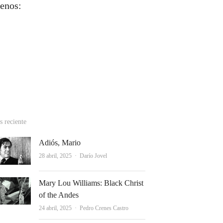
enos:
cebook
stagram
hatsApp
 reciente
Adiós, Mario
Autor
28 abril, 2025
Darío Jovel
Mary Lou Williams: Black Christ
of the Andes
Autor
24 abril, 2025
Pedro Crenes Castro