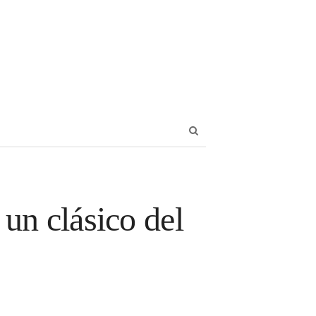
Abrir
panel
de
búsqueda
un clásico del