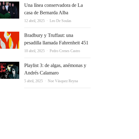
Una línea conservadora de La
casa de Bernarda Alba
Autor
12 abril, 2025
Leo De Soulas
Bradbury y Truffaut: una
pesadilla llamada Fahrenheit 451
Autor
10 abril, 2025
Pedro Crenes Castro
Playlist 3: de algas, anémonas y
Andrés Calamaro
Autor
5 abril, 2025
Noe Vásquez Reyna