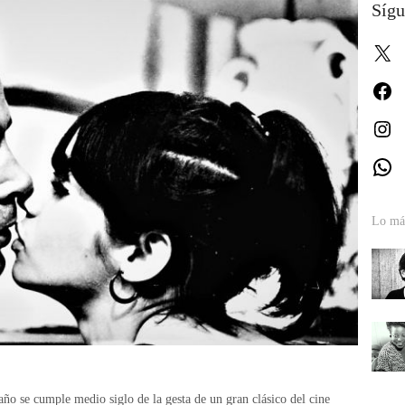
Sígu
X
Fa
In
W
Lo más
año se cumple medio siglo de la gesta de un gran clásico del cine