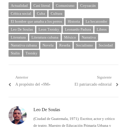
Actualidad
Casi literal
Comunismo
Coyoacán
Crítica social
Cuba
Cultura
El hombre que amaba a los perros
Historia
La hecatombe
Leo De Soulas
Leon Trotsky
Leonardo Padura
Libros
Literatura
Literatura cubana
México
Narrativa
Narrativa cubana
Novela
Reseña
Socialismo
Sociedad
Stalin
Trotsky
Navegación
Anterior
Siguiente
Post
Próximo
A propósito del «9M»
El patriarcado editorial
de
anterior:
post:
entradas
Leo De Soulas
(Ciudad de Guatemala, 1971). Escritor, actor y crítico
de teatro. Maestro de Educación Primaria Urbana y