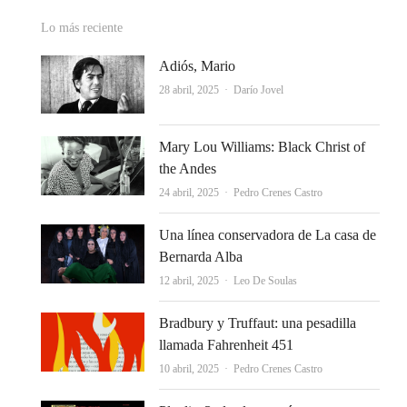
Lo más reciente
Adiós, Mario
Autor
28 abril, 2025
Darío Jovel
Mary Lou Williams: Black Christ of
the Andes
Autor
24 abril, 2025
Pedro Crenes Castro
Una línea conservadora de La casa de
Bernarda Alba
Autor
12 abril, 2025
Leo De Soulas
Bradbury y Truffaut: una pesadilla
llamada Fahrenheit 451
Autor
10 abril, 2025
Pedro Crenes Castro