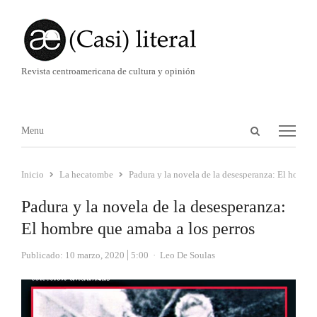
Revista centroamericana de cultura y opinión
Abrir
Menú
Menu
panel
de
Inicio
La hecatombe
Padura y la novela de la desesperanza: El hombre
búsqueda
Padura y la novela de la desesperanza:
El hombre que amaba a los perros
Autor
Publicado:
10 marzo, 2020
5:00
Leo De Soulas