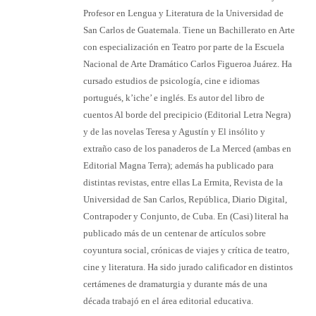
Profesor en Lengua y Literatura de la Universidad de
San Carlos de Guatemala. Tiene un Bachillerato en Arte
con especialización en Teatro por parte de la Escuela
Nacional de Arte Dramático Carlos Figueroa Juárez. Ha
cursado estudios de psicología, cine e idiomas
portugués, k’iche’ e inglés. Es autor del libro de
cuentos Al borde del precipicio (Editorial Letra Negra)
y de las novelas Teresa y Agustín y El insólito y
extraño caso de los panaderos de La Merced (ambas en
Editorial Magna Terra); además ha publicado para
distintas revistas, entre ellas La Ermita, Revista de la
Universidad de San Carlos, República, Diario Digital,
Contrapoder y Conjunto, de Cuba. En (Casi) literal ha
publicado más de un centenar de artículos sobre
coyuntura social, crónicas de viajes y crítica de teatro,
cine y literatura. Ha sido jurado calificador en distintos
certámenes de dramaturgia y durante más de una
década trabajó en el área editorial educativa.