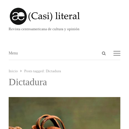
Revista centroamericana de cultura y opinión
Abrir
Menú
Menu
panel
de
Inicio
Posts tagged:
Dictadura
búsqueda
Dictadura