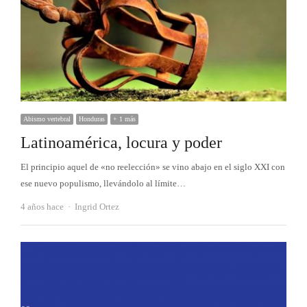
Abismo vertebral
Honduras
+ 1 más
Latinoamérica, locura y poder
El principio aquel de «no reelección» se vino abajo en el siglo XXI con
ese nuevo populismo, llevándolo al límite…
Autor
4 años hace
Ingrid Ortez