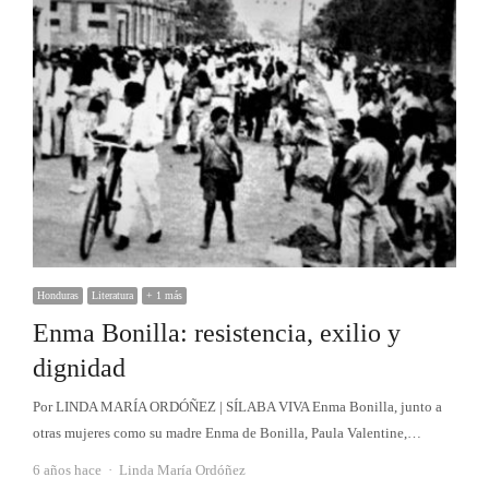
Honduras
Literatura
+ 1 más
Enma Bonilla: resistencia, exilio y
dignidad
Por LINDA MARÍA ORDÓÑEZ | SÍLABA VIVA Enma Bonilla, junto a
otras mujeres como su madre Enma de Bonilla, Paula Valentine,…
Autor
6 años hace
Linda María Ordóñez