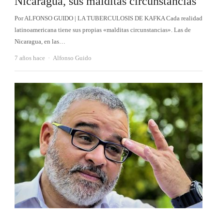
Nicaragua, sus malditas circunstancias
Por ALFONSO GUIDO | LA TUBERCULOSIS DE KAFKA Cada realidad
latinoamericana tiene sus propias «malditas circunstancias». Las de
Nicaragua, en las…
Autor
7 años hace
Alfonso Guido