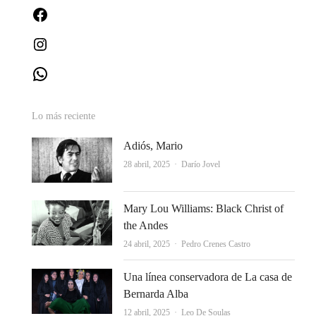
Facebook
Instagram
WhatsApp
Lo más reciente
Adiós, Mario
Autor
28 abril, 2025
Darío Jovel
Mary Lou Williams: Black Christ of
the Andes
Autor
24 abril, 2025
Pedro Crenes Castro
Una línea conservadora de La casa de
Bernarda Alba
Autor
12 abril, 2025
Leo De Soulas