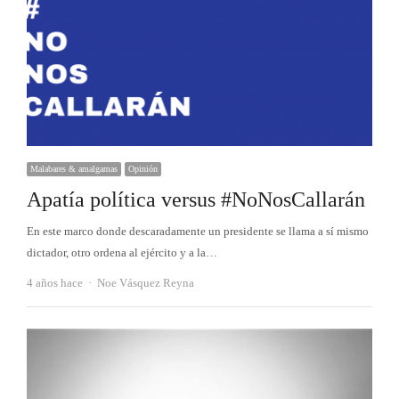
Malabares & amalgamas
Opinión
Apatía política versus #NoNosCallarán
En este marco donde descaradamente un presidente se llama a sí mismo
dictador, otro ordena al ejército y a la…
Autor
4 años hace
Noe Vásquez Reyna