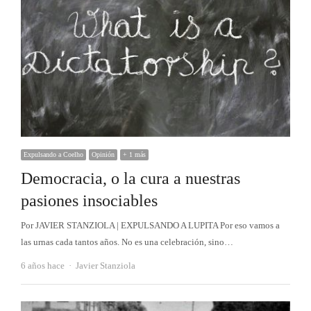
Expulsando a Coelho
Opinión
+ 1 más
Democracia, o la cura a nuestras
pasiones insociables
Por JAVIER STANZIOLA | EXPULSANDO A LUPITA Por eso vamos a
las urnas cada tantos años. No es una celebración, sino…
Autor
6 años hace
Javier Stanziola