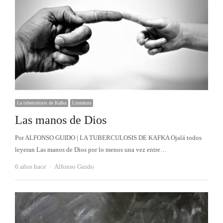
La tuberculosis de Kafka
Literatura
Las manos de Dios
Por ALFONSO GUIDO | LA TUBERCULOSIS DE KAFKA Ojalá todos
leyeran Las manos de Dios por lo menos una vez entre…
Autor
6 años hace
Alfonso Guido