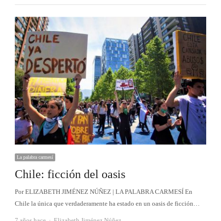
La palabra carmesí
Chile: ficción del oasis
Por ELIZABETH JIMÉNEZ NÚÑEZ | LA PALABRA CARMESÍ En
Chile la única que verdaderamente ha estado en un oasis de ficción…
Autor
7 años hace
Elizabeth Jiménez Núñez