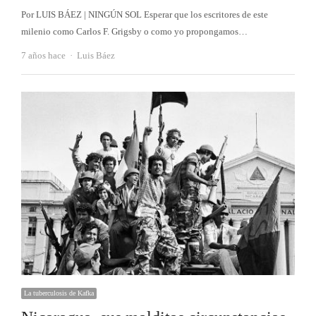
Por LUIS BÁEZ | NINGÚN SOL Esperar que los escritores de este
milenio como Carlos F. Grigsby o como yo propongamos…
Autor
7 años hace
Luis Báez
La tuberculosis de Kafka