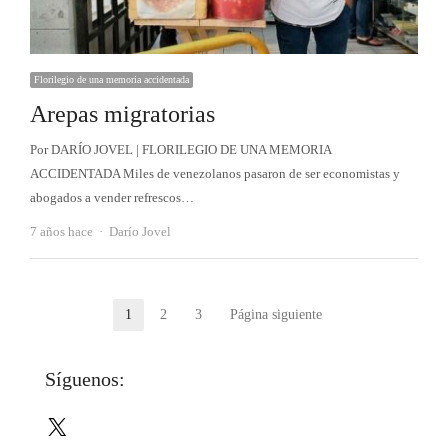
Florilegio de una memoria accidentada
Arepas migratorias
Por DARÍO JOVEL | FLORILEGIO DE UNA MEMORIA
ACCIDENTADA Miles de venezolanos pasaron de ser economistas y
abogados a vender refrescos…
Autor
7 años hace
Darío Jovel
Paginación
1
2
3
Página siguiente
Página
Página
Página
de
Síguenos:
entradas
X