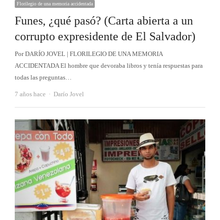
Florilegio de una memoria accidentada
Funes, ¿qué pasó? (Carta abierta a un
corrupto expresidente de El Salvador)
Por DARÍO JOVEL | FLORILEGIO DE UNA MEMORIA
ACCIDENTADA El hombre que devoraba libros y tenía respuestas para
todas las preguntas…
Autor
7 años hace
Darío Jovel