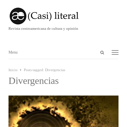
Revista centroamericana de cultura y opinión
Abrir
Menú
Menu
panel
de
Inicio
Posts tagged:
Divergencias
búsqueda
Divergencias