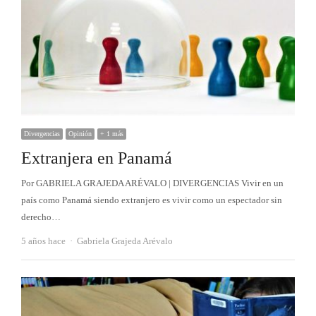
Divergencias
Opinión
+ 1 más
Extranjera en Panamá
Por GABRIELA GRAJEDA ARÉVALO | DIVERGENCIAS Vivir en un
país como Panamá siendo extranjero es vivir como un espectador sin
derecho…
Autor
5 años hace
Gabriela Grajeda Arévalo