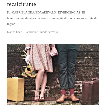
recalcitrante
Por GABRIELA GRAJEDA ARÉVALO | DIVERGENCIAS "El
feminismo moderno es un asunto puramente de moda. Ya no se trata de
lograr…
Autor
6 años hace
Gabriela Grajeda Arévalo