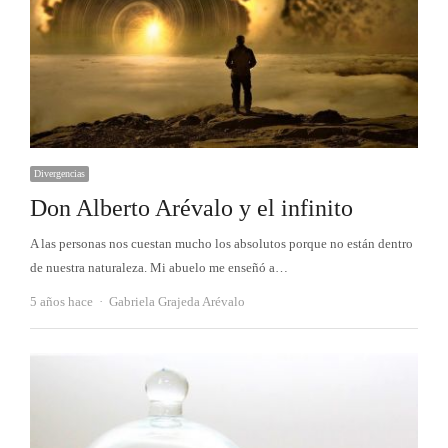
Divergencias
Don Alberto Arévalo y el infinito
A las personas nos cuestan mucho los absolutos porque no están dentro
de nuestra naturaleza. Mi abuelo me enseñó a…
Autor
5 años hace
Gabriela Grajeda Arévalo