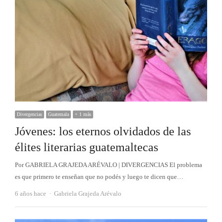
Divergencias
Guatemala
+ 1 más
Jóvenes: los eternos olvidados de las
élites literarias guatemaltecas
Por GABRIELA GRAJEDA ARÉVALO | DIVERGENCIAS El problema
es que primero te enseñan que no podés y luego te dicen que…
Autor
6 años hace
Gabriela Grajeda Arévalo