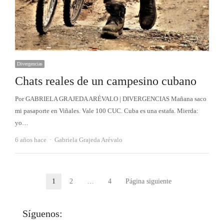
Divergencias
Chats reales de un campesino cubano
Por GABRIELA GRAJEDA ARÉVALO | DIVERGENCIAS Mañana saco
mi pasaporte en Viñales. Vale 100 CUC. Cuba es una estafa. Mierda:
yo…
Autor
6 años hace
Gabriela Grajeda Arévalo
Paginación
1
2
…
4
Página siguiente
Página
Página
Página
de
Síguenos:
entradas