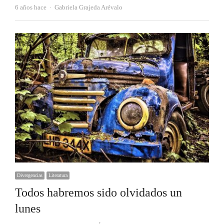
Autor
6 años hace
Gabriela Grajeda Arévalo
Divergencias
Literatura
Todos habremos sido olvidados un
lunes