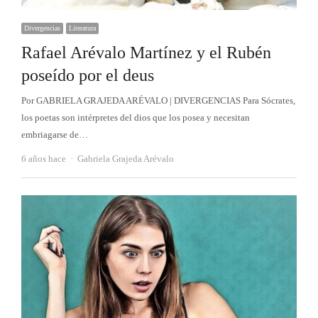
Divergencias
Literatura
Rafael Arévalo Martínez y el Rubén
poseído por el deus
Por GABRIELA GRAJEDA ARÉVALO | DIVERGENCIAS Para Sócrates,
los poetas son intérpretes del dios que los posea y necesitan
embriagarse de…
Autor
6 años hace
Gabriela Grajeda Arévalo