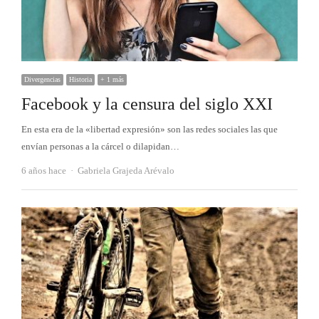
Divergencias
Historia
+ 1 más
Facebook y la censura del siglo XXI
En esta era de la «libertad expresión» son las redes sociales las que
envían personas a la cárcel o dilapidan…
Autor
6 años hace
Gabriela Grajeda Arévalo