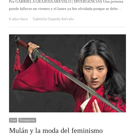
Por GABRIELA GRAJEDA ARÉVALO | DIVERGENCIAS Una persona
puede fallecer un viernes y el lunes ya fue olvidada porque se debe…
Autor
6 años hace
Gabriela Grajeda Arévalo
Cine
Divergencias
Mulán y la moda del feminismo