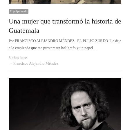
El pulpo zurdo
Una mujer que transformó la historia de
Guatemala
Por FRANCISCO ALEJANDRO MÉNDEZ | EL PULPO ZURDO "Le dije
a la empleada que me prestara un bolígrafo y un papel…
8 años hace
Autor
Francisco Alejandro Méndez