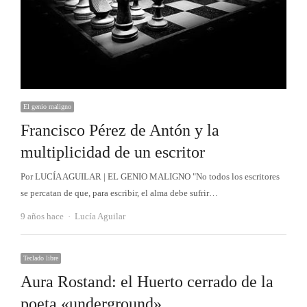
El genio maligno
Francisco Pérez de Antón y la
multiplicidad de un escritor
Por LUCÍA AGUILAR | EL GENIO MALIGNO "No todos los escritores
se percatan de que, para escribir, el alma debe sufrir…
Autor
9 años hace
Lucía Aguilar
Teclado libre
Aura Rostand: el Huerto cerrado de la
poeta «underground»