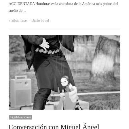
ACCIDENTADA Honduras es la anécdota de la América más pobre, del
sueño de…
Autor
7 años hace
Darío Jovel
La palabra carmesí
Conversación con Miguel Ángel