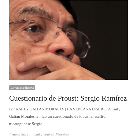
La ventana discreta
Cuestionario de Proust: Sergio Ramírez
Por KARLY GAITÁN MORALES | LA VENTANA DISCRETA Karly
Gaitán Morales le hizo un cuestionario de Proust al escritor
nicaragüense Sergio…
Autor
7 años hace
Karly Gaitán Morales