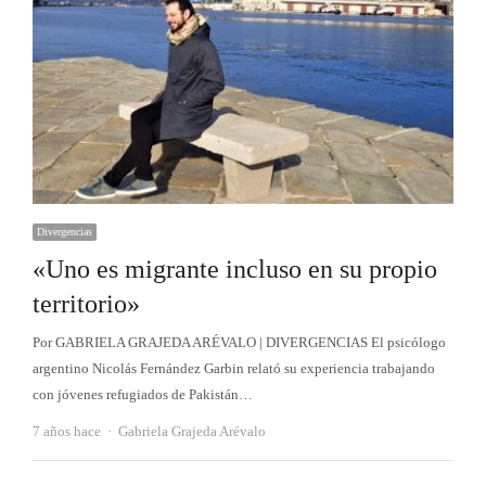
Divergencias
«Uno es migrante incluso en su propio
territorio»
Por GABRIELA GRAJEDA ARÉVALO | DIVERGENCIAS El psicólogo
argentino Nicolás Fernández Garbin relató su experiencia trabajando
con jóvenes refugiados de Pakistán…
Autor
7 años hace
Gabriela Grajeda Arévalo