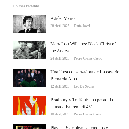
Lo más reciente
Adiós, Mario
Autor
28 abril, 2025
Darío Jovel
Mary Lou Williams: Black Christ of
the Andes
Autor
24 abril, 2025
Pedro Crenes Castro
Una línea conservadora de La casa de
Bernarda Alba
Autor
12 abril, 2025
Leo De Soulas
Bradbury y Truffaut: una pesadilla
llamada Fahrenheit 451
Autor
10 abril, 2025
Pedro Crenes Castro
Playlist 3: de algas, anémonas y