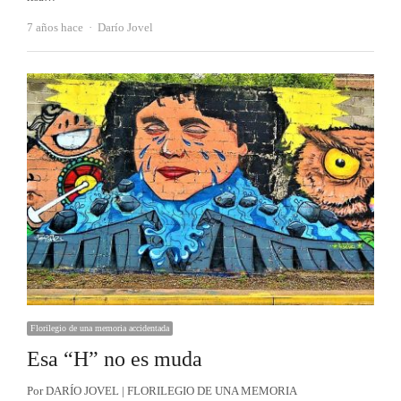
Autor
7 años hace
Darío Jovel
Florilegio de una memoria accidentada
Esa “H” no es muda
Por DARÍO JOVEL | FLORILEGIO DE UNA MEMORIA