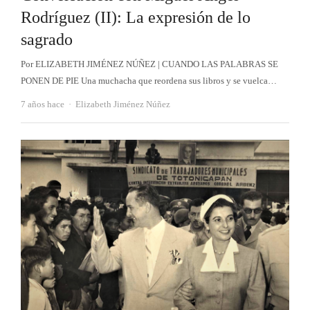
Rodríguez (II): La expresión de lo
sagrado
Por ELIZABETH JIMÉNEZ NÚÑEZ | CUANDO LAS PALABRAS SE
PONEN DE PIE Una muchacha que reordena sus libros y se vuelca…
Autor
7 años hace
Elizabeth Jiménez Núñez