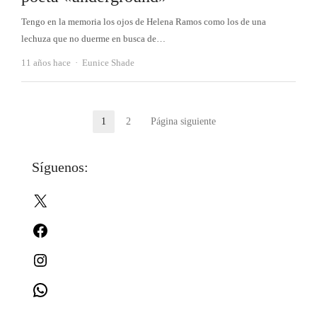
Tengo en la memoria los ojos de Helena Ramos como los de una
lechuza que no duerme en busca de…
Autor
11 años hace
Eunice Shade
Paginación
1
2
Página siguiente
Página
Página
de
Síguenos:
entradas
X
Facebook
Instagram
WhatsApp