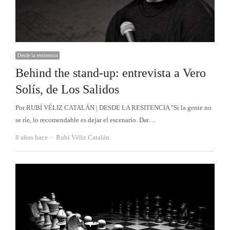
Desde la resistencia
Behind the stand-up: entrevista a Vero
Solís, de Los Salidos
Por RUBÍ VÉLIZ CATALÁN | DESDE LA RESITENCIA "Si la gente no
se ríe, lo recomendable es dejar el escenario. Dar…
Autor
8 años hace
Rubí Véliz Catalán