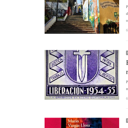
P
d
6
P
m
6