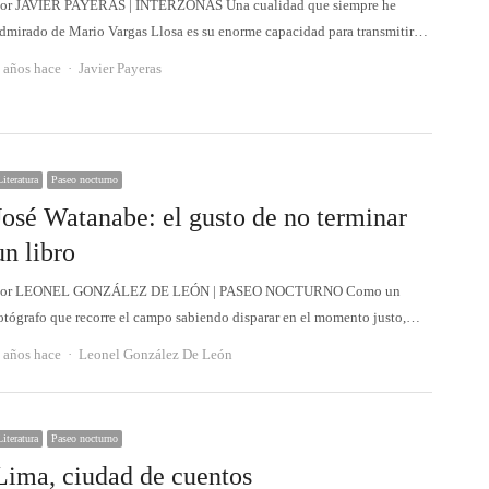
or JAVIER PAYERAS | INTERZONAS Una cualidad que siempre he
dmirado de Mario Vargas Llosa es su enorme capacidad para transmitir…
Autor
 años hace
Javier Payeras
Literatura
Paseo nocturno
José Watanabe: el gusto de no terminar
un libro
Por LEONEL GONZÁLEZ DE LEÓN | PASEO NOCTURNO Como un
otógrafo que recorre el campo sabiendo disparar en el momento justo,…
Autor
 años hace
Leonel González De León
Literatura
Paseo nocturno
Lima, ciudad de cuentos