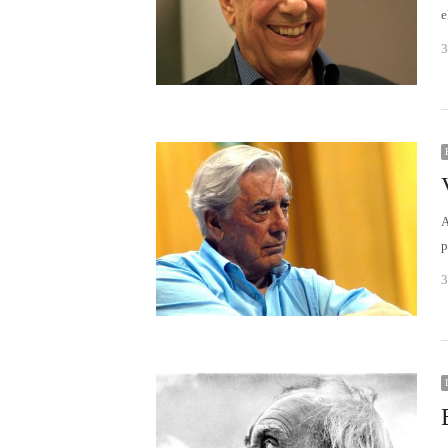
e
3
A
p
3