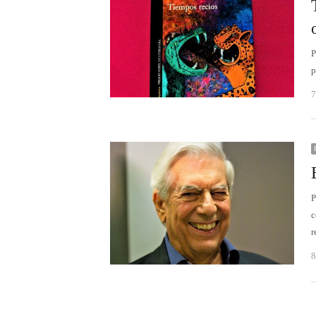
P
p
7
P
c
r
8