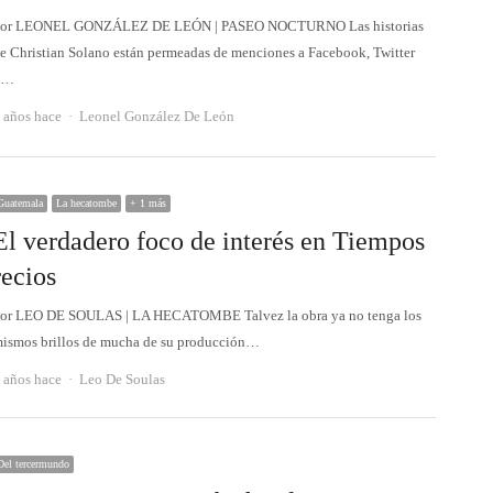
or LEONEL GONZÁLEZ DE LEÓN | PASEO NOCTURNO Las historias
e Christian Solano están permeadas de menciones a Facebook, Twitter
o…
Autor
 años hace
Leonel González De León
Guatemala
La hecatombe
+ 1 más
El verdadero foco de interés en Tiempos
recios
or LEO DE SOULAS | LA HECATOMBE Talvez la obra ya no tenga los
ismos brillos de mucha de su producción…
Autor
 años hace
Leo De Soulas
Del tercermundo