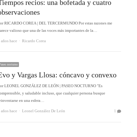
Tiempos recios: una bofetada y cuatro
observaciones
or RICARDO COREA | DEL TERCERMUNDO Por estas razones me
arece valioso que una de las voces más importantes de la…
Autor
 años hace
Ricardo Corea
Paseo nocturno
Evo y Vargas Llosa: cóncavo y convexo
or LEONEL GONZÁLEZ DE LEÓN | PASEO NOCTURNO "Es
omprensible, y saludable incluso, que cualquier persona busque
einventarse en una esfera…
Autor
 años hace
Leonel González De León
1