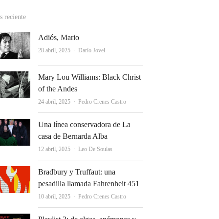
 reciente
Adiós, Mario
Autor
28 abril, 2025
Darío Jovel
Mary Lou Williams: Black Christ
of the Andes
Autor
24 abril, 2025
Pedro Crenes Castro
Una línea conservadora de La
casa de Bernarda Alba
Autor
12 abril, 2025
Leo De Soulas
Bradbury y Truffaut: una
pesadilla llamada Fahrenheit 451
Autor
10 abril, 2025
Pedro Crenes Castro