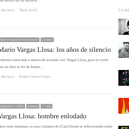
ue dentro de mí hubiera…
Autor
 año hace
Darío Jovel
Lo más
Desde la esquina de El dinosaurio
Literatura
Mario Vargas Llosa: los años de silencio
odemos estar más o menos de acuerdo con Vargas Llosa, pero es cierto
ue su obra se lee de forma…
Autor
 año hace
Pedro Crenes Castro
Expulsando a Coelho
Literatura
+ 1 más
Vargas Llosa: hombre enlodado
ace unas semanas, en una columna de (Casi) literal se reflexionaba sobre