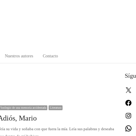
Nuestros autores
Contacto
Sígu
X
Fa
Florilegio de una memoria accidentada
Literatura
In
Adiós, Mario
W
eía su vida y soñaba con que fuera la mía. Leía sus palabras y deseaba