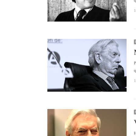
q
1
P
q
1
H