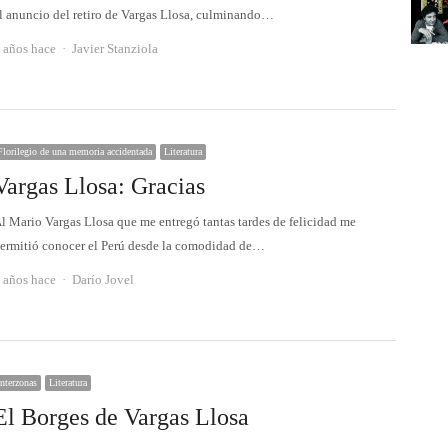
l anuncio del retiro de Vargas Llosa, culminando…
Autor
 años hace
Javier Stanziola
Florilegio de una memoria accidentada
Literatura
Vargas Llosa: Gracias
l Mario Vargas Llosa que me entregó tantas tardes de felicidad me
ermitió conocer el Perú desde la comodidad de…
Autor
 años hace
Darío Jovel
Interzonas
Literatura
El Borges de Vargas Llosa