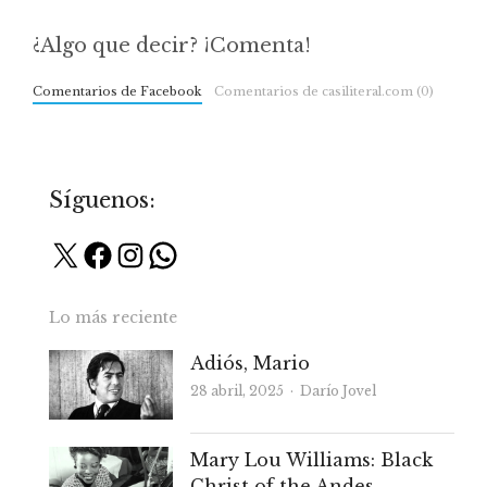
¿Algo que decir? ¡Comenta!
Comentarios de Facebook
Comentarios de casiliteral.com (0)
Síguenos:
X
Facebook
Instagram
WhatsApp
Lo más reciente
Adiós, Mario
Autor
28 abril, 2025
Darío Jovel
Mary Lou Williams: Black
Christ of the Andes