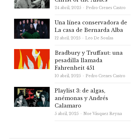
Autor
24 abril, 2025
Pedro Crenes Castro
Una línea conservadora de
La casa de Bernarda Alba
Autor
12 abril, 2025
Leo De Soulas
Bradbury y Truffaut: una
pesadilla llamada
Fahrenheit 451
Autor
10 abril, 2025
Pedro Crenes Castro
Playlist 3: de algas,
anémonas y Andrés
Calamaro
Autor
5 abril, 2025
Noe Vásquez Reyna