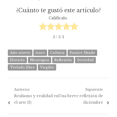
¿Cuánto te gustó este artículo?
Califícalo.
5
/ 5.
1
Año nuevo
ícaro
Cultura
Eunice Shade
Horacio
Nicaragua
Reflexión
Sociedad
Teclado libre
Virgilio
Navegación
Anterior
Siguiente
Post
Próximo
Realismo y realidad en
Una breve reflexión de
de
anterior:
post:
el arte (I)
diciembre
entradas