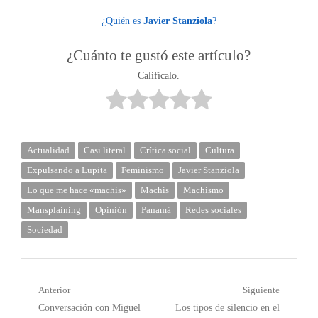
¿Quién es
Javier Stanziola
?
¿Cuánto te gustó este artículo?
Califícalo.
Actualidad
Casi literal
Crítica social
Cultura
Expulsando a Lupita
Feminismo
Javier Stanziola
Lo que me hace «machis»
Machis
Machismo
Mansplaining
Opinión
Panamá
Redes sociales
Sociedad
Navegación
Anterior
Siguiente
Post
Próximo
Conversación con Miguel
Los tipos de silencio en el