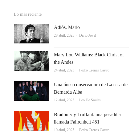
Lo más reciente
Adiós, Mario
Autor
28 abril, 2025
Darío Jovel
Mary Lou Williams: Black Christ of
the Andes
Autor
24 abril, 2025
Pedro Crenes Castro
Una línea conservadora de La casa de
Bernarda Alba
Autor
12 abril, 2025
Leo De Soulas
Bradbury y Truffaut: una pesadilla
llamada Fahrenheit 451
Autor
10 abril, 2025
Pedro Crenes Castro