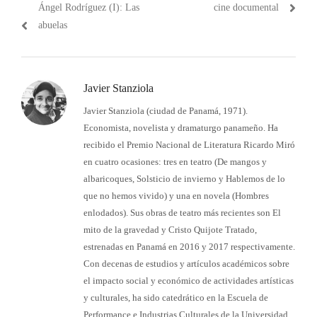
de
anterior:
post:
Ángel Rodríguez (I): Las
cine documental
entradas
abuelas
Javier Stanziola
Javier Stanziola (ciudad de Panamá, 1971).
Economista, novelista y dramaturgo panameño. Ha
recibido el Premio Nacional de Literatura Ricardo Miró
en cuatro ocasiones: tres en teatro (De mangos y
albaricoques, Solsticio de invierno y Hablemos de lo
que no hemos vivido) y una en novela (Hombres
enlodados). Sus obras de teatro más recientes son El
mito de la gravedad y Cristo Quijote Tratado,
estrenadas en Panamá en 2016 y 2017 respectivamente.
Con decenas de estudios y artículos académicos sobre
el impacto social y económico de actividades artísticas
y culturales, ha sido catedrático en la Escuela de
Performance e Industrias Culturales de la Universidad