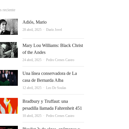
 reciente
Adiós, Mario
Autor
28 abril, 2025
Darío Jovel
Mary Lou Williams: Black Christ
of the Andes
Autor
24 abril, 2025
Pedro Crenes Castro
Una línea conservadora de La
casa de Bernarda Alba
Autor
12 abril, 2025
Leo De Soulas
Bradbury y Truffaut: una
pesadilla llamada Fahrenheit 451
Autor
10 abril, 2025
Pedro Crenes Castro