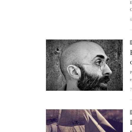
E
C
6
P
e
7