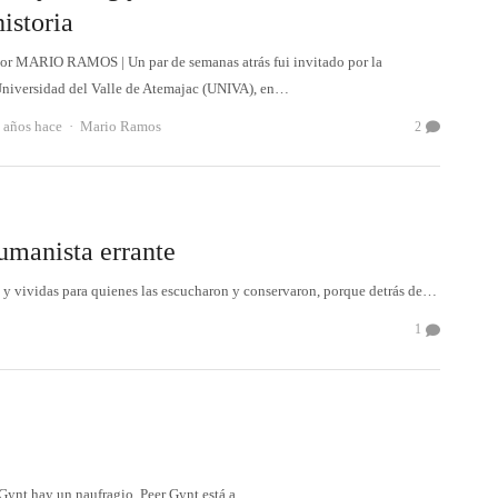
historia
or MARIO RAMOS | Un par de semanas atrás fui invitado por la
niversidad del Valle de Atemajac (UNIVA), en…
Autor
 años hace
Mario Ramos
2
umanista errante
s y vividas para quienes las escucharon y conservaron, porque detrás de…
1
er Gynt hay un naufragio. Peer Gynt está a…