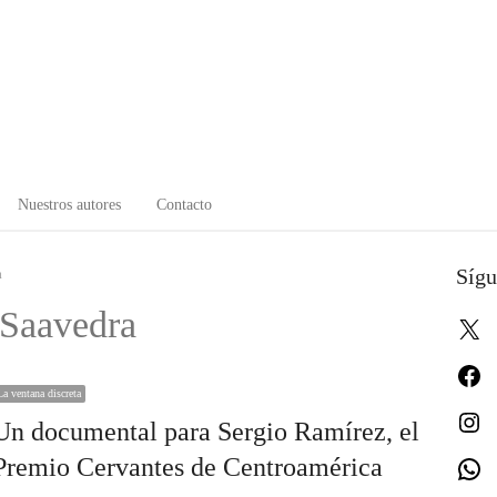
Nuestros autores
Contacto
Sígu
a
 Saavedra
X
Fa
La ventana discreta
In
Un documental para Sergio Ramírez, el
Premio Cervantes de Centroamérica
W