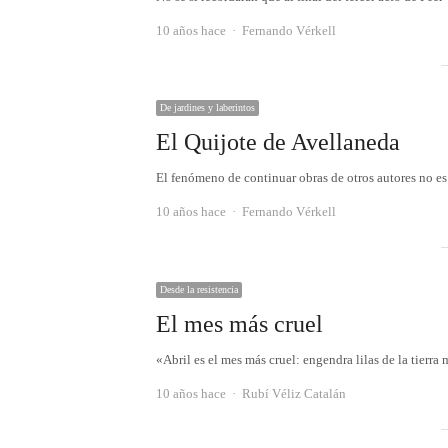
Autor
10 años hace
Fernando Vérkell
De jardines y laberintos
El Quijote de Avellaneda
El fenómeno de continuar obras de otros autores no es 
Autor
10 años hace
Fernando Vérkell
Desde la resistencia
El mes más cruel
«Abril es el mes más cruel: engendra lilas de la tierra
Autor
10 años hace
Rubí Véliz Catalán