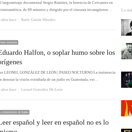
l largometraje documental Sergio Ramírez, la herencia de Cervantes en
entroamérica, de 69 minutos y dirigido por el cineasta nicaragüense…
Lo más
Autor
 años hace
Karly Gaitán Morales
Paseo nocturno
Eduardo Halfon, o soplar humo sobre los
orígenes
or LEONEL GONZÁLEZ DE LEÓN | PASEO NOCTURNO La insistencia
n denotar la visión extrañada de un judío en Guatemala, ver…
Autor
 años hace
Leonel González De León
La tuberculosis de Kafka
Leer español y leer en español no es lo
mismo