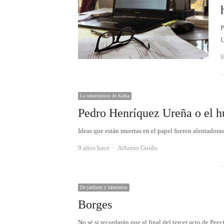
P
U
8
La tuberculosis de Kafka
Pedro Henríquez Ureña o el h
Ideas que están muertas en el papel fueron alentadora
Autor
9 años hace
Alfonso Guido
De jardines y laberintos
Borges
No sé si recordarán que al final del tercer acto de Pe