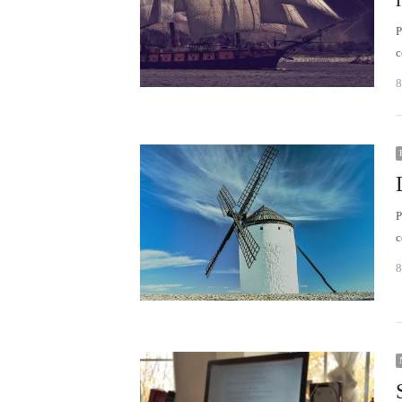
P
c
8
P
c
8