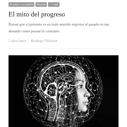
El ruido y la cumbia
Historia
+ 1 más
El mito del progreso
Pensar que el presente es en todo sentido superior al pasado es tan
absurdo como pensar lo contrario.
Autor
5 años hace
Rodrigo Vidaurre