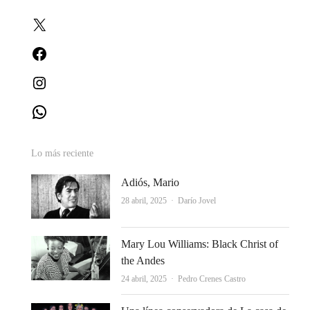
X
Facebook
Instagram
WhatsApp
Lo más reciente
Adiós, Mario
Autor
28 abril, 2025
Darío Jovel
Mary Lou Williams: Black Christ of
the Andes
Autor
24 abril, 2025
Pedro Crenes Castro