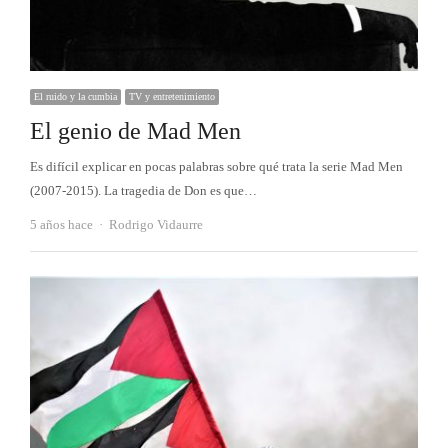
El ruido y la cumbia
TV y entretenimiento
El genio de Mad Men
Es difícil explicar en pocas palabras sobre qué trata la serie Mad Men
(2007-2015). La tragedia de Don es que…
Autor
5 años hace
Rodrigo Vidaurre