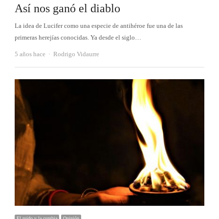
Así nos ganó el diablo
La idea de Lucifer como una especie de antihéroe fue una de las
primeras herejías conocidas. Ya desde el siglo…
Autor
5 años hace
Rodrigo Vidaurre
El ruido y la cumbia
Opinión