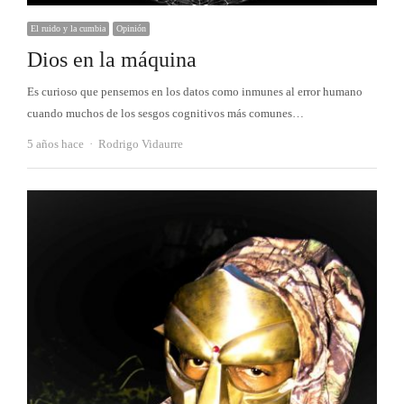
El ruido y la cumbia
Opinión
Dios en la máquina
Es curioso que pensemos en los datos como inmunes al error humano
cuando muchos de los sesgos cognitivos más comunes…
Autor
5 años hace
Rodrigo Vidaurre