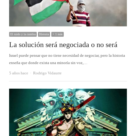
El ruido y la cumbia
Historia
+ 1 más
La solución será negociada o no será
Israel puede pensar que no tiene necesidad de negociar, pero la historia
enseña que donde exista una minoría sin voz,…
Autor
5 años hace
Rodrigo Vidaurre