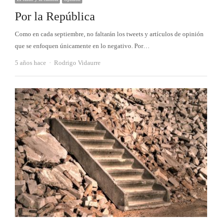
Por la República
Como en cada septiembre, no faltarán los tweets y artículos de opinión
que se enfoquen únicamente en lo negativo. Por…
Autor
5 años hace
Rodrigo Vidaurre