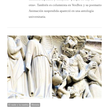
otra». También es columnista en VoxBox y su poemario
Animación suspendida apareció en una antología
universitaria.
El ruido y la cumbia
Historia