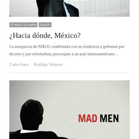
El ruido y la cumbia
Opinión
¿Hacia dónde, México?
La arrogancia de AMLO, combinada con su tendencia a gobernar por
decreto y por referéndum, preocupan a un país latinoamericano…
Autor
5 años hace
Rodrigo Vidaurre