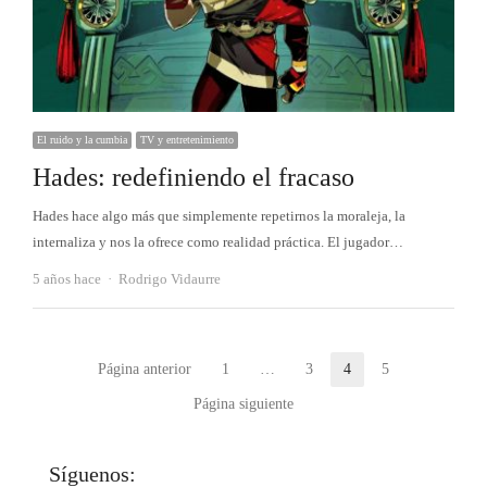
El ruido y la cumbia
TV y entretenimiento
Hades: redefiniendo el fracaso
Hades hace algo más que simplemente repetirnos la moraleja, la
internaliza y nos la ofrece como realidad práctica. El jugador…
Autor
5 años hace
Rodrigo Vidaurre
Paginación
Página anterior
1
…
3
4
5
Página
Página
Página
Página
de
Página siguiente
entradas
Síguenos: