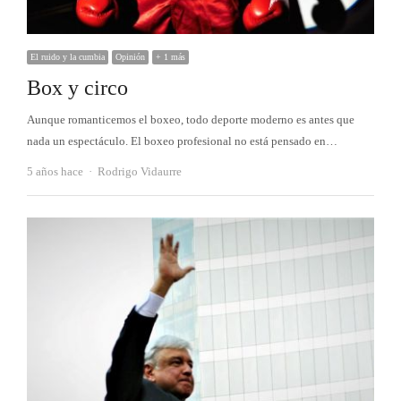
El ruido y la cumbia
Opinión
+ 1 más
Box y circo
Aunque romanticemos el boxeo, todo deporte moderno es antes que
nada un espectáculo. El boxeo profesional no está pensado en…
Autor
5 años hace
Rodrigo Vidaurre