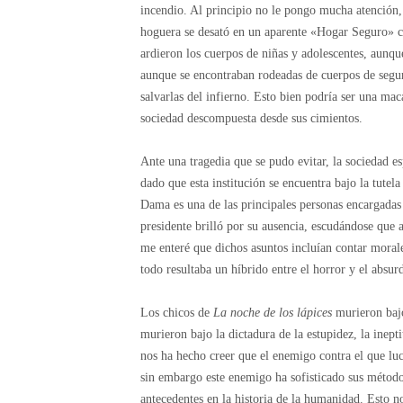
incendio. Al principio no le pongo mucha atención,
hoguera se desató en un aparente «Hogar Seguro» co
ardieron los cuerpos de niñas y adolescentes, aunque
aunque se encontraban rodeadas de cuerpos de seguri
salvarlas del infierno. Esto bien podría ser una ma
sociedad descompuesta desde sus cimientos.
Ante una tragedia que se pudo evitar, la sociedad e
dado que esta institución se encuentra bajo la tutel
Dama es una de las principales personas encargadas d
presidente brilló por su ausencia, escudándose que 
me enteré que dichos asuntos incluían contar moralej
todo resultaba un híbrido entre el horror y el absur
Los chicos de
La noche de los lápices
murieron bajo
murieron bajo la dictadura de la estupidez, la inept
nos ha hecho creer que el enemigo contra el que l
sin embargo este enemigo ha sofisticado sus métodos
antecedentes en la historia de la humanidad. Esto 