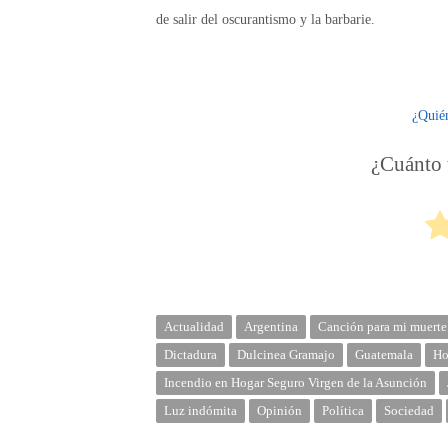
de salir del oscurantismo y la barbarie.
¿Quié
¿Cuánto t
Actualidad
Argentina
Canción para mi muerte
Dictadura
Dulcinea Gramajo
Guatemala
Ho
Incendio en Hogar Seguro Virgen de la Asunción
Luz indómita
Opinión
Política
Sociedad