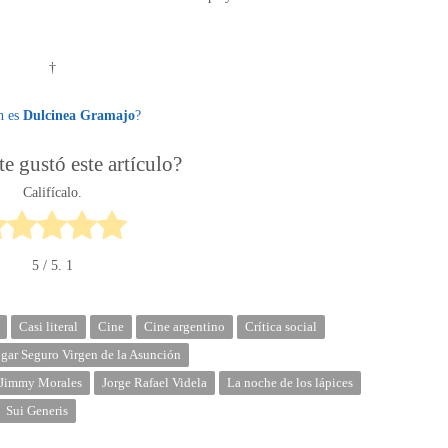
†
n es
Dulcinea Gramajo
?
e gustó este artículo?
Califícalo.
5
/ 5.
1
Casi literal
Cine
Cine argentino
Crítica social
gar Seguro Virgen de la Asunción
Jimmy Morales
Jorge Rafael Videla
La noche de los lápices
Sui Generis