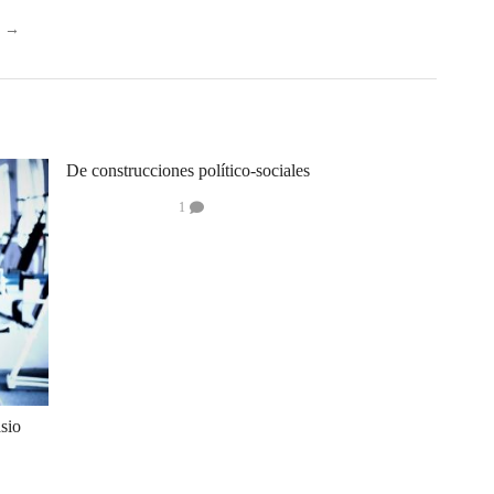
o
→
De construcciones político-sociales
1
sio