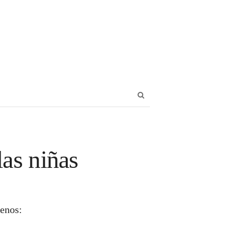
Abrir
panel
de
búsqueda
las niñas
enos: