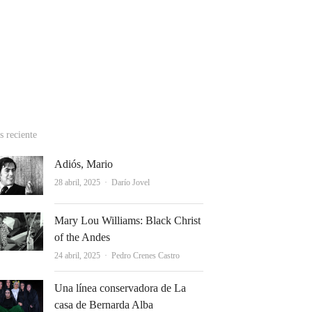
cebook
stagram
hatsApp
 reciente
Adiós, Mario
Autor
28 abril, 2025
Darío Jovel
Mary Lou Williams: Black Christ
of the Andes
Autor
24 abril, 2025
Pedro Crenes Castro
Una línea conservadora de La
casa de Bernarda Alba