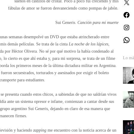
sueños en castillos de cristal. Poco a poco fui creciendo y mis
X
fábulas de amor se fueron desvaneciendo como pompas de jabón.
Fa
Sui Generis.
Canción para mi muerte
In
unas semanas desempolvé un DVD que estaba atrincherado entre
W
 mis demás películas. Se trata de la cinta
La noche de los lápices
,
ida por Héctor Olivera.
No sé por qué motivo la había condenado al
Lo más
o, lo cierto es que ahí estaba y, para mi sorpresa, se trata de un filme
borda los primeros meses de la última dictadura militar en Argentina.
s fueron secuestrados, torturados y asesinados por exigir el boleto
transporte para estudiantes.
 se presenta cuando estos chicos, a sabiendas de que no saldrían vivos
eldía ante un sistema opresor e infame, comienzan a cantar desde sus
 grupo argentino Sui Generis, dejando en claro de esa manera que
ermanecen firmes.
levisión y haciendo
zapping
me encuentro con la noticia acerca de un