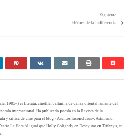
Siguiente
Próximo
Héroes de la indiferencia
post:
nkedin
pinterest
vkontakte
email
print
reddit
reddit
 1985- ) es literata, cinéfila, bailarina de danza oriental, amante del
ronomía internacional. Ha publicado poesía en la Revista de la
la y crítica de cine para el blog «Asuntos inconclusos». Asimismo,
 Diario La Hora Al igual que Holly Golightly en Desayuno en Tiffany's, su
a.