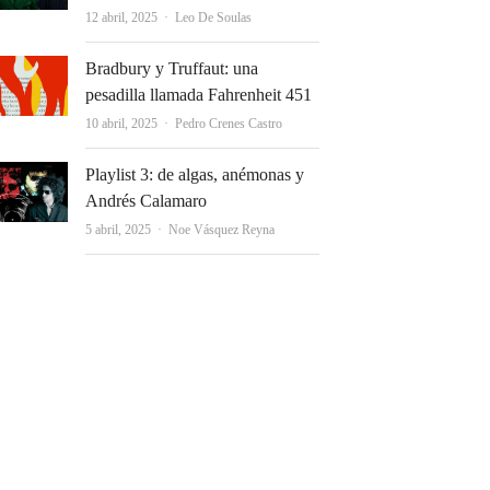
Autor
12 abril, 2025
Leo De Soulas
Bradbury y Truffaut: una
pesadilla llamada Fahrenheit 451
Autor
10 abril, 2025
Pedro Crenes Castro
Playlist 3: de algas, anémonas y
Andrés Calamaro
Autor
5 abril, 2025
Noe Vásquez Reyna