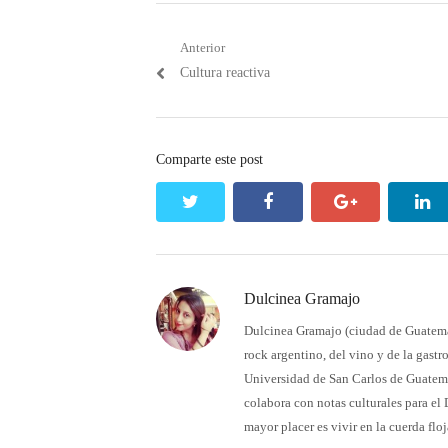
Navegación
Anterior
Post
Cultura reactiva
de
anterior:
entradas
Comparte este post
twitter
facebook
google+
li
Dulcinea Gramajo
Dulcinea Gramajo (ciudad de Guatemala,
rock argentino, del vino y de la gast
Universidad de San Carlos de Guatema
colabora con notas culturales para el
mayor placer es vivir en la cuerda floj