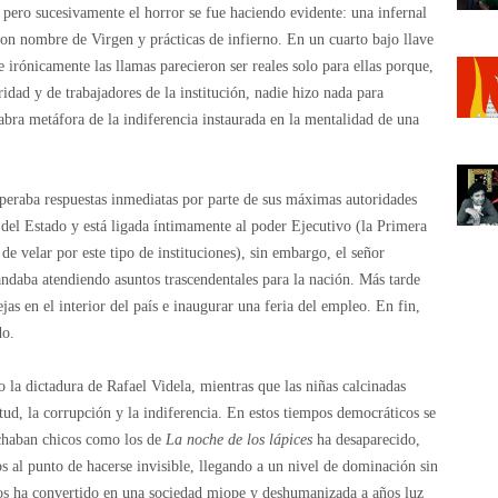
 pero sucesivamente el horror se fue haciendo evidente: una infernal
n nombre de Virgen y prácticas de infierno. En un cuarto bajo llave
 irónicamente las llamas parecieron ser reales solo para ellas porque,
dad y de trabajadores de la institución, nadie hizo nada para
cabra metáfora de la indiferencia instaurada en la mentalidad de una
speraba respuestas inmediatas por parte de sus máximas autoridades
a del Estado y está ligada íntimamente al poder Ejecutivo (la Primera
e velar por este tipo de instituciones), sin embargo, el señor
andaba atendiendo asuntos trascendentales para la nación. Más tarde
as en el interior del país e inaugurar una feria del empleo. En fin,
do.
 la dictadura de Rafael Videla, mientras que las niñas calcinadas
itud, la corrupción y la indiferencia. En estos tiempos democráticos se
uchaban chicos como los de
La noche de los lápices
ha desaparecido,
 al punto de hacerse invisible, llegando a un nivel de dominación sin
nos ha convertido en una sociedad miope y deshumanizada a años luz