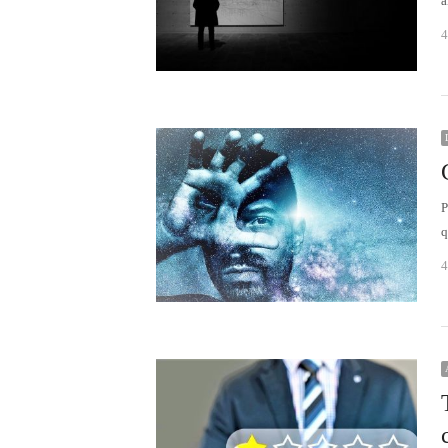
a
4
P
q
4