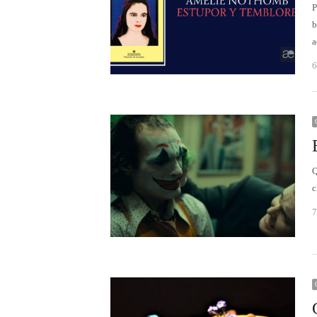
P
b
a
6
Q
c
7