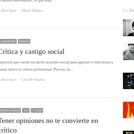
l menos brevemente, lo que esta…
Autor
 años hace
Mario Ramos
Lo más
La hecatombe
Opinión
Crítica y castigo social
areciera que existe un tácito acuerdo social para ignorar o ridiculizar a
uien ejerce la crítica profesional. Por eso, la…
Autor
 años hace
Leo De Soulas
Abismo vertebral
Arte
+ 2 más
Tener opiniones no te convierte en
crítico