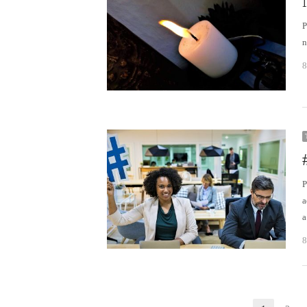
n
8
P
a
a
8