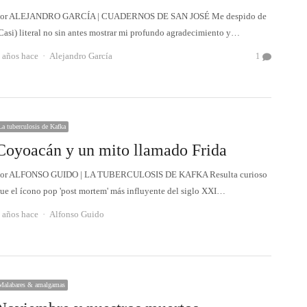
or ALEJANDRO GARCÍA | CUADERNOS DE SAN JOSÉ Me despido de
Casi) literal no sin antes mostrar mi profundo agradecimiento y…
Autor
 años hace
Alejandro García
1
La tuberculosis de Kafka
Coyoacán y un mito llamado Frida
or ALFONSO GUIDO | LA TUBERCULOSIS DE KAFKA Resulta curioso
ue el ícono pop 'post mortem' más influyente del siglo XXI…
Autor
 años hace
Alfonso Guido
Malabares & amalgamas