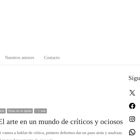
Nuestros autores
Contacto
Sígu
X
Fa
Arte
Notas de un ágrafo
+ 1 más
In
El arte en un mundo de críticos y ociosos
W
i vamos a hablar de crítica, primero debemos dar un paso atrás y analizar,