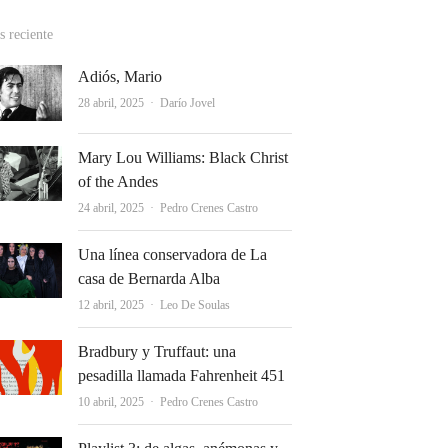
 reciente
Adiós, Mario
Autor
28 abril, 2025
Darío Jovel
Mary Lou Williams: Black Christ
of the Andes
Autor
24 abril, 2025
Pedro Crenes Castro
Una línea conservadora de La
casa de Bernarda Alba
Autor
12 abril, 2025
Leo De Soulas
Bradbury y Truffaut: una
pesadilla llamada Fahrenheit 451
Autor
10 abril, 2025
Pedro Crenes Castro