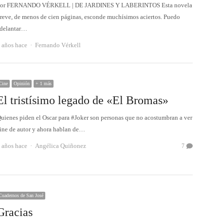
or FERNANDO VÉRKELL | DE JARDINES Y LABERINTOS Esta novela
reve, de menos de cien páginas, esconde muchísimos aciertos. Puedo
delantar…
Autor
 años hace
Fernando Vérkell
Cine
Opinión
+ 1 más
El tristísimo legado de «El Bromas»
uienes piden el Oscar para #Joker son personas que no acostumbran a ver
ine de autor y ahora hablan de…
Autor
 años hace
Angélica Quiñonez
7
Cuadernos de San José
Gracias