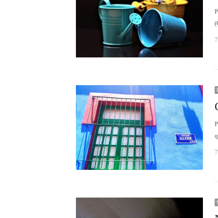
P
(
7
P
q
7