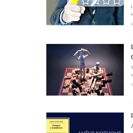
L
a
4
T
e
5