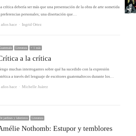
a crítica debería ser más que una presentación de la obra de arte sometida
 preferencias personales; una disertación que…
Autor
 años hace
Ingrid Ortez
Guatemala
Literatura
+ 1 más
Crítica a la crítica
engo muchas interrogantes sobre qué ha sucedido con la expresión
stética a través del lenguaje de escritores guatemaltecos durante los…
Autor
 años hace
Michelle Juárez
De jardines y laberintos
Literatura
Amélie Nothomb: Estupor y temblores