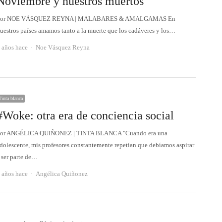
Noviembre y nuestros muertos
Por NOE VÁSQUEZ REYNA | MALABARES & AMALGAMAS En
uestros países amamos tanto a la muerte que los cadáveres y los…
Autor
 años hace
Noe Vásquez Reyna
Tinta blanca
#Woke: otra era de conciencia social
or ANGÉLICA QUIÑONEZ | TINTA BLANCA "Cuando era una
dolescente, mis profesores constantemente repetían que debíamos aspirar
 ser parte de…
Autor
 años hace
Angélica Quiñonez