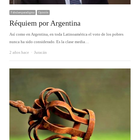
Fabulaesparadigma
Opinión
Réquiem por Argentina
Así como en Argentina, en toda Latinoamérica el voto de los pobres
nunca ha sido considerado. Es la clase media…
Autor
2 años hace
Juracán