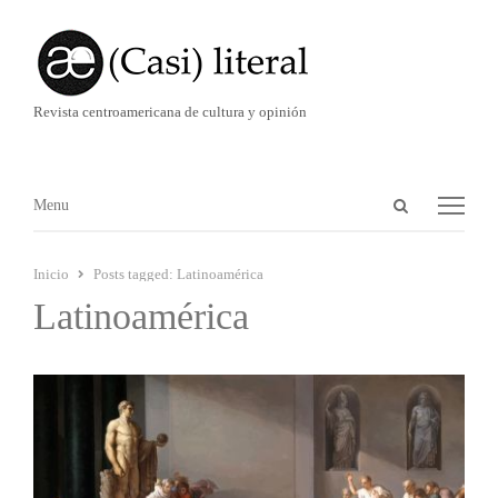
Revista centroamericana de cultura y opinión
Abrir
Menú
Menu
panel
de
Inicio
Posts tagged:
Latinoamérica
búsqueda
Latinoamérica