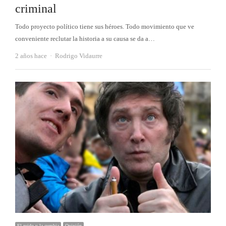
criminal
Todo proyecto político tiene sus héroes. Todo movimiento que ve
conveniente reclutar la historia a su causa se da a…
Autor
2 años hace
Rodrigo Vidaurre
El ruido y la cumbia
Opinión