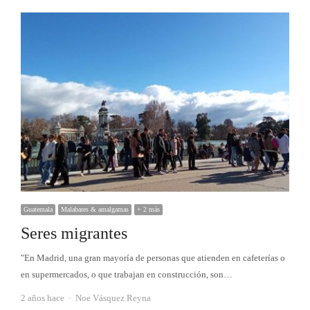
Guatemala
Malabares & amalgamas
+ 2 más
Seres migrantes
"En Madrid, una gran mayoría de personas que atienden en cafeterías o
en supermercados, o que trabajan en construcción, son…
Autor
2 años hace
Noe Vásquez Reyna