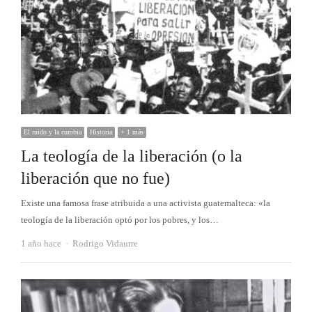
El ruido y la cumbia
Historia
+ 1 más
La teología de la liberación (o la
liberación que no fue)
Existe una famosa frase atribuida a una activista guatemalteca: «la
teología de la liberación optó por los pobres, y los…
Autor
1 año hace
Rodrigo Vidaurre