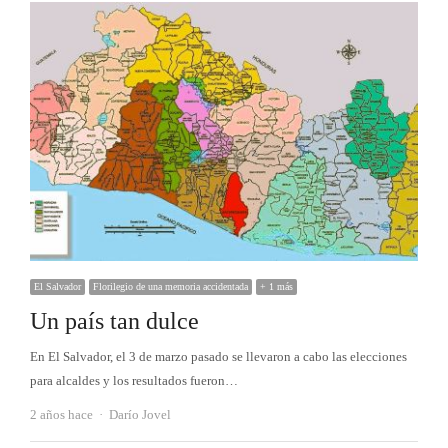
El Salvador
Florilegio de una memoria accidentada
+ 1 más
Un país tan dulce
En El Salvador, el 3 de marzo pasado se llevaron a cabo las elecciones
para alcaldes y los resultados fueron…
Autor
2 años hace
Darío Jovel