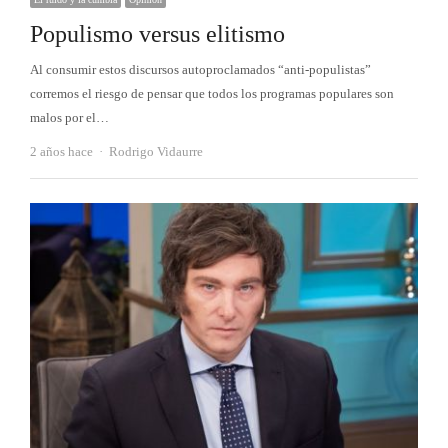
Populismo versus elitismo
Al consumir estos discursos autoproclamados “anti-populistas”
corremos el riesgo de pensar que todos los programas populares son
malos por el…
Autor
2 años hace
Rodrigo Vidaurre