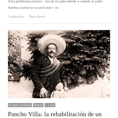
A los problemas eternos —los de no saber dónde o cuándo se jodió
América Latina (o si nació así)— se…
Autor
2 años hace
Darío Jovel
El ruido y la cumbia
Historia
+ 1 más
Pancho Villa: la rehabilitación de un