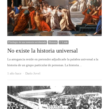
Florilegio de una memoria accidentada
Historia
+ 1 más
No existe la historia universal
La arrogancia reside en pretender adjudicarle la palabra universal a la
historia de un grupo particular de personas. La historia…
Autor
1 año hace
Darío Jovel