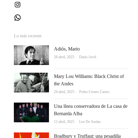
Instagram
WhatsApp
Lo más reciente
Adiós, Mario
Autor
28 abril, 2025
Darío Jovel
Mary Lou Williams: Black Christ of
the Andes
Autor
24 abril, 2025
Pedro Crenes Castro
Una línea conservadora de La casa de
Bernarda Alba
Autor
12 abril, 2025
Leo De Soulas
Bradbury y Truffaut: una pesadilla