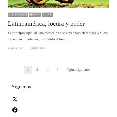
Abismo vertebral
Honduras
+ 1 más
Latinoamérica, locura y poder
El principio aquel de «no reelección» se vino abajo en el siglo XXI con
ese nuevo populismo, llevándolo al límite…
Autor
4 años hace
Ingrid Ortez
Paginación
1
2
…
8
Página siguiente
Página
Página
Página
de
Síguenos:
entradas
X
Facebook