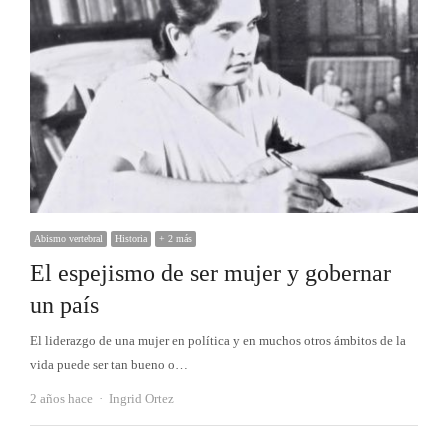
Abismo vertebral
Historia
+ 2 más
El espejismo de ser mujer y gobernar
un país
El liderazgo de una mujer en política y en muchos otros ámbitos de la
vida puede ser tan bueno o…
Autor
2 años hace
Ingrid Ortez