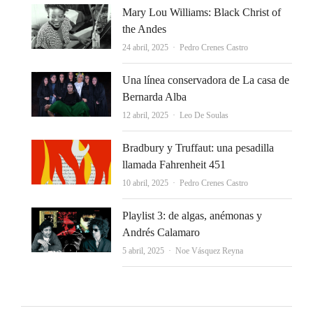
Mary Lou Williams: Black Christ of
the Andes
Autor
24 abril, 2025
Pedro Crenes Castro
Una línea conservadora de La casa de
Bernarda Alba
Autor
12 abril, 2025
Leo De Soulas
Bradbury y Truffaut: una pesadilla
llamada Fahrenheit 451
Autor
10 abril, 2025
Pedro Crenes Castro
Playlist 3: de algas, anémonas y
Andrés Calamaro
Autor
5 abril, 2025
Noe Vásquez Reyna