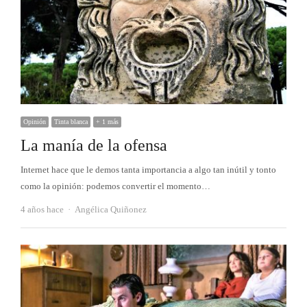
Opinión
Tinta blanca
+ 1 más
La manía de la ofensa
Internet hace que le demos tanta importancia a algo tan inútil y tonto
como la opinión: podemos convertir el momento…
Autor
4 años hace
Angélica Quiñonez