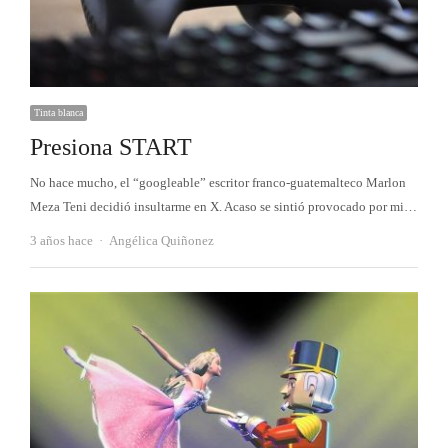
Tinta blanca
Presiona START
No hace mucho, el “googleable” escritor franco-guatemalteco Marlon
Meza Teni decidió insultarme en X. Acaso se sintió provocado por mi…
Autor
3 años hace
Angélica Quiñonez