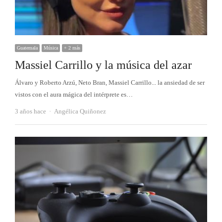
Guatemala
Música
+ 2 más
Massiel Carrillo y la música del azar
Álvaro y Roberto Arzú, Neto Bran, Massiel Carrillo... la ansiedad de ser
vistos con el aura mágica del intérprete es…
Autor
3 años hace
Angélica Quiñonez