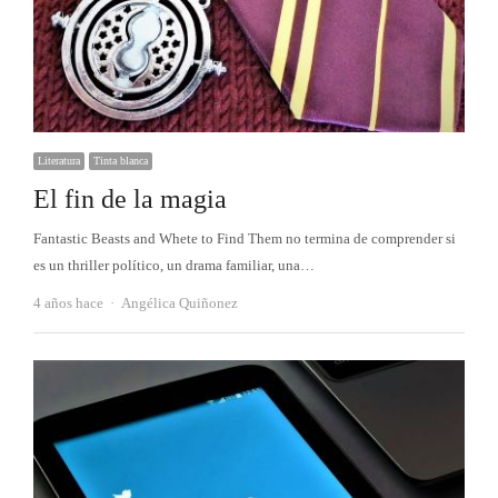
Literatura
Tinta blanca
El fin de la magia
Fantastic Beasts and Whete to Find Them no termina de comprender si
es un thriller político, un drama familiar, una…
Autor
4 años hace
Angélica Quiñonez