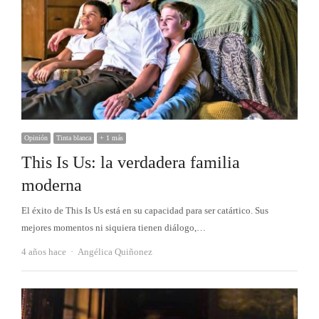
Opinión
Tinta blanca
+ 1 más
This Is Us: la verdadera familia
moderna
El éxito de This Is Us está en su capacidad para ser catártico. Sus
mejores momentos ni siquiera tienen diálogo,…
Autor
4 años hace
Angélica Quiñonez