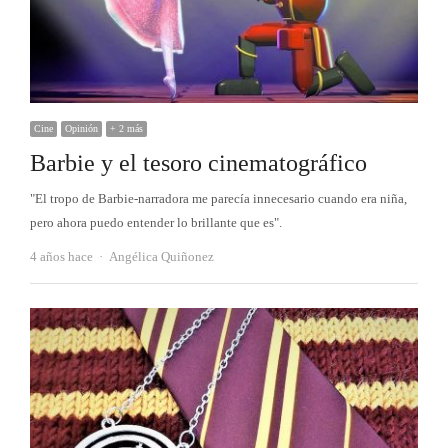
Cine
Opinión
+ 2 más
Barbie y el tesoro cinematográfico
"El tropo de Barbie-narradora me parecía innecesario cuando era niña,
pero ahora puedo entender lo brillante que es".
Autor
4 años hace
Angélica Quiñonez