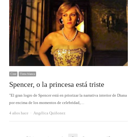
Cine
Tinta blanca
Spencer, o la princesa está triste
"El gran logro de Spencer está en priorizar la narrativa interior de Diana
por encima de los momentos de celebridad,…
Autor
4 años hace
Angélica Quiñonez