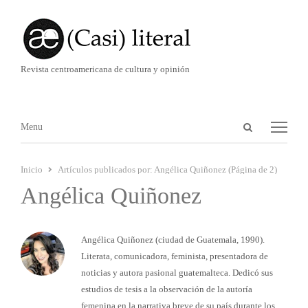
Revista centroamericana de cultura y opinión
Abrir
Menú
Menu
panel
de
Inicio
Artículos publicados por:
Angélica Quiñonez (Página de 2)
búsqueda
Angélica Quiñonez
Angélica Quiñonez (ciudad de Guatemala, 1990).
Literata, comunicadora, feminista, presentadora de
noticias y autora pasional guatemalteca. Dedicó sus
estudios de tesis a la observación de la autoría
femenina en la narrativa breve de su país durante los