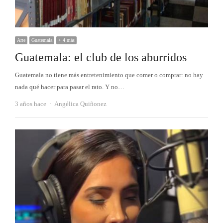
Arte
Guatemala
+ 4 más
Guatemala: el club de los aburridos
Guatemala no tiene más entretenimiento que comer o comprar: no hay
nada qué hacer para pasar el rato. Y no…
Autor
3 años hace
Angélica Quiñonez