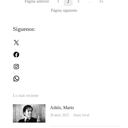
Paginación
Página anterior
1
2
3
…
15
Página
Página
Página
Página
de
Página siguiente
entradas
Síguenos:
X
Facebook
Instagram
WhatsApp
Lo más reciente
Adiós, Mario
Autor
28 abril, 2025
Darío Jovel