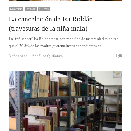
Guatemala
Opinión
+ 1 más
La cancelación de Isa Roldán
(travesuras de la niña mala)
La "influencer" Isa Roldán posa con ropa fina de maternidad mientras
que el 79.3% de las madres guatemaltecas dependientes de…
Autor
3 años hace
Angélica Quiñonez
1