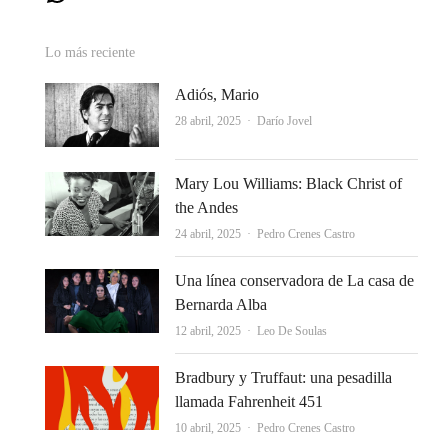
Lo más reciente
Adiós, Mario
Autor
28 abril, 2025
Darío Jovel
Mary Lou Williams: Black Christ of
the Andes
Autor
24 abril, 2025
Pedro Crenes Castro
Una línea conservadora de La casa de
Bernarda Alba
Autor
12 abril, 2025
Leo De Soulas
Bradbury y Truffaut: una pesadilla
llamada Fahrenheit 451
Autor
10 abril, 2025
Pedro Crenes Castro