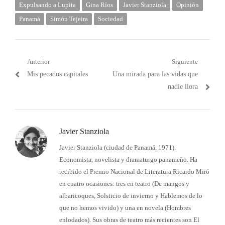
Expulsando a Lupita
Gina Ríos
Javier Stanziola
Opinión
Panamá
Simón Tejeira
Sociedad
Navegación
Anterior
Siguiente
Post
Próximo
Mis pecados capitales
Una mirada para las vidas que
de
anterior:
post:
nadie llora
entradas
Javier Stanziola
Javier Stanziola (ciudad de Panamá, 1971).
Economista, novelista y dramaturgo panameño. Ha
recibido el Premio Nacional de Literatura Ricardo Miró
en cuatro ocasiones: tres en teatro (De mangos y
albaricoques, Solsticio de invierno y Hablemos de lo
que no hemos vivido) y una en novela (Hombres
enlodados). Sus obras de teatro más recientes son El