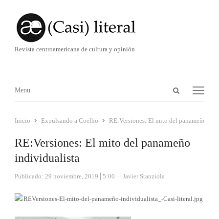
Revista centroamericana de cultura y opinión
Abrir
Menú
Menu
panel
de
Inicio
Expulsando a Coelho
RE:Versiones: El mito del panameño indi
búsqueda
RE:Versiones: El mito del panameño
individualista
Autor
Publicado:
29 noviembre, 2019
5:00
Javier Stanziola