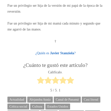
Fue un privilegio ser hija de la versión de mi papá de la época de la
reversión.
Fue un privilegio ser hija de mi mamá cada minuto y segundo que
me agarró de las manos.
†
¿Quién es
Javier Stanziola
?
¿Cuánto te gustó este artículo?
Califícalo.
5
/ 5.
1
Actualidad
Alejandra Araúz
Canal de Panamá
Casi literal
Crítica social
Cultura
Estados Unidos