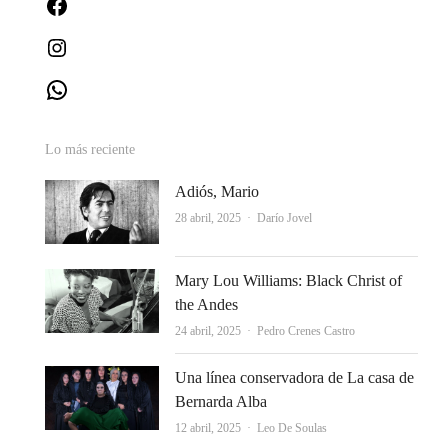
Facebook
Instagram
WhatsApp
Lo más reciente
Adiós, Mario
Autor
28 abril, 2025
Darío Jovel
Mary Lou Williams: Black Christ of
the Andes
Autor
24 abril, 2025
Pedro Crenes Castro
Una línea conservadora de La casa de
Bernarda Alba
Autor
12 abril, 2025
Leo De Soulas