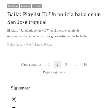
Guatemala
Literatura
+ 1 más
Baila: Playlist II: Un policía baila en un
San José tropical
El relato “Pa’ dónde se fue 4:07” es el mejor ejemplo de
transtextualidad en relatos cortos guatemaltecos que he leído…
Autor
3 años hace
Noe Vásquez Reyna
Paginación
Página anterior
1
2
3
…
16
Página
Página
Página
Página
de
Página siguiente
entradas
Síguenos:
X