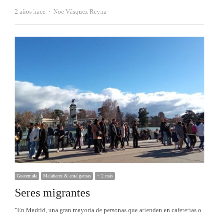
Autor
2 años hace
Noe Vásquez Reyna
Guatemala
Malabares & amalgamas
+ 2 más
Seres migrantes
"En Madrid, una gran mayoría de personas que atienden en cafeterías o