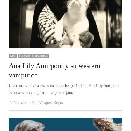
Cine
Malabares & amalgamas
Ana Lily Amirpour y su western
vampírico
Una chica vuelve a casa sola de noche, película de Ana Lily Amirpour,
es un western vampírico —algo que jamás…
Autor
2 años hace
Noe Vásquez Reyna