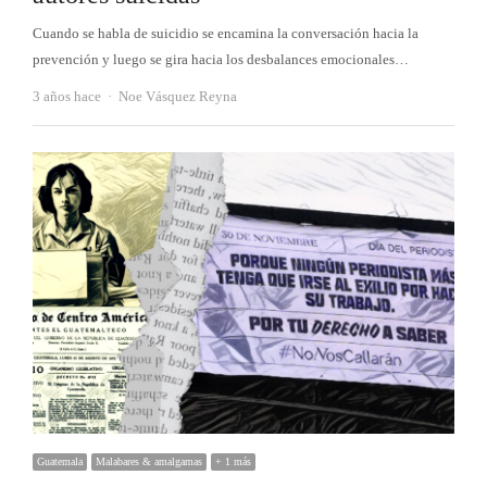
Cuando se habla de suicidio se encamina la conversación hacia la
prevención y luego se gira hacia los desbalances emocionales…
Autor
3 años hace
Noe Vásquez Reyna
Guatemala
Malabares & amalgamas
+ 1 más