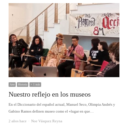
Arte
Historia
+ 1 más
Nuestro reflejo en los museos
En el Diccionario del español actual, Manuel Seco, Olimpia Andrés y
Gabino Ramos definen museo como el «lugar en que…
Autor
2 años hace
Noe Vásquez Reyna