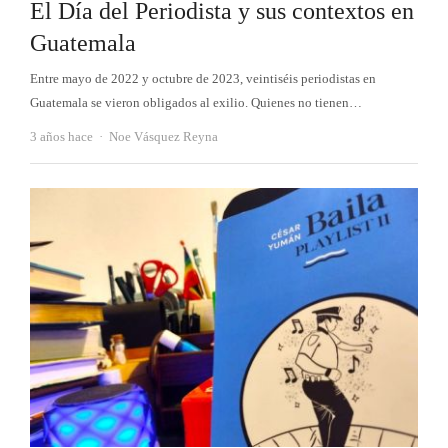
El Día del Periodista y sus contextos en
Guatemala
Entre mayo de 2022 y octubre de 2023, veintiséis periodistas en
Guatemala se vieron obligados al exilio. Quienes no tienen…
Autor
3 años hace
Noe Vásquez Reyna