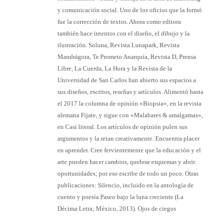
y comunicación social. Uno de los oficios que la formó
fue la corrección de textos. Ahora como editora
también hace intentos con el diseño, el dibujo y la
ilustración. Soluna, Revista Lunapark, Revista
Mandrágora, Te Prometo Anarquía, Revista D, Prensa
Libre, La Cuerda, La Hora y la Revista de la
Universidad de San Carlos han abierto sus espacios a
sus diseños, escritos, reseñas y artículos. Alimentó hasta
el 2017 la columna de opinión «Biopsia», en la revista
alemana Fijate, y sigue con «Malabares & amalgamas»,
en Casi literal. Los artículos de opinión pulen sus
argumentos y la retan creativamente. Encuentra placer
en aprender. Cree fervientemente que la educación y el
arte pueden hacer cambios, quebrar esquemas y abrir
oportunidades; por eso escribe de todo un poco. Otras
publicaciones: Silencio, incluido en la antología de
cuento y poesía Paseo bajo la luna creciente (La
Décima Letra; México, 2013). Ojos de ciegos