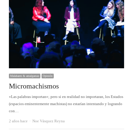
Malabares & amalgamas
Opinión
Micromachismos
«Las palabras importan»; pero si en realidad no importaran, los Estados
(espacios eminentemente machistas) no estarían intentando y logrando
con…
Autor
2 años hace
Noe Vásquez Reyna