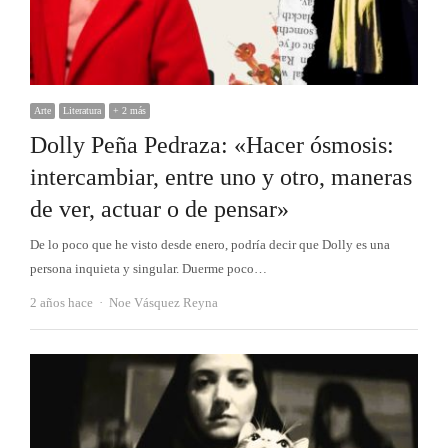
Arte
Literatura
+ 2 más
Dolly Peña Pedraza: «Hacer ósmosis:
intercambiar, entre uno y otro, maneras
de ver, actuar o de pensar»
De lo poco que he visto desde enero, podría decir que Dolly es una
persona inquieta y singular. Duerme poco…
Autor
2 años hace
Noe Vásquez Reyna