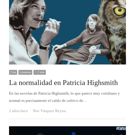
Cine
Literatura
+ 2 más
La normalidad en Patricia Highsmith
En las novelas de Patricia Highsmith, lo que parece muy cotidiano y
normal es precisamente el caldo de cultivo de…
Autor
2 años hace
Noe Vásquez Reyna