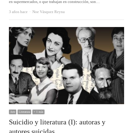
en supermercados, o que trabajan en construcción, son…
Autor
3 años hace
Noe Vásquez Reyna
Arte
Literatura
+ 1 más
Suicidio y literatura (I): autoras y
autores suicidas