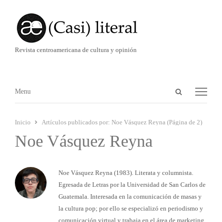
Revista centroamericana de cultura y opinión
Abrir
Menú
Menu
panel
de
Inicio
Artículos publicados por:
Noe Vásquez Reyna (Página de 2)
búsqueda
Noe Vásquez Reyna
Noe Vásquez Reyna (1983). Literata y columnista.
Egresada de Letras por la Universidad de San Carlos de
Guatemala. Interesada en la comunicación de masas y
la cultura pop; por ello se especializó en periodismo y
comunicación virtual y trabaja en el área de marketing