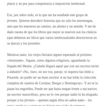
placer y no por pura competencia o imposición intelectual.
Eso, por sobre todo, es lo que me ha enseñado este grupo de
jóvenes. Quieren descubrir historias que no solo los entretengan,
sino que les muestren un camino, un aliento y un sentido. Y me he
dado cuenta de que los libros que mejor se mueven son los clásicos
(que debieron ser libros que varios intelectualoides aborrecieron en
su época) y los juveniles.
Mientras tanto, los viejos literatos siguen esperando al próximo
«iluminado». Siguen, como algunos religiosos, aguardando la
llegada del Mesías. ¿Cuándo llegará aquel que con sus escritos invite
a alabarlo? «No, claro, no sos vos, patojo; ni siquiera has leído a
Pizarnik, no podés ser un buen escritor si no has leído la colección
completa de cuentos de Cortázar, Borges y Hemingway». Y así se la
pasan los engreídos. Puede ser que hasta tengan frente a sus narices
un escritor maravilloso, pero no lo ven porque nadie lo ha elogiado,
porque a los jóvenes —quienes según ellos no saben nada— les
gusta; quién va a creer en un fulano que acaba de empezar.