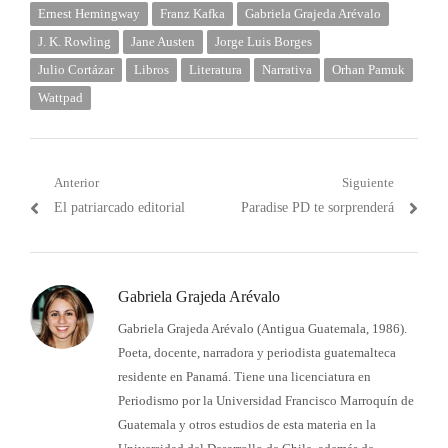
Ernest Hemingway
Franz Kafka
Gabriela Grajeda Arévalo
J. K. Rowling
Jane Austen
Jorge Luis Borges
Julio Cortázar
Libros
Literatura
Narrativa
Orhan Pamuk
Wattpad
Navegación
Anterior
Siguiente
Post
Próximo
El patriarcado editorial
Paradise PD te sorprenderá
de
anterior:
post:
entradas
Gabriela Grajeda Arévalo
Gabriela Grajeda Arévalo (Antigua Guatemala, 1986).
Poeta, docente, narradora y periodista guatemalteca
residente en Panamá. Tiene una licenciatura en
Periodismo por la Universidad Francisco Marroquín de
Guatemala y otros estudios de esta materia en la