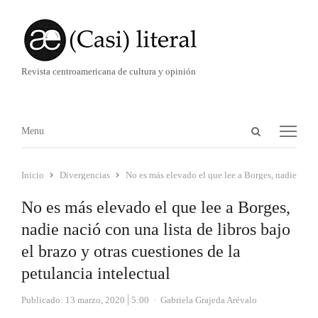
Revista centroamericana de cultura y opinión
Abrir
Menú
Menu
panel
de
Inicio
Divergencias
No es más elevado el que lee a Borges, nadie nació 
búsqueda
No es más elevado el que lee a Borges,
nadie nació con una lista de libros bajo
el brazo y otras cuestiones de la
petulancia intelectual
Autor
Publicado:
13 marzo, 2020
5:00
Gabriela Grajeda Arévalo