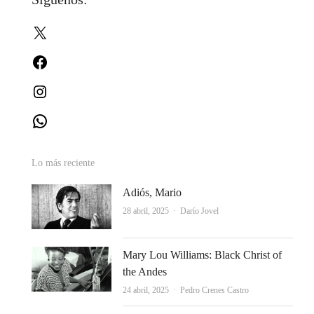
X
Facebook
Instagram
WhatsApp
Lo más reciente
Adiós, Mario
Autor
28 abril, 2025
Darío Jovel
Mary Lou Williams: Black Christ of
the Andes
Autor
24 abril, 2025
Pedro Crenes Castro